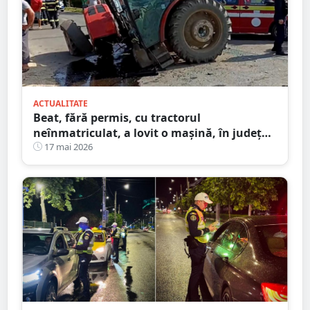
ACTUALITATE
Beat, fără permis, cu tractorul
neînmatriculat, a lovit o mașină, în județul
Satu Mare
17 mai 2026