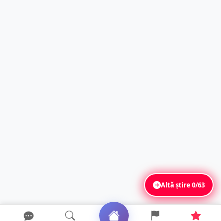
Altă știre
0/63