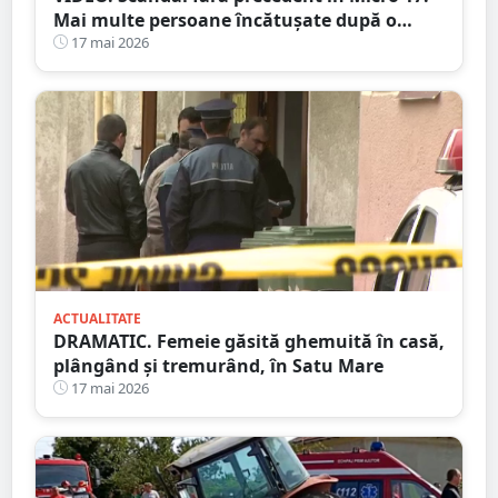
Mai multe persoane încătușate după o
bătaie izbucnită pe stradă
17 mai 2026
ACTUALITATE
DRAMATIC. Femeie găsită ghemuită în casă,
plângând și tremurând, în Satu Mare
17 mai 2026