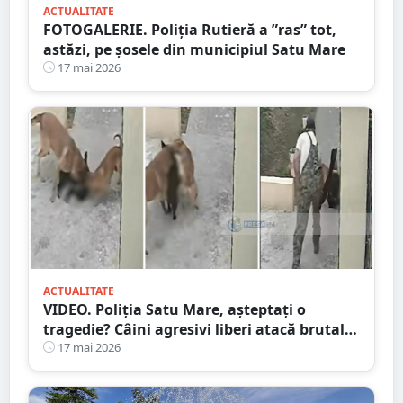
ACTUALITATE
FOTOGALERIE. Poliția Rutieră a ”ras” tot,
astăzi, pe șosele din municipiul Satu Mare
17 mai 2026
ACTUALITATE
VIDEO. Poliția Satu Mare, așteptați o
tragedie? Câini agresivi liberi atacă brutal
pe stradă chiar în fața stăpânului
17 mai 2026