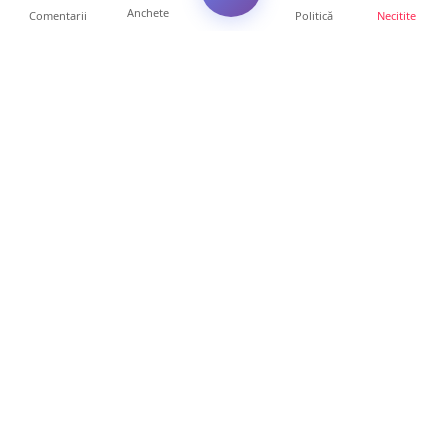
Anchete
Comentarii
Politică
Necitite
Ultimele articole
FOTO. Haos pentru pasagerii cursei Wizz Air
Satu Mare – Lond...
13 ore • Locale
Distracție scumpă la grătar. Sătmăreanul s-a
ales cu o amend...
13 ore • Locale
CURAJ PENAL. Un bunic de 72 de ani s-a
urcat la volan și a d...
13 ore • Locale
DRAMĂ. Bărbat găsit mort, astăzi, într-un
apartament din Sat...