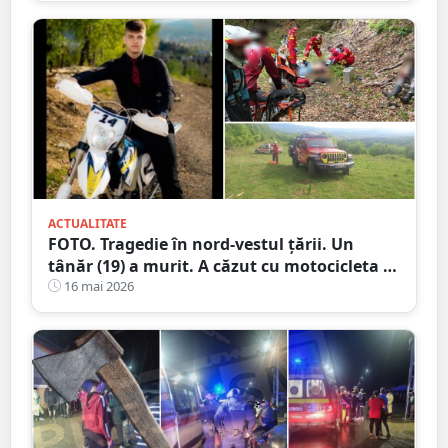
ACTUALITATE
FOTO. Tragedie în nord-vestul țării. Un
tânăr (19) a murit. A căzut cu motocicleta în
prăpastie
16 mai 2026