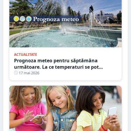
ACTUALITATE
Prognoza meteo pentru săptămâna
următoare. La ce temperaturi se pot
aștepta sătmărenii
17 mai 2026