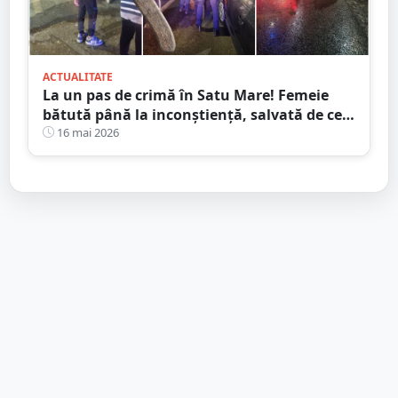
ACTUALITATE
La un pas de crimă în Satu Mare! Femeie
bătută până la inconștiență, salvată de cei
4 copilași
16 mai 2026