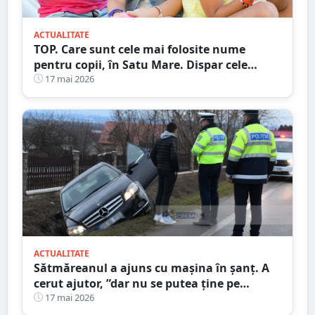
ACTUALITATE
TOP. Care sunt cele mai folosite nume
pentru copii, în Satu Mare. Dispar cele
tradiționale
17 mai 2026
ACTUALITATE
Sătmăreanul a ajuns cu mașina în șanț. A
cerut ajutor, ”dar nu se putea ține pe
picioare”. Martorii au sunat la 112
17 mai 2026