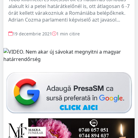
alakult ki a petei határátkelőnél is, ott átlagosan 6 -7
órát kellett várakozniuk a Romániába belépőknek.
Adrian Cozma parlamenti képviselő azt javasol...
19 decembrie 2021
1 min citire