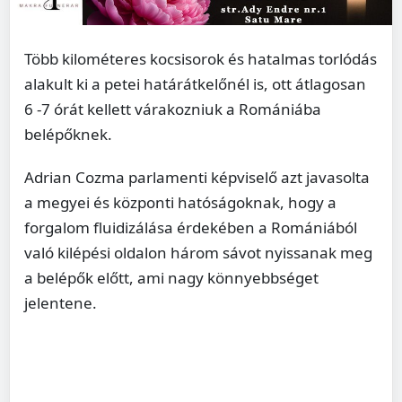
Több kilométeres kocsisorok és hatalmas torlódás
alakult ki a petei határátkelőnél is, ott átlagosan
6 -7 órát kellett várakozniuk a Romániába
belépőknek.
Adrian Cozma parlamenti képviselő azt javasolta
a megyei és központi hatóságoknak, hogy a
forgalom fluidizálása érdekében a Romániából
való kilépési oldalon három sávot nyissanak meg
a belépők előtt, ami nagy könnyebbséget
jelentene.