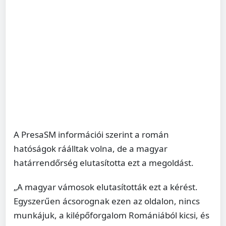
A PresaSM információi szerint a román
hatóságok ráálltak volna, de a magyar
határrendőrség elutasította ezt a megoldást.
„A magyar vámosok elutasították ezt a kérést.
Egyszerűen ácsorognak ezen az oldalon, nincs
munkájuk, a kilépőforgalom Romániából kicsi, és