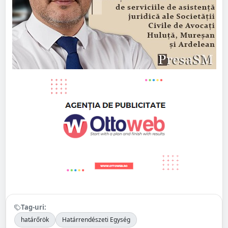
Tag-uri:
határőrök
Határrendészeti Egység