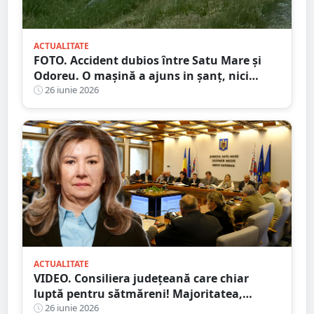
ACTUALITATE
FOTO. Accident dubios între Satu Mare și
Odoreu. O mașină a ajuns in șanț, nici
urmă de sofer
26 iunie 2026
ACTUALITATE
VIDEO. Consiliera județeană care chiar
luptă pentru sătmăreni! Majoritatea,
”acontată” să doarmă-n scaun
26 iunie 2026