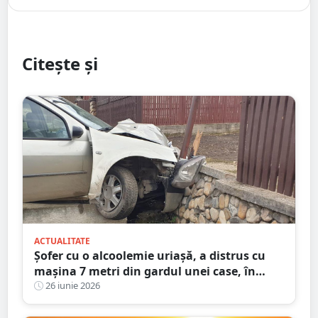
Citește și
ACTUALITATE
Șofer cu o alcoolemie uriașă, a distrus cu
mașina 7 metri din gardul unei case, în
județul Satu Mare
26 iunie 2026