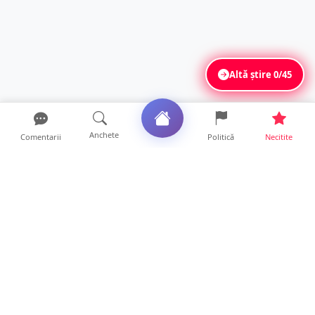
Altă știre
0/45
Anchete
Comentarii
Politică
Necitite
Ultimele articole
FOTO. Imagini dramatice. Pești sufocați pe
lacul Călinești. ...
14 ore • Locale
Peste 230 de locuri de muncă disponibile în
Satu Mare. Alte ...