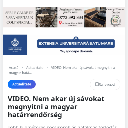
Acasă
•
Actualitate
•
VIDEO. Nem akar új sávokat megnyitni a
magyar hatá...
Salvează
Actualitate
VIDEO. Nem akar új sávokat
megnyitni a magyar
határrendőrség
Több kilométeres kocsisorok és hatalmas torlódás