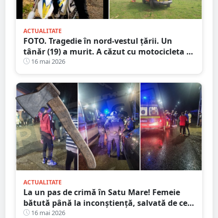
ACTUALITATE
FOTO. Tragedie în nord-vestul țării. Un
tânăr (19) a murit. A căzut cu motocicleta în
prăpastie
16 mai 2026
ACTUALITATE
La un pas de crimă în Satu Mare! Femeie
bătută până la inconștiență, salvată de cei
4 copilași
16 mai 2026