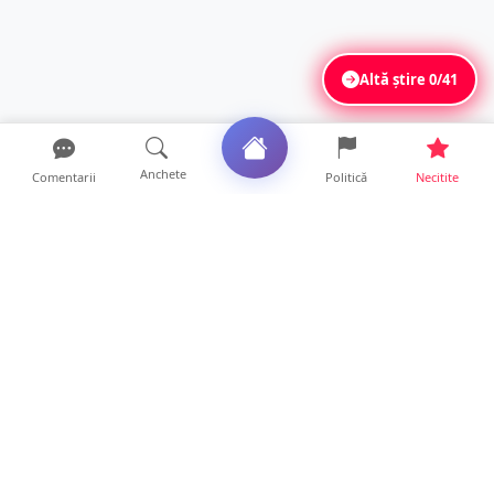
Altă știre
0/41
Anchete
Comentarii
Politică
Necitite
Ultimele articole
ANCHETĂ. Acuzații explozive la DGASPC
Satu Mare! Salarii uri...
18 ore • Anchete
FOTO/VIDEO. Accident cumplit! Impact
frontal între un TIR și...
16 ore • Locale