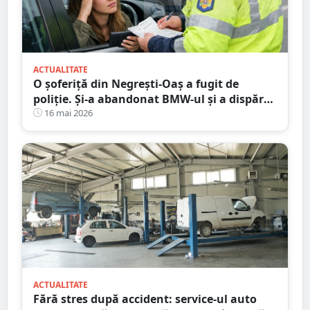
ACTUALITATE
O șoferiță din Negrești-Oaș a fugit de
poliție. Și-a abandonat BMW-ul și a dispărut
printre blocuri
16 mai 2026
ACTUALITATE
Fără stres după accident: service-ul auto