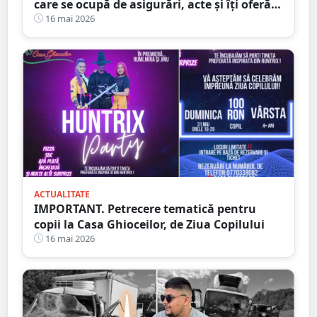
care se ocupă de asigurări, acte și îți oferă
mașină la schimb
16 mai 2026
ACTUALITATE
IMPORTANT. Petrecere tematică pentru
copii la Casa Ghioceilor, de Ziua Copilului
16 mai 2026