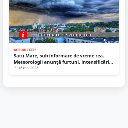
ACTUALITATE
Satu Mare, sub informare de vreme rea.
Meteorologii anunță furtuni, intensificări
de vânt și ploi în averse
16 mai 2026