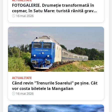
ACTUALITATE
FOTOGALERIE. Drumeție transformată în
coșmar, în Satu Mare: turistă rănită grav
după ce a alergat pe un traseu acoperit cu
16 mai 2026
frunze
ACTUALITATE
Când revin ”Trenurile Soarelui” pe şine. Cât
vor costa biletele la Mangalian
16 mai 2026