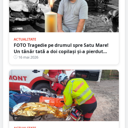
ACTUALITATE
FOTO Tragedie pe drumul spre Satu Mare!
Un tânăr tată a doi copilași și-a pierdut
viața într-un accident cumplit
16 mai 2026