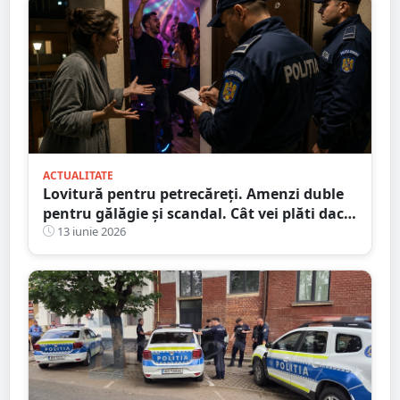
ACTUALITATE
Lovitură pentru petrecăreți. Amenzi duble
pentru gălăgie și scandal. Cât vei plăti dacă
îți deranjezi vecinii
13 iunie 2026