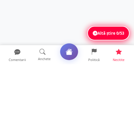
Altă știre
0/53
Anchete
Comentarii
Politică
Necitite
Ultimele articole
Polițist din Satu Mare, prins la volan cu 1,75
g/l alcool în...
19 ore • Locale
TOP Trapez lansează în premieră gardul
metalic „ZIG ZAG”. Ev...