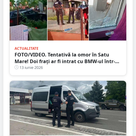
ACTUALITATE
FOTO/VIDEO. Tentativă la omor în Satu
Mare! Doi frați ar fi intrat cu BMW-ul într-
un pieton. Familia celor doi susține că ar fi
13 iunie 2026
fost provocați