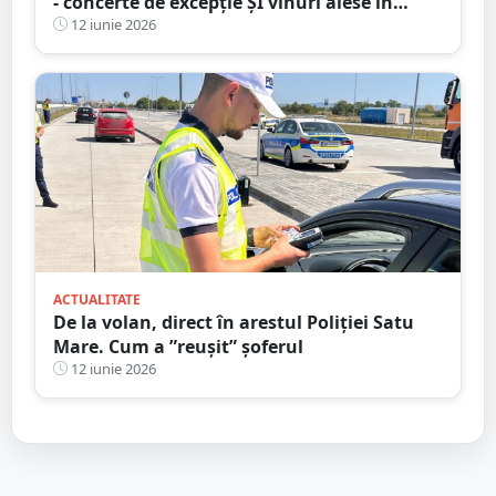
- concerte de excepție ȘI vinuri alese în
inima municipiului Satu Mare
12 iunie 2026
ACTUALITATE
De la volan, direct în arestul Poliției Satu
Mare. Cum a ”reușit” șoferul
12 iunie 2026