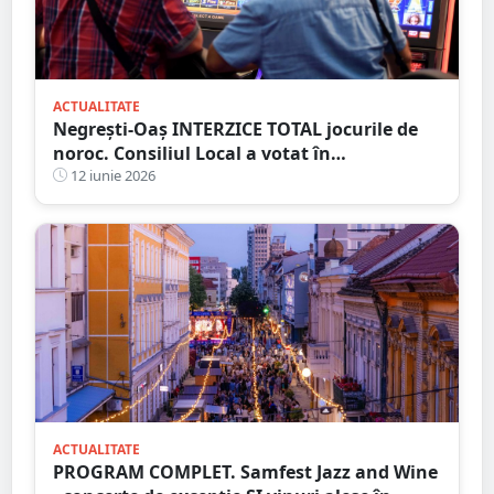
ACTUALITATE
Negrești-Oaș INTERZICE TOTAL jocurile de
noroc. Consiliul Local a votat în
unanimitate interzicerea cazinourilor
12 iunie 2026
ACTUALITATE
PROGRAM COMPLET. Samfest Jazz and Wine