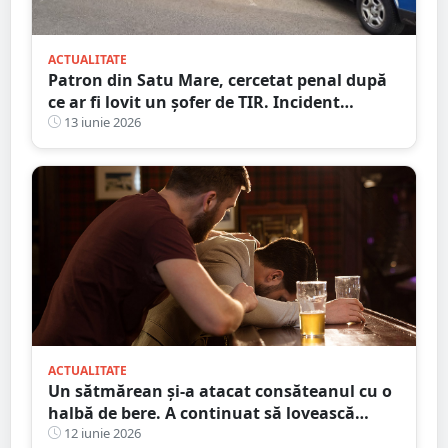
ACTUALITATE
Patron din Satu Mare, cercetat penal după
ce ar fi lovit un șofer de TIR. Incident
surprins de camerele de supraveghere
13 iunie 2026
ACTUALITATE
Un sătmărean și-a atacat consăteanul cu o
halbă de bere. A continuat să lovească
victima și după ce halba s-a spart
12 iunie 2026