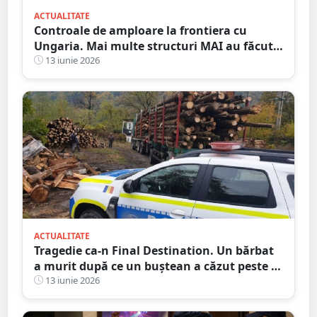
ACTUALITATE
Controale de amploare la frontiera cu
Ungaria. Mai multe structuri MAI au făcut
filtre pe toate căile de comunicație
13 iunie 2026
ACTUALITATE
Tragedie ca-n Final Destination. Un bărbat
a murit după ce un buștean a căzut peste el
dintr-un camion încărcat cu lemne, în
13 iunie 2026
județul vecin