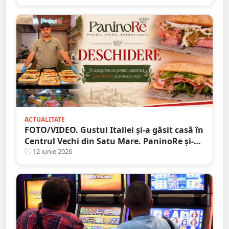
ACTUALITATE
FOTO/VIDEO. Gustul Italiei și-a găsit casă în
Centrul Vechi din Satu Mare. PaninoRe și-a
deschis porțile
12 iunie 2026