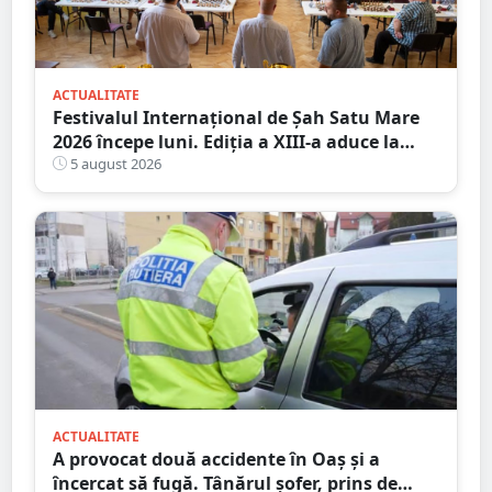
ACTUALITATE
Festivalul Internațional de Șah Satu Mare
2026 începe luni. Ediția a XIII-a aduce la
start peste 120 de participanți și șahiști din
5 august 2026
șase țări.
ACTUALITATE
A provocat două accidente în Oaș și a
încercat să fugă. Tânărul șofer, prins de