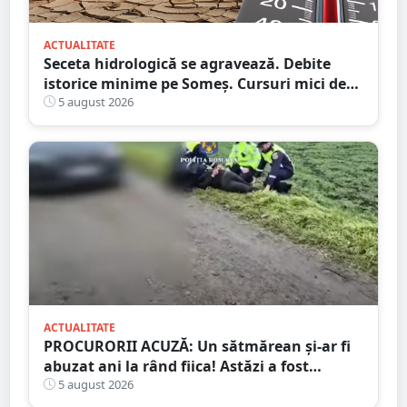
ACTUALITATE
Seceta hidrologică se agravează. Debite
istorice minime pe Someș. Cursuri mici de
ape au secat
5 august 2026
ACTUALITATE
PROCURORII ACUZĂ: Un sătmărean și-ar fi
abuzat ani la rând fiica! Astăzi a fost
arestat!
5 august 2026