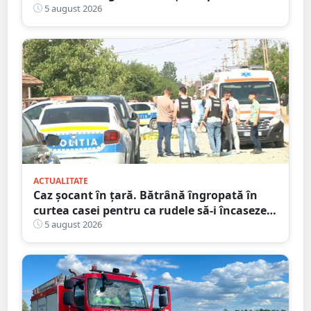
polițiștii sătmăreni. Încălcări grave ale
5 august 2026
Codului Rutier
ACTUALITATE
Caz șocant în țară. Bătrână îngropată în
curtea casei pentru ca rudele să-i încaseze
pensia
5 august 2026