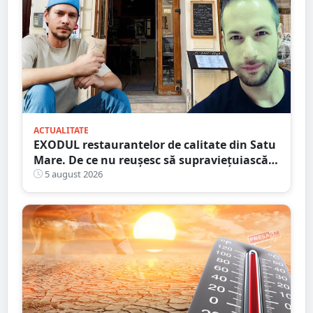
ACTUALITATE
EXODUL restaurantelor de calitate din Satu
Mare. De ce nu reușesc să supraviețuiască
localurile cu adevărat speciale?
5 august 2026