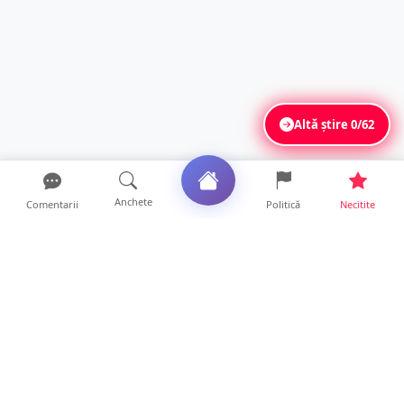
Altă știre
0/62
Anchete
Comentarii
Politică
Necitite
Ultimele articole
Mamă de doar 36 de ani, măcinată de
cancer. Doi copii luptă ...
21 ore • Locale
Un sătmărean acuză un centru medical că i-