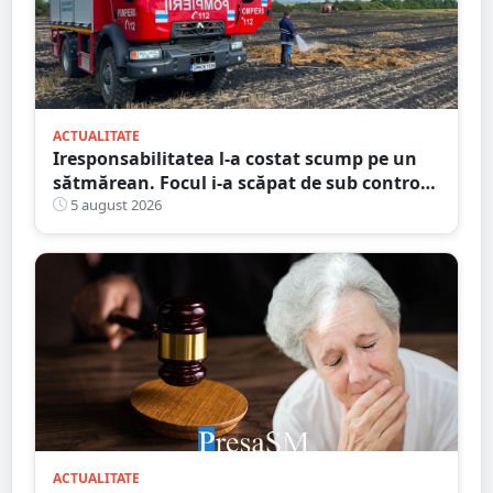
ACTUALITATE
Iresponsabilitatea l-a costat scump pe un
sătmărean. Focul i-a scăpat de sub control.
La un pas să producă pagube majore
5 august 2026
ACTUALITATE