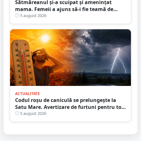
Sătmăreanul și-a scuipat și amenințat
mama. Femeii a ajuns să-i fie teamă de
propriul fiu. Ce au decis magistrații
5 august 2026
ACTUALITATE
Codul roșu de caniculă se prelungește la
Satu Mare. Avertizare de furtuni pentru tot
județul
5 august 2026