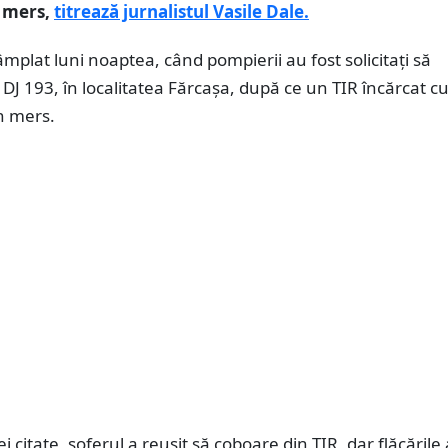
n mers,
titrează jurnalistul Vasile Dale.
tâmplat luni noaptea, când pompierii au fost solicitați să
 DJ 193, în localitatea Fărcașa, după ce un TIR încărcat cu
in mers.
ei citate, șoferul a reușit să coboare din TIR, dar flăcările