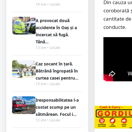
Din cauza un
14 ore • Locale
coroborată 
cantitate de
A provocat două
conducte.
accidente în Oaș și a
încercat să fugă.
Tână...
13 ore • Locale
Caz șocant în țară.
Bătrână îngropată în
curtea casei pentru...
13 ore • Locale
Iresponsabilitatea l-a
costat scump pe un
sătmărean. Focul i...
12 ore • Locale