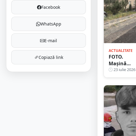
Facebook
WhatsApp
E-mail
ACTUALITATE
FOTO.
Copiază link
Mașină
lovită de Ti
23 iulie 2026
proiectată 
șanț, în
județul Sa
Mare. Trei
persoane î
mașină, u
la Urgență