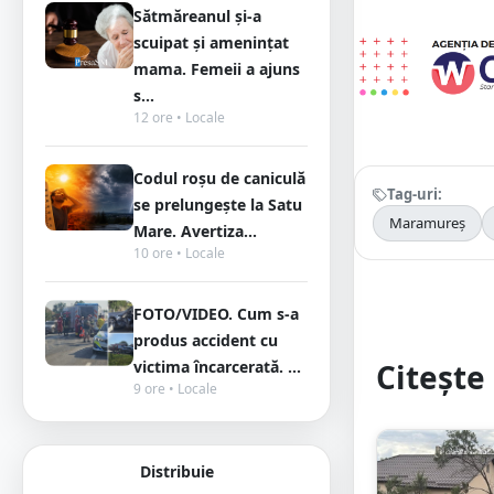
Sătmăreanul și-a
scuipat și amenințat
mama. Femeii a ajuns
s...
12 ore • Locale
Codul roșu de caniculă
Tag-uri:
se prelungește la Satu
Maramureș
Mare. Avertiza...
10 ore • Locale
FOTO/VIDEO. Cum s-a
produs accident cu
Citește 
victima încarcerată. ...
9 ore • Locale
Distribuie