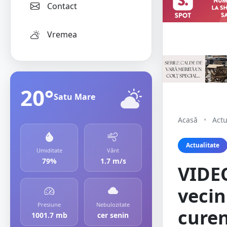
Contact
Vremea
20°
Satu Mare
Acasă
•
Actu
Actualitate
Umiditate
Vânt
79%
1.7 m/s
VIDEO
vecin
Presiune
Nebulozitate
curen
1001.7 mb
cer senin