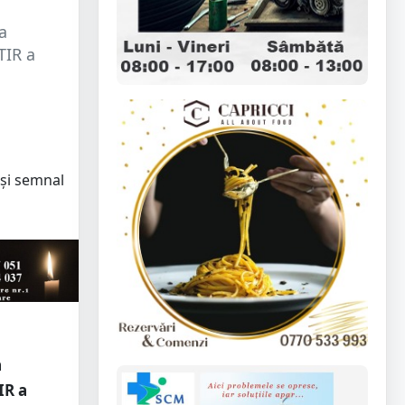
a
TIR a
a
IR a