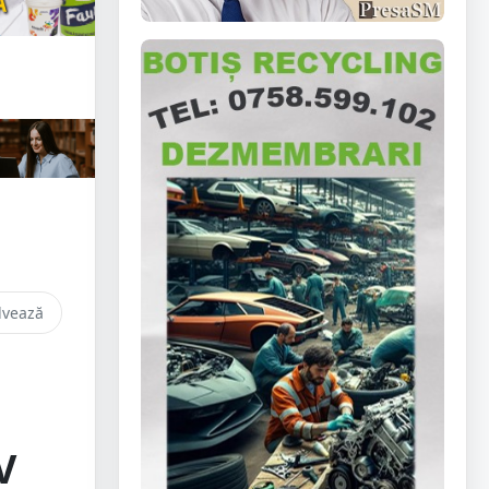
lvează
V