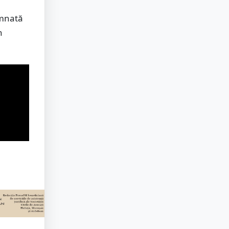
emnată
n