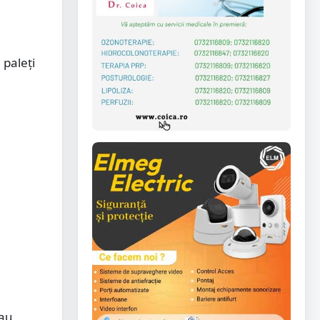
 paleți
 au