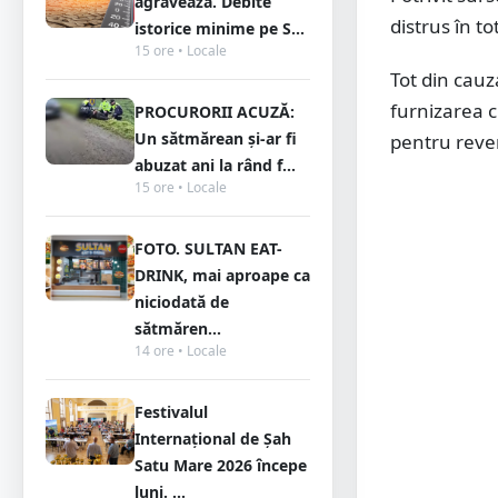
agravează. Debite
distrus în t
istorice minime pe S...
15 ore • Locale
Tot din cauz
furnizarea c
PROCURORII ACUZĂ:
Un sătmărean și-ar fi
pentru reve
abuzat ani la rând f...
15 ore • Locale
FOTO. SULTAN EAT-
DRINK, mai aproape ca
niciodată de
sătmăren...
14 ore • Locale
Festivalul
Internațional de Șah
Satu Mare 2026 începe
luni. ...