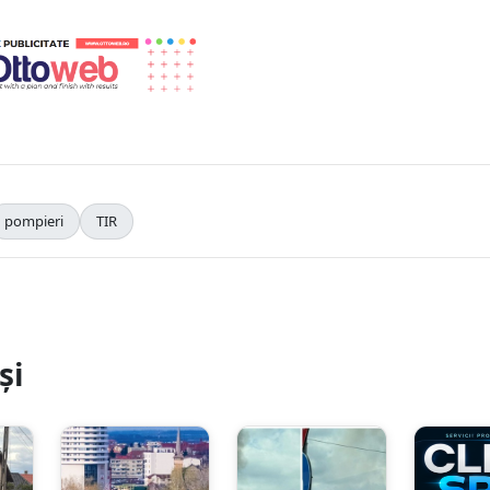
pompieri
TIR
și