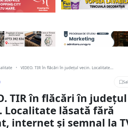
alitate
•
VIDEO. TIR în flăcări în județul vecin. Localitate...
Sa
. TIR în flăcări în județul
. Localitate lăsată fără
t, internet și semnal la T