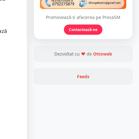
Promovează-ți afacerea pe PresaSM
Contactează-ne
ază
Dezvoltat cu
❤
de
Ottoweb
Feeds