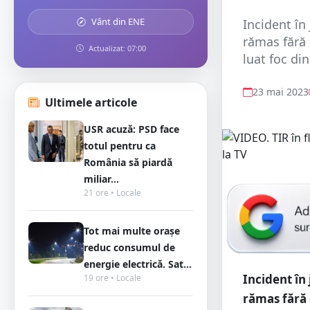
Vânt din ENE
Incident în
rămas fără 
Actualizat: 07:00
luat foc din
23 mai 2023
Ultimele articole
USR acuză: PSD face
totul pentru ca
România să piardă
miliar...
21 ore • Locale
Tot mai multe orașe
reduc consumul de
energie electrică. Sat...
Incident în
19 ore • Locale
rămas fără c