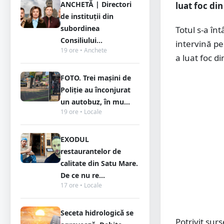
ANCHETĂ | Directori
luat foc di
de instituții din
subordinea
Totul s-a în
Consiliului...
intervină pe
19 ore • Anchete
a luat foc d
FOTO. Trei mașini de
Poliție au înconjurat
un autobuz, în mu...
19 ore • Locale
EXODUL
restaurantelor de
calitate din Satu Mare.
De ce nu re...
17 ore • Locale
Seceta hidrologică se
Potrivit surs