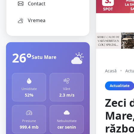
Contact
Vremea
26°
Satu Mare
Acasă
•
Actu
Actualitate
Umiditate
Vânt
52%
2.3 m/s
Zeci 
Mare,
Presiune
Nebulozitate
războ
999.4 mb
cer senin