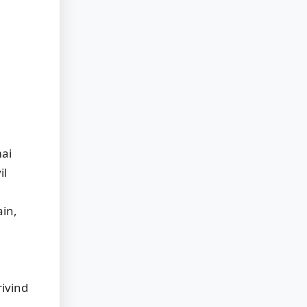
mai
il
ain,
rivind