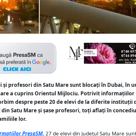
vi și profesori din Satu Mare sunt blocați în Dubai, în 
are a cuprins Orientul Mijlociu. Potrivit informațiilor
rbim despre peste 20 de elevi de la diferite instituții 
din Satu Mare și șase profesori, toți aflați în concediu
amiliile lor.
ormațiilor PresaSM,
27 de elevi din județul Satu Mare sun