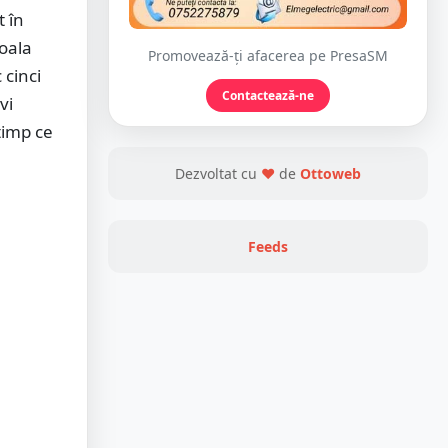
t în
coala
Promovează-ți afacerea pe PresaSM
 cinci
Contactează-ne
vi
timp ce
Dezvoltat cu
❤
de
Ottoweb
Feeds