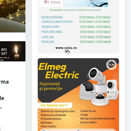
urma
de
,
t