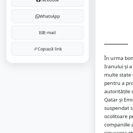
WhatsApp
E-mail
----------------
Copiază link
În urma bom
Iranului şi 
multe state 
pentru a pro
autorităţile
Qatar şi Emi
suspendat sa
ocolitoare p
companiile a
siguranţa zb