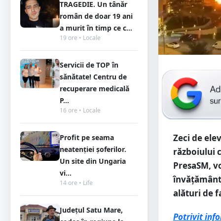
TRAGEDIE. Un tânăr
român de doar 19 ani
a murit în timp ce c...
19 ore • Locale
Servicii de TOP în
sănătate! Centru de
recuperare medicală
P...
16 ore • Locale
Zeci de ele
Profit pe seama
neatenției șoferilor.
războiului c
Un site din Ungaria
PresaSM, vo
vi...
învățământ 
14 ore • Life
alături de f
Județul Satu Mare,
Potrivit inf