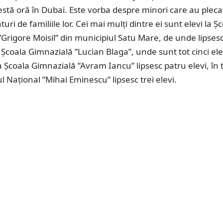
cestă oră în Dubai. Este vorba despre minori care au pleca
uri de familiile lor. Cei mai mulți dintre ei sunt elevi la Ș
Grigore Moisil” din municipiul Satu Mare, de unde lipsesc
la Școala Gimnazială ”Lucian Blaga”, unde sunt tot cinci ele
la Școala Gimnazială ”Avram Iancu” lipsesc patru elevi, în 
ul Național ”Mihai Eminescu” lipsesc trei elevi.