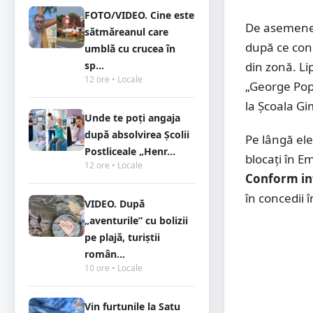
FOTO/VIDEO. Cine este
De asemenea
sătmăreanul care
după ce conc
umblă cu crucea în
din zonă. Lip
sp...
12 ore • Locale
„George Pop 
la Școala Gi
Unde te poți angaja
după absolvirea Școlii
Pe lângă elev
Postliceale „Henr...
blocați în E
12 ore • Locale
Conform in
în concedii 
VIDEO. După
„aventurile” cu bolizii
pe plajă, turiștii
român...
10 ore • Locale
Vin furtunile la Satu