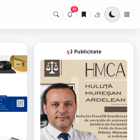
35
📢 Publicitate