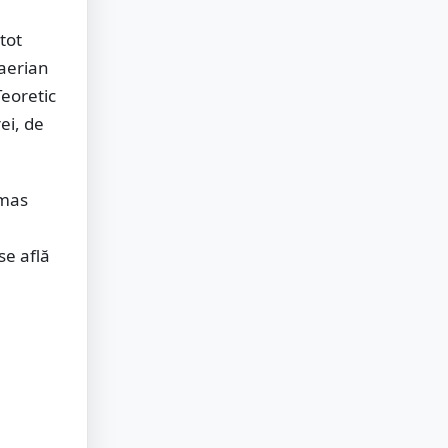
tot
 aerian
Teoretic
ei, de
ămas
 se află