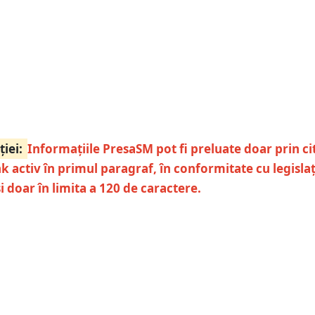
ției:
Informațiile PresaSM pot fi preluate doar prin ci
nk activ în primul paragraf, în conformitate cu legislaț
și doar în limita a 120 de caractere.