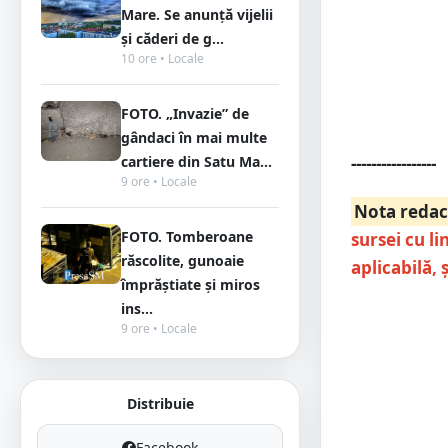
Mare. Se anunță vijelii
și căderi de g...
10 ore • Locale
FOTO. „Invazie” de
gândaci în mai multe
-----------------
cartiere din Satu Ma...
9 ore • Locale
Nota redac
FOTO. Tomberoane
sursei cu li
răscolite, gunoaie
aplicabilă, 
împrăștiate și miros
ins...
9 ore • Locale
Distribuie
Facebook