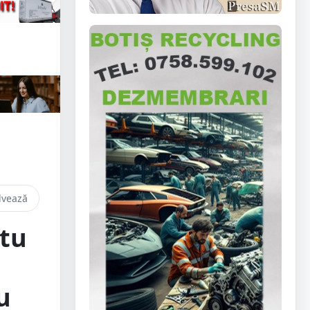
lvează
atu
u