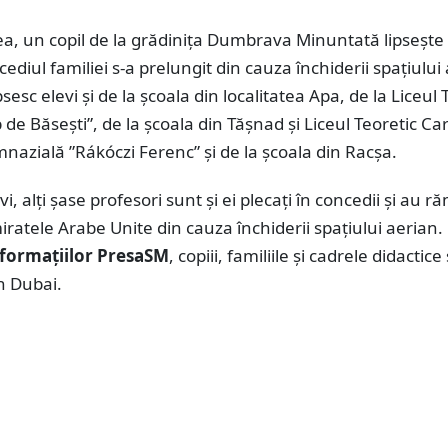
, un copil de la grădinița Dumbrava Minuntată lipsește 
ediul familiei s-a prelungit din cauza închiderii spațiului
sesc elevi și de la școala din localitatea Apa, de la Liceul 
de Băsești”, de la școala din Tășnad și Liceul Teoretic Car
mnazială ”Rákóczi Ferenc” și de la școala din Racșa.
i, alți șase profesori sunt și ei plecați în concedii și au r
miratele Arabe Unite din cauza închiderii spațiului aerian.
formațiilor PresaSM
, copiii, familiile și cadrele didactice
în Dubai.