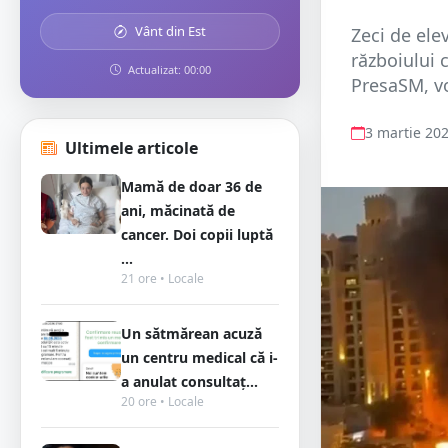
Vânt din Est
Zeci de ele
războiului c
Actualizat: 00:00
PresaSM, vo
3 martie 20
Ultimele articole
Mamă de doar 36 de
ani, măcinată de
cancer. Doi copii luptă
...
21 ore • Locale
Un sătmărean acuză
un centru medical că i-
a anulat consultaț...
20 ore • Locale