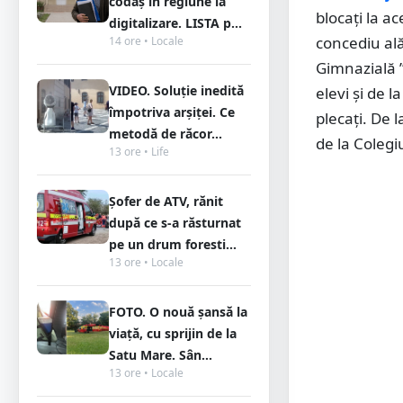
codaș în regiune la
blocați la a
digitalizare. LISTA p...
concediu alăt
14 ore • Locale
Gimnazială ”
VIDEO. Soluție inedită
elevi și de 
împotriva arșiței. Ce
plecați. De 
metodă de răcor...
de la Colegi
13 ore • Life
Șofer de ATV, rănit
după ce s-a răsturnat
pe un drum foresti...
13 ore • Locale
FOTO. O nouă șansă la
viață, cu sprijin de la
Satu Mare. Sân...
13 ore • Locale