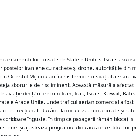
bardamentelor lansate de Statele Unite şi Israel asupra
a ripostelor iraniene cu rachete şi drone, autorităţile din 
din Orientul Mijlociu au închis temporar spaţiul aerian civ
teja zborurile de risc iminent. Această măsură a afectat
 de aviaţie din ţări precum Iran, Irak, Israel, Kuwait, Bahr
ratele Arabe Unite, unde traficul aerian comercial a fost
u redirecţionat, ducând la mii de zboruri anulate şi rute
e coridoare înguste, în timp ce pasagerii rămân blocaţi şi
eriene îşi ajustează programul din cauza incertitudinii p
orurilor.