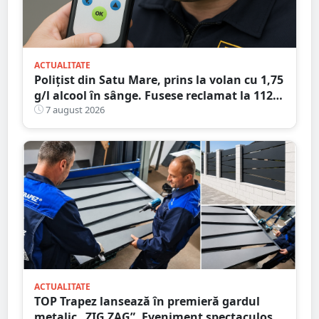
ACTUALITATE
Polițist din Satu Mare, prins la volan cu 1,75
g/l alcool în sânge. Fusese reclamat la 112
că circula pe contrasens
7 august 2026
ACTUALITATE
TOP Trapez lansează în premieră gardul
metalic „ZIG ZAG”. Eveniment spectaculos