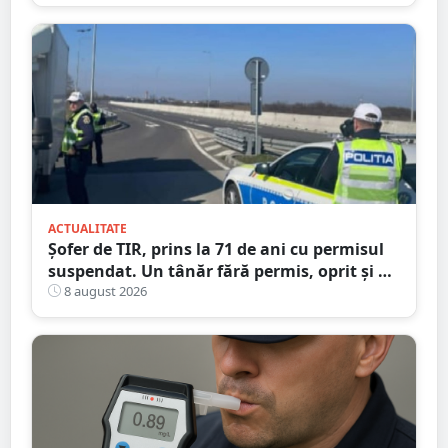
Satu Mare
ACTUALITATE
Șofer de TIR, prins la 71 de ani cu permisul
suspendat. Un tânăr fără permis, oprit și el
la Petea
8 august 2026