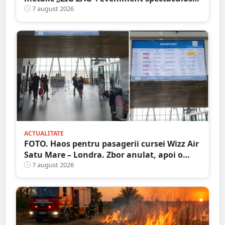
în Grădina Romei
7 august 2026
ACTUALITATE
FOTO. Haos pentru pasagerii cursei Wizz Air
Satu Mare – Londra. Zbor anulat, apoi o
nouă întârziere. Fără explicații clare
7 august 2026