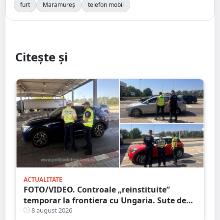
furt
Maramureș
telefon mobil
Citește și
ACTUALITATE
FOTO/VIDEO. Controale „reinstituite”
temporar la frontiera cu Ungaria. Sute de
persoane și mașini, verificate în județul
8 august 2026