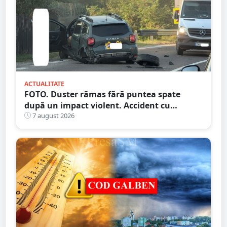
ACTUALITATE
FOTO. Duster rămas fără puntea spate
după un impact violent. Accident cu
implicarea unei mașini din Satu Mare
7 august 2026