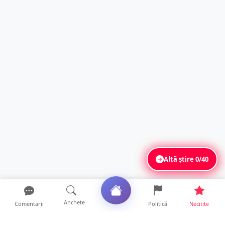
Altă știre
0/40
Anchete
Comentarii
Politică
Necitite