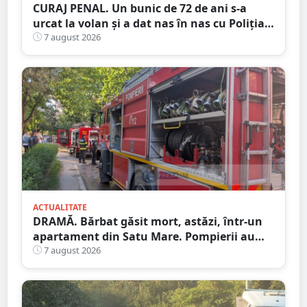
CURAJ PENAL. Un bunic de 72 de ani s-a
urcat la volan și a dat nas în nas cu Poliția
Satu Mare
7 august 2026
ACTUALITATE
DRAMĂ. Bărbat găsit mort, astăzi, într-un
apartament din Satu Mare. Pompierii au
spart ușa
7 august 2026