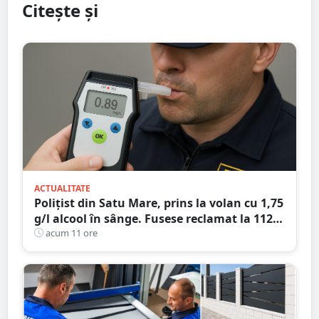
Citește și
ACTUALITATE
Polițist din Satu Mare, prins la volan cu 1,75
g/l alcool în sânge. Fusese reclamat la 112
că circula pe contrasens
acum 11 ore