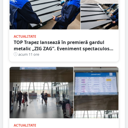
ACTUALITATE
TOP Trapez lansează în premieră gardul
metalic „ZIG ZAG”. Eveniment spectaculos
în Grădina Romei
acum 11 ore
ACTUALITATE