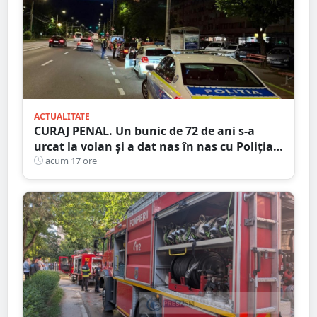
ACTUALITATE
CURAJ PENAL. Un bunic de 72 de ani s-a
urcat la volan și a dat nas în nas cu Poliția
Satu Mare
acum 17 ore