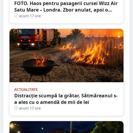
FOTO. Haos pentru pasagerii cursei Wizz Air
Satu Mare – Londra. Zbor anulat, apoi o
nouă întârziere. Fără explicații clare
acum 17 ore
ACTUALITATE
Distracție scumpă la grătar. Sătmăreanul s-
a ales cu o amendă de mii de lei
acum 17 ore