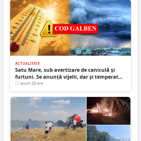
ACTUALITATE
Satu Mare, sub avertizare de caniculă și
furtuni. Se anunță vijelii, dar și temperaturi
ridicate. Avertizarea ANM
acum 20 ore