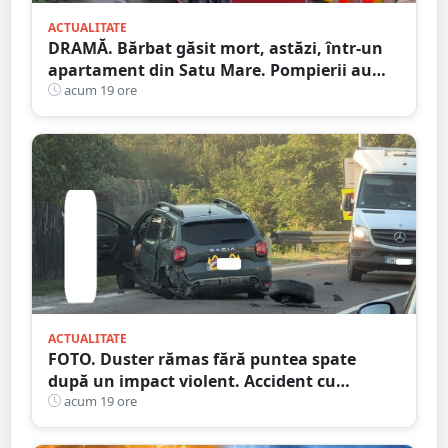
ACTUALITATE
DRAMĂ. Bărbat găsit mort, astăzi, într-un
apartament din Satu Mare. Pompierii au
spart ușa
acum 19 ore
ACTUALITATE
FOTO. Duster rămas fără puntea spate
după un impact violent. Accident cu
implicarea unei mașini din Satu Mare
acum 19 ore