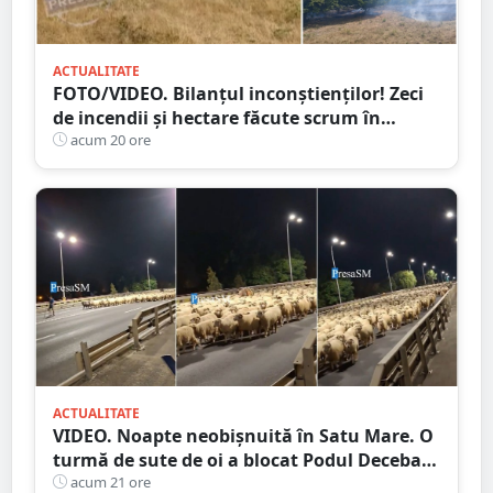
ACTUALITATE
FOTO/VIDEO. Bilanțul inconștienților! Zeci
de incendii și hectare făcute scrum în
județul Satu Mare
acum 20 ore
ACTUALITATE
VIDEO. Noapte neobișnuită în Satu Mare. O
turmă de sute de oi a blocat Podul Decebal.
Gest de apreciat al ciobanului
acum 21 ore