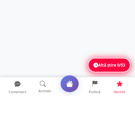
Altă știre
0/53
Anchete
Comentarii
Politică
Necitite
Ultimele articole
Polițist din Satu Mare, prins la volan cu 1,75
g/l alcool în...