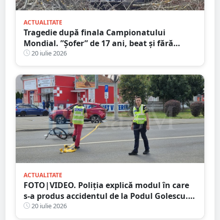
ACTUALITATE
Tragedie după finala Campionatului
Mondial. ”Șofer” de 17 ani, beat și fără
permis! Un adolescent de 17 ani a murit,
20 iulie 2026
duba s-a răsturnat
ACTUALITATE
FOTO|VIDEO. Poliția explică modul în care
s-a produs accidentul de la Podul Golescu.
Biciclist lovit de o mașină
20 iulie 2026