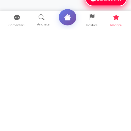
Anchete
Comentarii
Politică
Necitite
Ultimele articole
ANCHETĂ. Acuzații explozive la DGASPC
Satu Mare! Salarii uri...
18 ore • Anchete
FOTO/VIDEO. Accident cumplit! Impact
frontal între un TIR și...
16 ore • Locale
FOTO. Nebunie de arome în centrul
Sătmarului! Nazar Kebab Ho...
15 ore • Locale