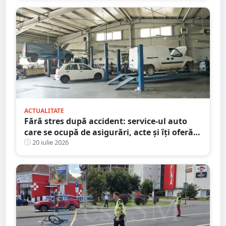
ACTUALITATE
Fără stres după accident: service-ul auto
care se ocupă de asigurări, acte și îți oferă
mașină la schimb
20 iulie 2026