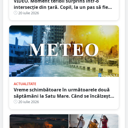
VIDEO. Moment teribil surprins într-o
intersecție din țară. Copil, la un pas să fie
spulberat de mașină
20 iulie 2026
ACTUALITATE
Vreme schimbătoare în următoarele două
săptămâni la Satu Mare. Când se încălzește,
din nou, vremea
20 iulie 2026