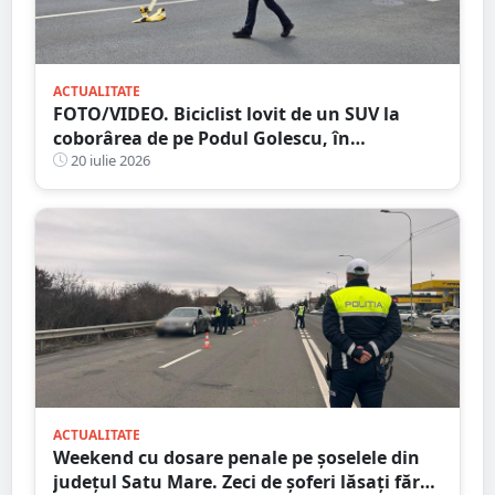
ACTUALITATE
FOTO/VIDEO. Biciclist lovit de un SUV la
coborârea de pe Podul Golescu, în
municipiul Satu Mare. Șoferul: ”Pur și
20 iulie 2026
simplu nu l-am văzut”
ACTUALITATE
Weekend cu dosare penale pe șoselele din
județul Satu Mare. Zeci de șoferi lăsați fără