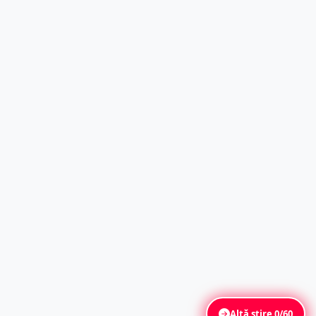
Altă știre
0/60