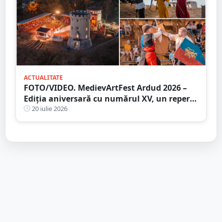
ACTUALITATE
FOTO/VIDEO. MedievArtFest Ardud 2026 –
Ediția aniversară cu numărul XV, un reper
al vieții culturale din județul Satu Mare
20 iulie 2026