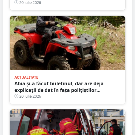
permise
20 iulie 2026
ACTUALITATE
Abia și-a făcut buletinul, dar are deja
explicații de dat în fața polițiștilor
sătmăreni. Totul după o ”aventură” cu ATV-
20 iulie 2026
ul pe străzile din sat