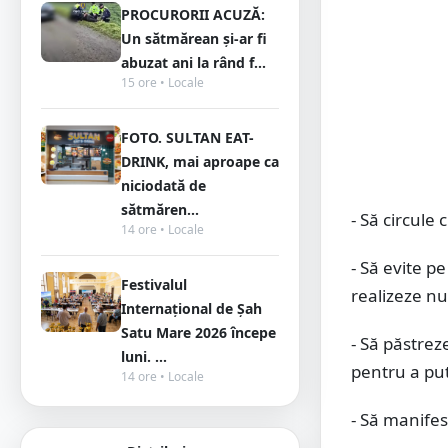
PROCURORII ACUZĂ:
Un sătmărean și-ar fi
abuzat ani la rând f...
15 ore • Locale
FOTO. SULTAN EAT-
DRINK, mai aproape ca
niciodată de
sătmăren...
- Să circule
14 ore • Locale
- Să evite p
Festivalul
realizeze n
Internațional de Șah
Satu Mare 2026 începe
- Să păstrez
luni. ...
pentru a put
14 ore • Locale
- Să manife