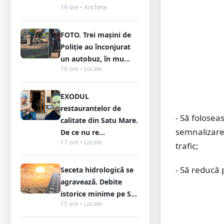
19 ore • Anchete
FOTO. Trei mașini de
Poliție au înconjurat
un autobuz, în mu...
19 ore • Locale
EXODUL
restaurantelor de
- Să folosea
calitate din Satu Mare.
semnalizare 
De ce nu re...
17 ore • Locale
trafic;
- Să reducă 
Seceta hidrologică se
agravează. Debite
istorice minime pe S...
15 ore • Locale