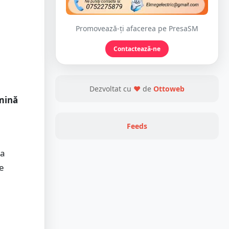
Promovează-ți afacerea pe PresaSM
Contactează-ne
Dezvoltat cu
❤
de
Ottoweb
mină
Feeds
va
de