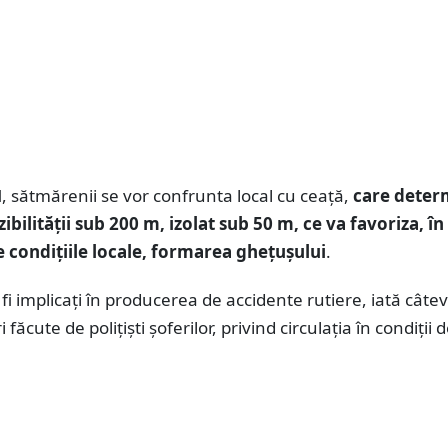
, sătmărenii se vor confrunta local cu ceață,
care deter
ibilității sub 200 m, izolat sub 50 m, ce va favoriza, în
de condițiile locale, formarea ghețușului
.
fi implicaţi în producerea de accidente rutiere, iată câte
ăcute de polițiști șoferilor, privind circulaţia în condiţii 