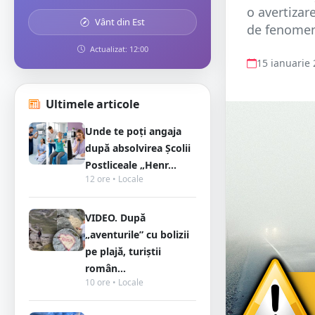
o avertizar
Vânt din Est
de fenomene
Actualizat: 12:00
15 ianuarie
Ultimele articole
Unde te poți angaja
după absolvirea Școlii
Postliceale „Henr...
12 ore • Locale
VIDEO. După
„aventurile” cu bolizii
pe plajă, turiștii
român...
10 ore • Locale