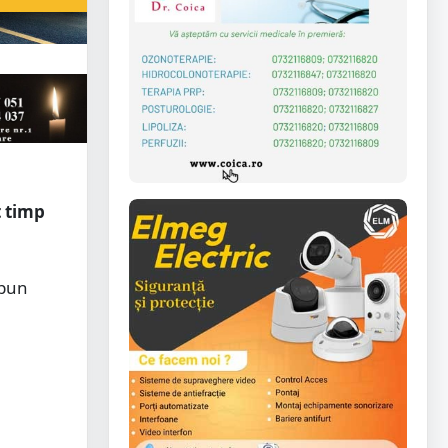
t timp
spun