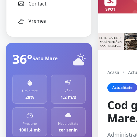
Contact
Vremea
36°
Satu Mare
Acasă
•
Actu
Actualitate
Umiditate
Vânt
28%
1.2 m/s
Cod g
Mare.
Presiune
Nebulozitate
1001.4 mb
cer senin
Administraț