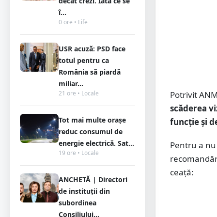
decât crezi. Iată ce se
î...
0 ore • Life
USR acuză: PSD face
totul pentru ca
România să piardă
miliar...
21 ore • Locale
Potrivit ANM
scăderea viz
Tot mai multe orașe
funcție și 
reduc consumul de
energie electrică. Sat...
Pentru a nu 
19 ore • Locale
recomandări f
ceaţă:
ANCHETĂ | Directori
de instituții din
subordinea
Consiliului...