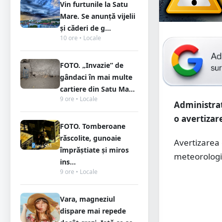
Vin furtunile la Satu
Mare. Se anunță vijelii
și căderi de g...
10 ore • Locale
FOTO. „Invazie” de
gândaci în mai multe
cartiere din Satu Ma...
9 ore • Locale
Administraț
o avertizar
FOTO. Tomberoane
răscolite, gunoaie
Avertizarea
împrăștiate și miros
meteorologii
ins...
9 ore • Locale
Vara, magneziul
dispare mai repede