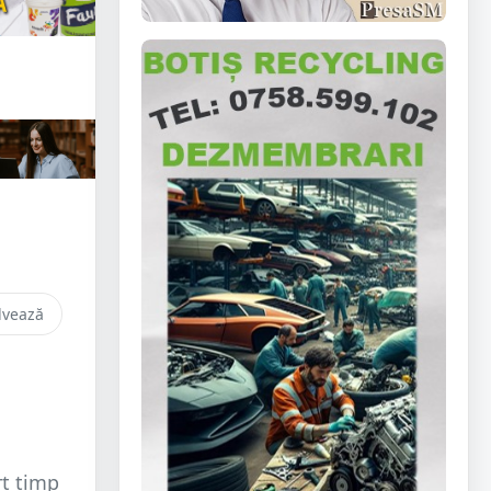
lvează
rt timp