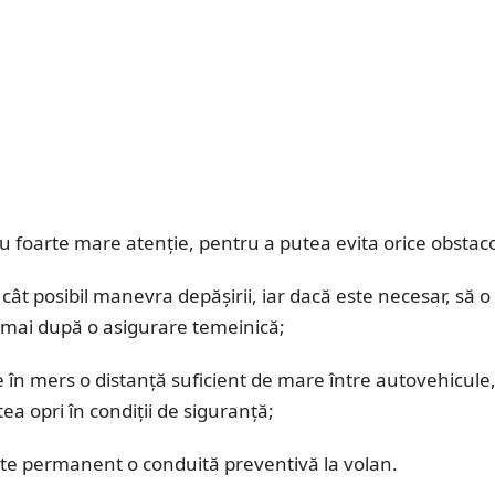
 cu foarte mare atenţie, pentru a putea evita orice obstaco
e cât posibil manevra depăşirii, iar dacă este necesar, să o
umai după o asigurare temeinică;
e în mers o distanţă suficient de mare între autovehicule
ea opri în condiţii de siguranţă;
ste permanent o conduită preventivă la volan.