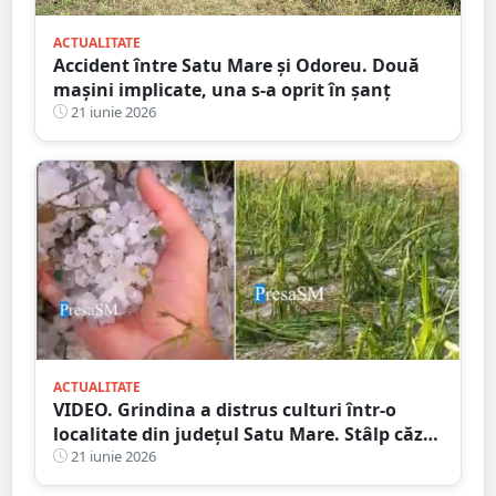
ACTUALITATE
Accident între Satu Mare și Odoreu. Două
mașini implicate, una s-a oprit în șanț
21 iunie 2026
ACTUALITATE
VIDEO. Grindina a distrus culturi într-o
localitate din județul Satu Mare. Stâlp căzut
pe carosabil
21 iunie 2026