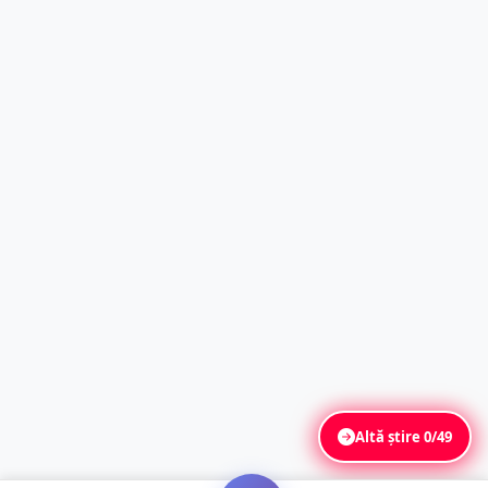
Altă știre
0/49