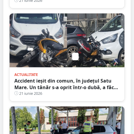
bicicleta
21 iunie 2026
ACTUALITATE
Accident ieșit din comun, în județul Satu
Mare. Un tânăr s-a oprit într-o dubă, a făcut
praf Codul Rutier
21 iunie 2026