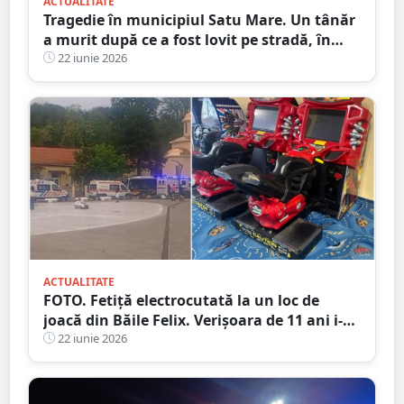
ACTUALITATE
Tragedie în municipiul Satu Mare. Un tânăr
a murit după ce a fost lovit pe stradă, în
Satu Mare
22 iunie 2026
ACTUALITATE
FOTO. Fetiță electrocutată la un loc de
joacă din Băile Felix. Verişoara de 11 ani i-a
venit în ajutor. Amândouă au ajuns la
22 iunie 2026
spital