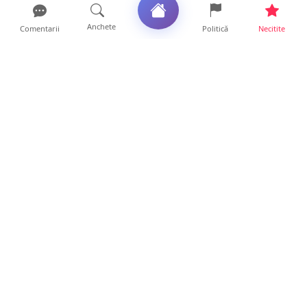
Anchete
Comentarii
Politică
Necitite
Ultimele articole
Mamă de doar 36 de ani, măcinată de
cancer. Doi copii luptă ...
21 ore • Locale
Un sătmărean acuză un centru medical că i-
a anulat consultaț...
20 ore • Locale
TRAGEDIE. Un tânăr român de doar 19 ani a
murit în timp ce c...
19 ore • Locale