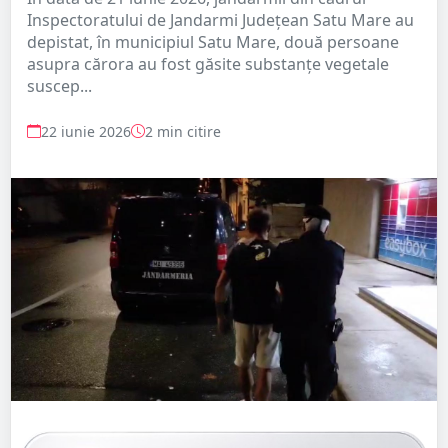
Inspectoratului de Jandarmi Județean Satu Mare au
depistat, în municipiul Satu Mare, două persoane
asupra cărora au fost găsite substanțe vegetale
suscep...
22 iunie 2026
2 min citire