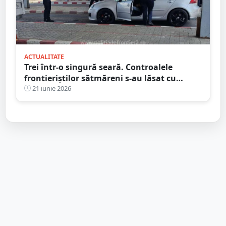
ACTUALITATE
Trei într-o singură seară. Controalele
frontieriștilor sătmăreni s-au lăsat cu
dosare penale
21 iunie 2026