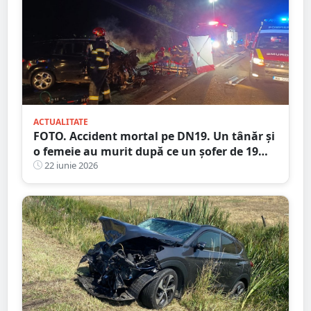
ACTUALITATE
FOTO. Accident mortal pe DN19. Un tânăr și
o femeie au murit după ce un șofer de 19
ani ar fi intrat pe contrasens
22 iunie 2026