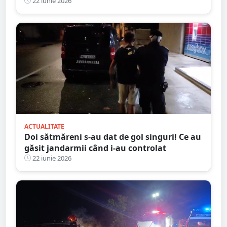
venit în ajutor. Amândouă au ajuns la
22 iunie 2026
spital
ACTUALITATE
Doi sătmăreni s-au dat de gol singuri! Ce au
găsit jandarmii când i-au controlat
22 iunie 2026