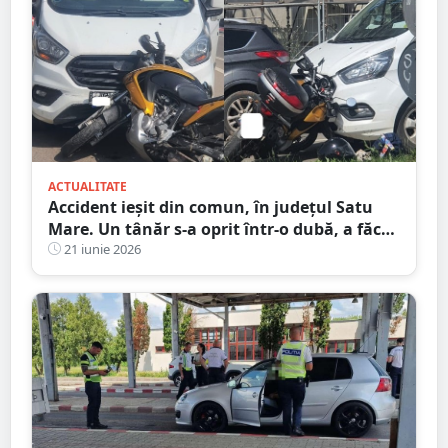
ACTUALITATE
Accident ieșit din comun, în județul Satu
Mare. Un tânăr s-a oprit într-o dubă, a făcut
praf Codul Rutier
21 iunie 2026