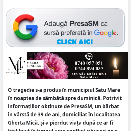
O tragedie s-a produs în municipiul Satu Mare
în noaptea de sâmbătă spre duminică. Potrivit
informațiilor obținute de PresaSM, un bărbat
în vârstă de 39 de ani, domiciliat în localitatea
Gherța Mică, și-a pierdut viața după ce ar fi
fost lovit în timpul unui conflict izbucnit pe o