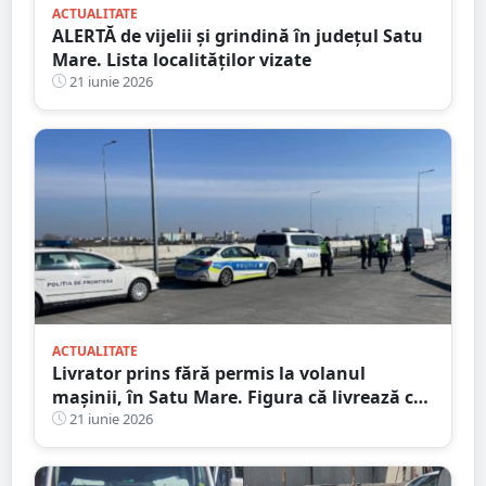
ACTUALITATE
ALERTĂ de vijelii și grindină în județul Satu
Mare. Lista localităților vizate
21 iunie 2026
ACTUALITATE
Livrator prins fără permis la volanul
mașinii, în Satu Mare. Figura că livrează cu
bicicleta
21 iunie 2026