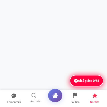
Altă știre
0/55
Anchete
Comentarii
Politică
Necitite