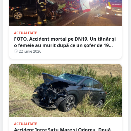
ACTUALITATE
FOTO. Accident mortal pe DN19. Un tânăr și
o femeie au murit după ce un șofer de 19
ani ar fi intrat pe contrasens
22 iunie 2026
ACTUALITATE
Accident între Satu Mare și Odoreu. Două