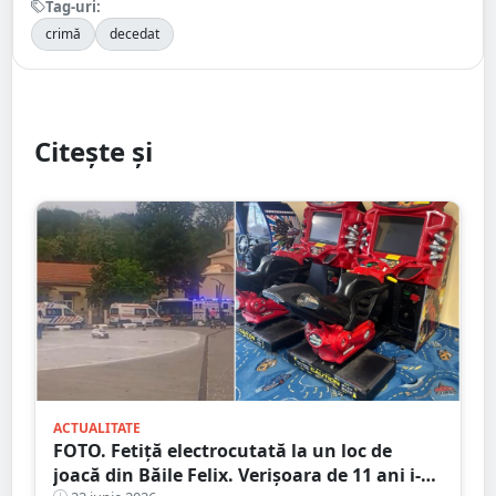
Tag-uri:
crimă
decedat
Citește și
ACTUALITATE
FOTO. Fetiță electrocutată la un loc de
joacă din Băile Felix. Verişoara de 11 ani i-a