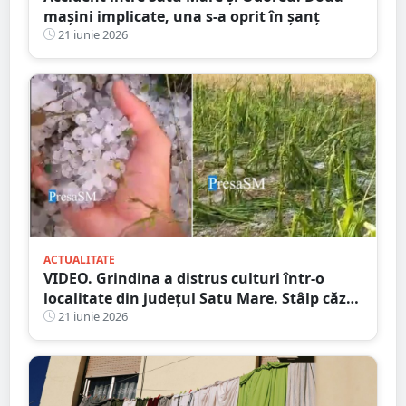
mașini implicate, una s-a oprit în șanț
21 iunie 2026
ACTUALITATE
VIDEO. Grindina a distrus culturi într-o
localitate din județul Satu Mare. Stâlp căzut
pe carosabil
21 iunie 2026