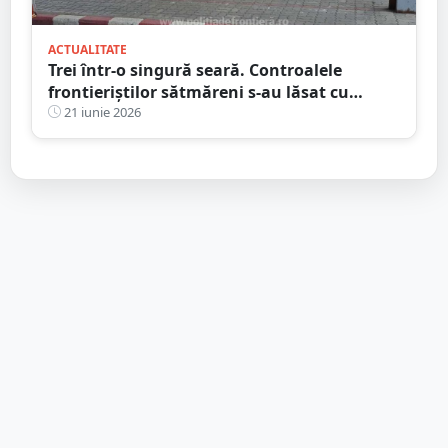
ACTUALITATE
Trei într-o singură seară. Controalele
frontieriștilor sătmăreni s-au lăsat cu
dosare penale
21 iunie 2026