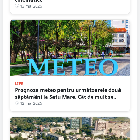
13 mai 2026
LIFE
Prognoza meteo pentru următoarele două
săptămâni la Satu Mare. Cât de mult se
încălzește vremea
12 mai 2026