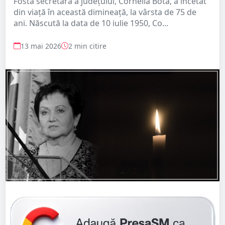
Fosta secretară a județului, Cornelia Bota, a încetat
din viață în această dimineață, la vârsta de 75 de
ani. Născută la data de 10 iulie 1950, Co...
13 mai 2026
2 min citire