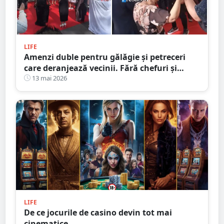
LIFE
Amenzi duble pentru gălăgie și petreceri
care deranjează vecinii. Fără chefuri și
party-uri în curtea blocurilor
13 mai 2026
LIFE
De ce jocurile de casino devin tot mai
cinematice