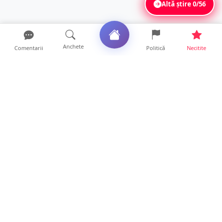
Altă știre
0/56
Anchete
Comentarii
Politică
Necitite
Ultimele articole
Profit pe seama neatenției șoferilor. Un site
din Ungaria vi...
14 ore • Life
Județul Satu Mare, codaș în regiune la
digitalizare. LISTA p...
14 ore • Locale
VIDEO. Soluție inedită împotriva arșiței. Ce
metodă de răcor...