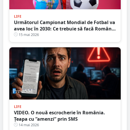
LIFE
Următorul Campionat Mondial de Fotbal va
avea loc în 2030: Ce trebuie să facă România
de acum?
15 mai 2026
LIFE
VIDEO. O nouă escrocherie în România.
Țeapa cu ”amenzi” prin SMS
14 mai 2026