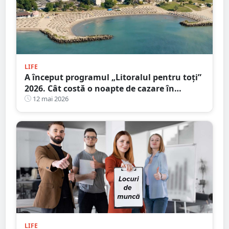
LIFE
A început programul „Litoralul pentru toţi”
2026. Cât costă o noapte de cazare în
principalele stațiuni de la Marea Neagră
12 mai 2026
LIFE