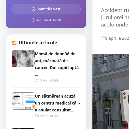
Vânt din Vest
Accident ru
jurul orei 1
Actualizat: 02:00
acolo unde 
9 aprilie 20
Ultimele articole
Mamă de doar 36 de
ani, măcinată de
cancer. Doi copii luptă
...
21 ore • Locale
Un sătmărean acuză
un centru medical că i-
a anulat consultaț...
20 ore • Locale