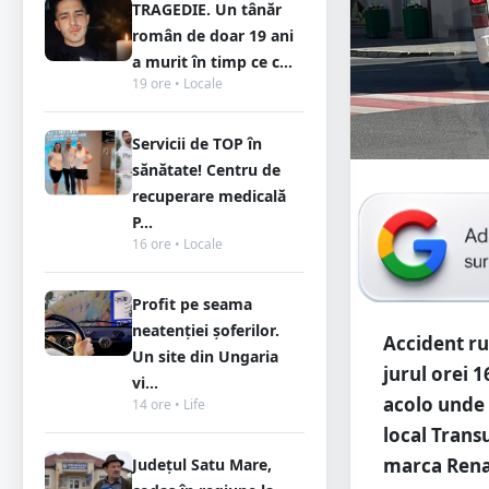
TRAGEDIE. Un tânăr
român de doar 19 ani
a murit în timp ce c...
19 ore • Locale
Servicii de TOP în
sănătate! Centru de
recuperare medicală
P...
16 ore • Locale
Profit pe seama
neatenției șoferilor.
Accident rut
Un site din Ungaria
jurul orei 1
vi...
acolo unde 
14 ore • Life
local Trans
marca Rena
Județul Satu Mare,