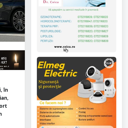
, în
ian,
ort
m