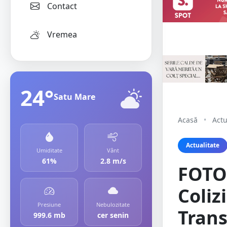
Contact
Vremea
24°
Satu Mare
Acasă
•
Actu
Actualitate
Umiditate
Vânt
61%
2.8 m/s
FOTO.
Coliz
Presiune
Nebulozitate
Trans
999.6 mb
cer senin