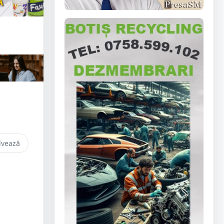
lvează