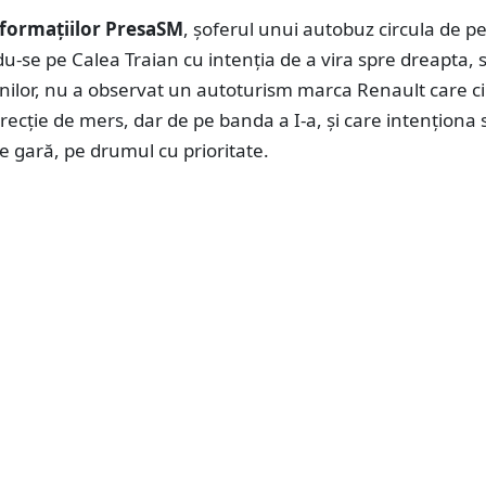
formațiilor PresaSM
, șoferul unui autobuz circula de 
ndu-se pe Calea Traian cu intenția de a vira spre dreapta, 
nilor, nu a observat un autoturism marca Renault care ci
irecție de mers, dar de pe banda a I-a, și care intenționa 
re gară, pe drumul cu prioritate.