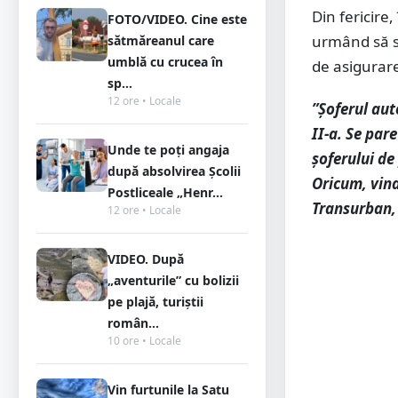
Din fericire
FOTO/VIDEO. Cine este
urmând să se
sătmăreanul care
umblă cu crucea în
de asigurare
sp...
12 ore • Locale
”Șoferul aut
II-a. Se par
Unde te poți angaja
șoferului de
după absolvirea Școlii
Oricum, vina
Postliceale „Henr...
Transurban, 
12 ore • Locale
VIDEO. După
„aventurile” cu bolizii
pe plajă, turiștii
român...
10 ore • Locale
Vin furtunile la Satu