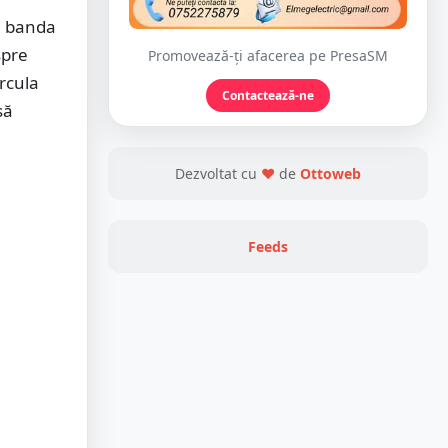
pe banda
spre
Promovează-ți afacerea pe PresaSM
rcula
Contactează-ne
să
Dezvoltat cu
❤
de
Ottoweb
Feeds