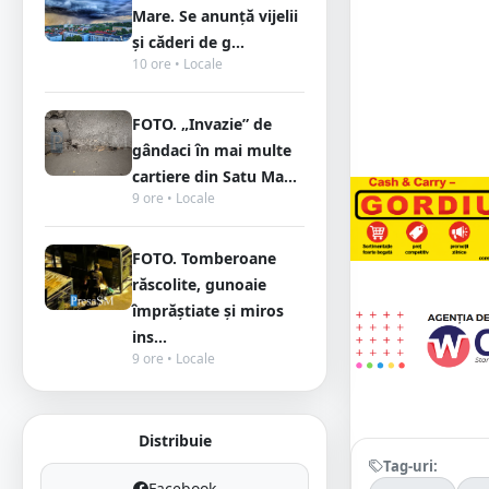
Mare. Se anunță vijelii
și căderi de g...
10 ore • Locale
FOTO. „Invazie” de
gândaci în mai multe
cartiere din Satu Ma...
9 ore • Locale
FOTO. Tomberoane
răscolite, gunoaie
împrăștiate și miros
ins...
9 ore • Locale
Distribuie
Tag-uri:
Facebook