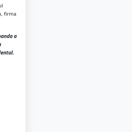
ul
, firma
 banda a
a
dentul.