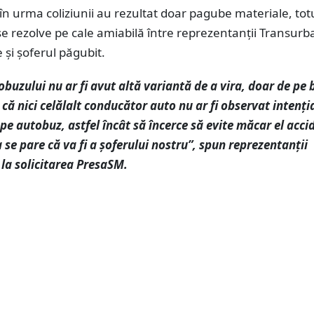
, în urma coliziunii au rezultat doar pagube materiale, tot
 rezolve pe cale amiabilă între reprezentanții Transurba
 și șoferul păgubit.
obuzului nu ar fi avut altă variantă de a vira, doar de pe
e că nici celălalt conducător auto nu ar fi observat intenți
 pe autobuz, astfel încât să încerce să evite măcar el acci
 se pare că va fi a șoferului nostru”, spun reprezentanții
la solicitarea PresaSM.