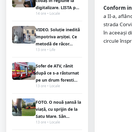
codaș în regiune la
Conform in
digitalizare. LISTA p...
14 ore • Locale
a II-a, aflâ
strada Corvi
VIDEO. Soluție inedită
în aceeași d
împotriva arșiței. Ce
circule însp
metodă de răcor...
13 ore • Life
Șofer de ATV, rănit
după ce s-a răsturnat
pe un drum foresti...
13 ore • Locale
FOTO. O nouă șansă la
viață, cu sprijin de la
Satu Mare. Sân...
13 ore • Locale