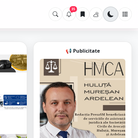
35
📢 Publicitate