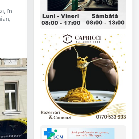
i, în
aian,