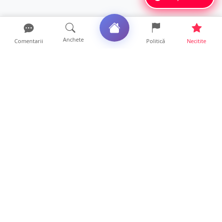
Anchete
Comentarii
Politică
Necitite
Ultimele articole
Mamă de doar 36 de ani, măcinată de
cancer. Doi copii luptă ...
21 ore • Locale
Un sătmărean acuză un centru medical că i-
a anulat consultaț...
20 ore • Locale
TRAGEDIE. Un tânăr român de doar 19 ani a
murit în timp ce c...
19 ore • Locale