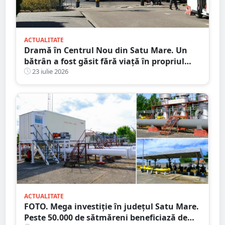
ACTUALITATE
Dramă în Centrul Nou din Satu Mare. Un
bătrân a fost găsit fără viață în propriul
apartament, după două zile în care nu a
23 iulie 2026
mai răspuns la telefon
ACTUALITATE
FOTO. Mega investiție în județul Satu Mare.
Peste 50.000 de sătmăreni beneficiază de