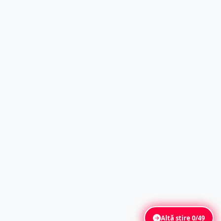
Altă știre
0/49