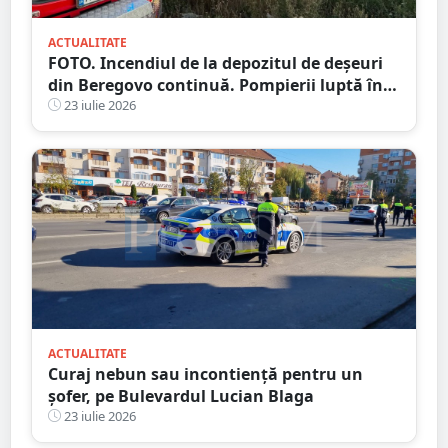
ACTUALITATE
FOTO. Incendiul de la depozitul de deșeuri
din Beregovo continuă. Pompierii luptă în
continuare cu focarele ascunse
23 iulie 2026
ACTUALITATE
Curaj nebun sau incontiență pentru un
șofer, pe Bulevardul Lucian Blaga
23 iulie 2026