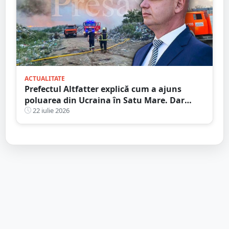
ACTUALITATE
Prefectul Altfatter explică cum a ajuns
poluarea din Ucraina în Satu Mare. Dar
nimic despre RATEUL instituțiilor publice
22 iulie 2026