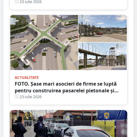
rețeaua de 39 de km!
23 iulie 2026
ACTUALITATE
FOTO. Șase mari asocieri de firme se luptă
pentru construirea pasarelei pietonale și
velo de la Crinul
23 iulie 2026