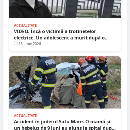
ACTUALITATE
VIDEO. Încă o victimă a trotinetelor
electrice. Un adolescent a murit după o
lună pe patul de la ATI
13 iunie 2026
ACTUALITATE
Accident în județul Satu Mare. O mamă și
un bebeluș de 9 luni au ajuns la spital după