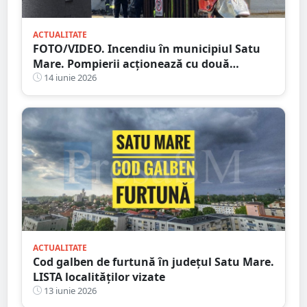
ACTUALITATE
FOTO/VIDEO. Incendiu în municipiul Satu
Mare. Pompierii acționează cu două
autospeciale
14 iunie 2026
ACTUALITATE
Cod galben de furtună în județul Satu Mare.
LISTA localităților vizate
13 iunie 2026