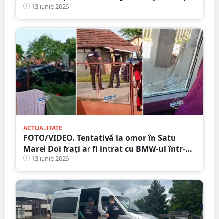
o coliziune pe DN 19A
13 iunie 2026
ACTUALITATE
FOTO/VIDEO. Tentativă la omor în Satu
Mare! Doi frați ar fi intrat cu BMW-ul într-
un pieton. Familia celor doi susține că ar fi
13 iunie 2026
fost provocați