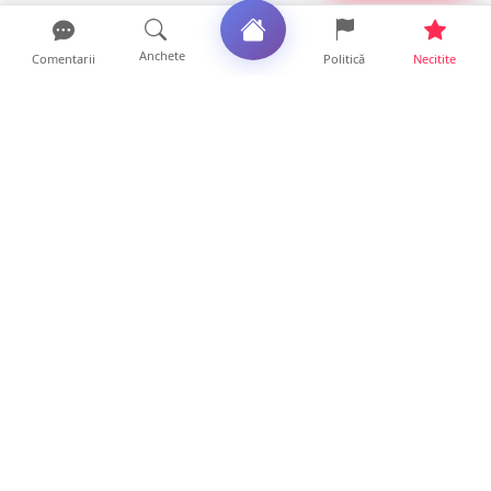
Anchete
Comentarii
Politică
Necitite
Ultimele articole
Polițist din Satu Mare, prins la volan cu 1,75
g/l alcool în...
19 ore • Locale
TOP Trapez lansează în premieră gardul
metalic „ZIG ZAG”. Ev...
19 ore • Locale
FOTO. Haos pentru pasagerii cursei Wizz Air
Satu Mare – Lond...
13 ore • Locale