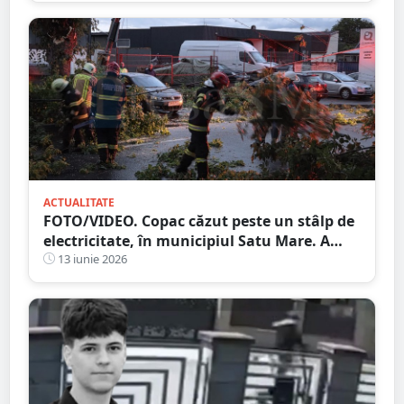
ACTUALITATE
FOTO/VIDEO. Copac căzut peste un stâlp de
electricitate, în municipiul Satu Mare. A
fost avariată și o mașină
13 iunie 2026