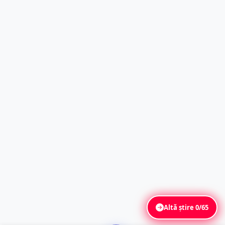
Altă știre
0/65