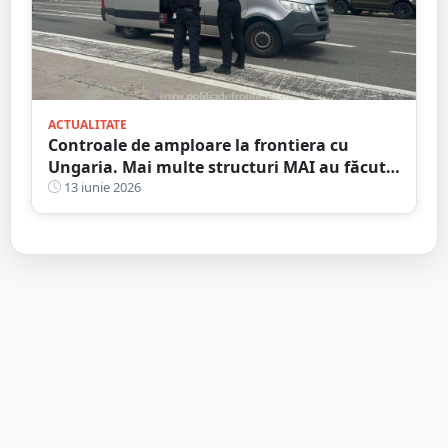
ACTUALITATE
Controale de amploare la frontiera cu
Ungaria. Mai multe structuri MAI au făcut
filtre pe toate căile de comunicație
13 iunie 2026