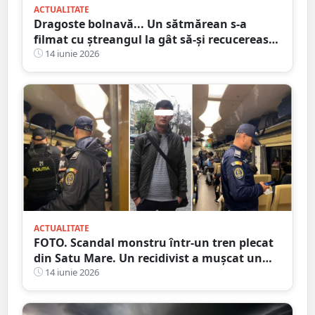
ACTUALITATE
Dragoste bolnavă... Un sătmărean s-a
filmat cu ștreangul la gât să-și recucerească
iubita. A făcut și accident
14 iunie 2026
ACTUALITATE
FOTO. Scandal monstru într-un tren plecat
din Satu Mare. Un recidivist a mușcat un
polițist de mână
14 iunie 2026