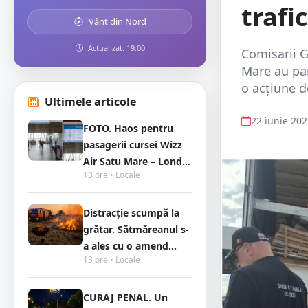
trafi
Vânt din Nord
Actualizat: 19:00
Comisarii G
Mare au par
o acțiune d
Ultimele articole
22 iunie 20
FOTO. Haos pentru
pasagerii cursei Wizz
Air Satu Mare – Lond...
13 ore • Locale
Distracție scumpă la
grătar. Sătmăreanul s-
a ales cu o amend...
13 ore • Locale
CURAJ PENAL. Un