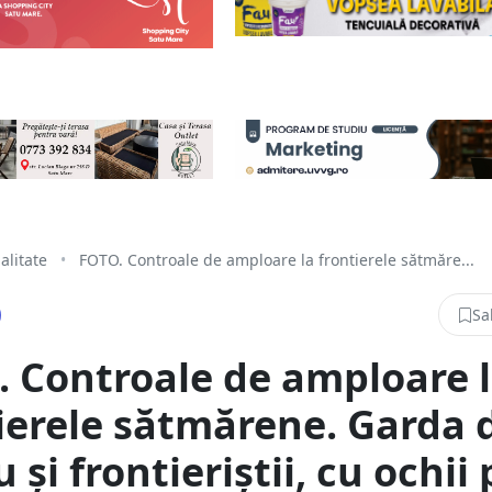
alitate
•
FOTO. Controale de amploare la frontierele sătmăre...
Sa
 Controale de amploare 
ierele sătmărene. Garda 
 și frontieriștii, cu ochii 