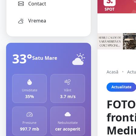
Contact
Vremea
33°
Satu Mare
Acasă
•
Actu
Actualitate
Umiditate
Vânt
35%
3.7 m/s
FOTO.
front
Presiune
Nebulozitate
Mediu
997.7 mb
cer acoperit