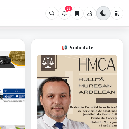
36
📢 Publicitate