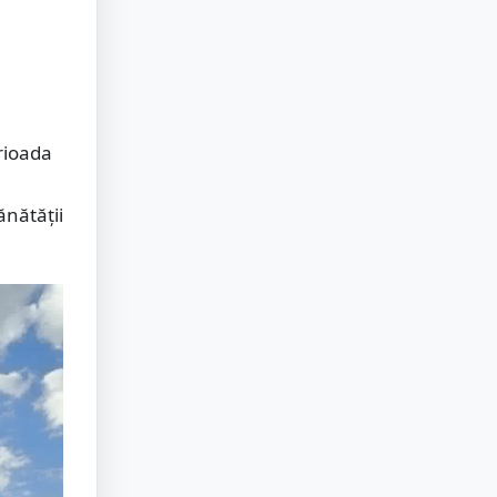
erioada
ănătății