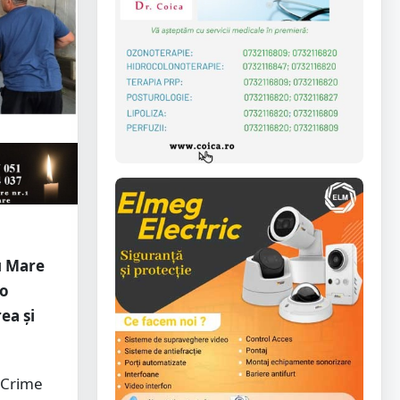
u Mare
 o
ea și
iCrime