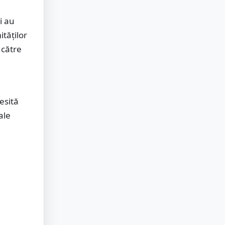
i au
tăților
 către
esită
ale