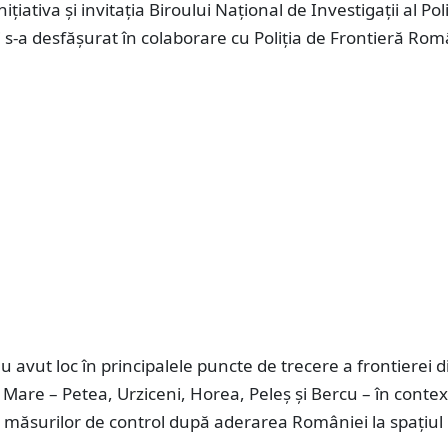
nițiativa și invitația Biroului Național de Investigații al Poli
 s-a desfășurat în colaborare cu Poliția de Frontieră Ro
au avut loc în principalele puncte de trecere a frontierei d
 Mare – Petea, Urziceni, Horea, Peleș și Bercu – în contex
ii măsurilor de control după aderarea României la spațiul