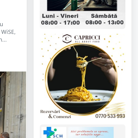
tu
 WiSE,
...