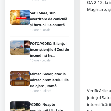
OA 2.12, la i
Maghiare, și
Satu Mare, sub
avertizare de caniculă
și furtuni. Se anunță ...
10 ore • Locale
FOTO/VIDEO. Bilanțul
inconștienților! Zeci de
incendii și he...
10 ore • Locale
Mircea Govor, atac la
adresa premierului Ilie
Bolojan: „Româ...
Verificările 
10 ore • Politică
județul Satu
intensificăr
VIDEO. Noapte
neobișnuită în Satu