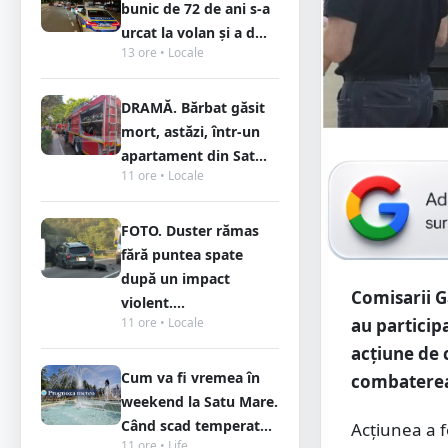
bunic de 72 de ani s-a
urcat la volan și a d...
13 ore • Locale
DRAMĂ. Bărbat găsit
mort, astăzi, într-un
apartament din Sat...
11 ore • Locale
FOTO. Duster rămas
fără puntea spate
după un impact
Comisarii G
violent....
11 ore • Locale
au particip
acțiune de 
Cum va fi vremea în
combaterea 
weekend la Satu Mare.
Când scad temperat...
Acțiunea a f
11 ore • Life