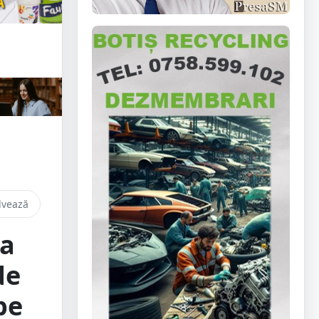
lvează
la
de
pe