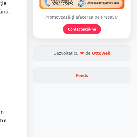
ției
mână.
Promovează-ți afacerea pe PresaSM
Contactează-ne
Dezvoltat cu
❤
de
Ottoweb
Feeds
in
tul