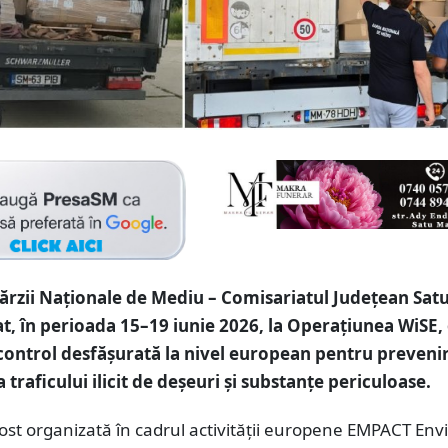
ărzii Naționale de Mediu – Comisariatul Județean Sat
at, în perioada 15–19 iunie 2026, la Operațiunea WiSE,
control desfășurată la nivel european pentru prevenir
traficului ilicit de deșeuri și substanțe periculoase.
ost organizată în cadrul activității europene EMPACT Env