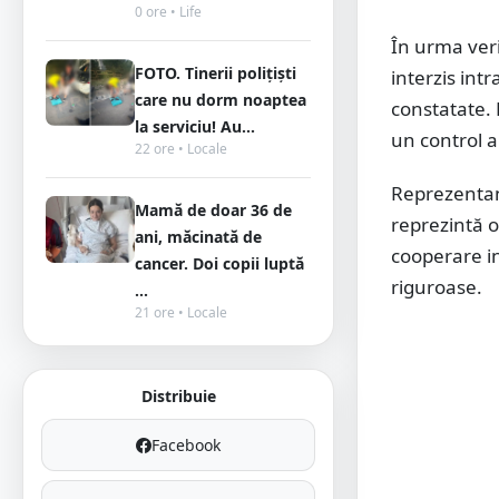
0 ore • Life
În urma veri
FOTO. Tinerii polițiști
interzis int
care nu dorm noaptea
constatate. 
la serviciu! Au...
un control a
22 ore • Locale
Reprezentanț
Mamă de doar 36 de
reprezintă o
ani, măcinată de
cooperare in
cancer. Doi copii luptă
riguroase.
...
21 ore • Locale
Distribuie
Facebook