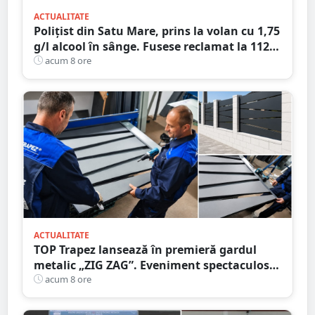
ACTUALITATE
Polițist din Satu Mare, prins la volan cu 1,75
g/l alcool în sânge. Fusese reclamat la 112
că circula pe contrasens
acum 8 ore
ACTUALITATE
TOP Trapez lansează în premieră gardul
metalic „ZIG ZAG”. Eveniment spectaculos
în Grădina Romei
acum 8 ore