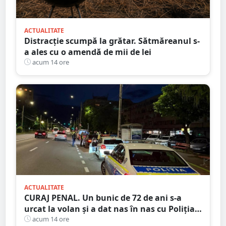
ACTUALITATE
Distracție scumpă la grătar. Sătmăreanul s-
a ales cu o amendă de mii de lei
acum 14 ore
ACTUALITATE
CURAJ PENAL. Un bunic de 72 de ani s-a
urcat la volan și a dat nas în nas cu Poliția
Satu Mare
acum 14 ore