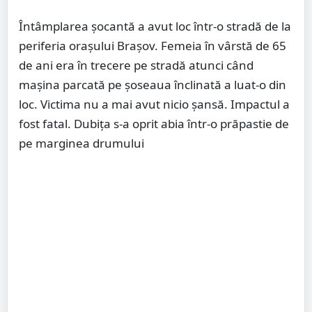
Întâmplarea şocantă a avut loc într-o stradă de la
periferia oraşului Braşov. Femeia în vârstă de 65
de ani era în trecere pe stradă atunci când
maşina parcată pe şoseaua înclinată a luat-o din
loc. Victima nu a mai avut nicio şansă. Impactul a
fost fatal. Dubiţa s-a oprit abia într-o prăpastie de
pe marginea drumului