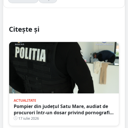
Citește și
ACTUALITATE
Pompier din județul Satu Mare, audiat de
procurori într-un dosar privind pornografia
infantilă
17 iulie 2026