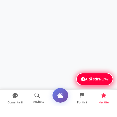
Altă știre
0/49
Anchete
Comentarii
Politică
Necitite