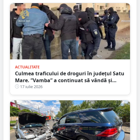
ACTUALITATE
Culmea traficului de droguri în județul Satu
Mare. ”Vamba” a continuat să vândă și
după ce a fost prins
17 iulie 2026