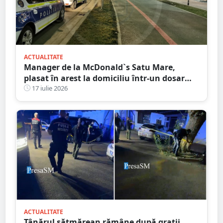
ACTUALITATE
Manager de la McDonald`s Satu Mare,
plasat în arest la domiciliu într-un dosar
DIICOT de trafic de droguri
17 iulie 2026
ACTUALITATE
Tânărul sătmărean rămâne după gratii.