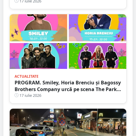
județul Satu Mare. PresaSM a reușit să
17 iulie 2026
oprească un concert încă din 2023
ACTUALITATE
PROGRAM. Smiley, Horia Brenciu și Bagossy
Brothers Company urcă pe scena The Park
Festival. Trei zile de concerte la Carei
17 iulie 2026