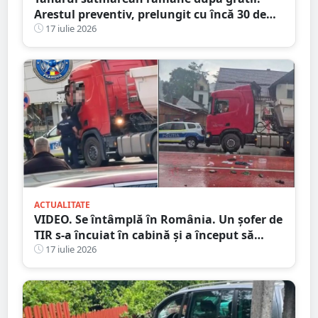
Arestul preventiv, prelungit cu încă 30 de
zile în dosarul morții de la Ștrandul Satu
17 iulie 2026
Mare
ACTUALITATE
VIDEO. Se întâmplă în România. Un șofer de
TIR s-a încuiat în cabină și a început să
arunce cu obiecte în trecători. Au intervenit
17 iulie 2026
mascații