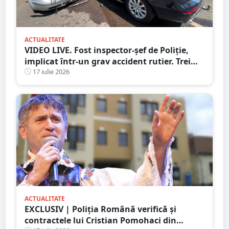
ACTUALITATE
VIDEO LIVE. Fost inspector-șef de Poliție,
implicat într-un grav accident rutier. Trei
persoane au ajuns la spital
17 iulie 2026
ACTUALITATE
EXCLUSIV | Poliția Română verifică și
contractele lui Cristian Pomohaci din