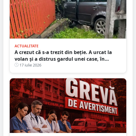
ACTUALITATE
A crezut că s-a trezit din beție. A urcat la
volan și a distrus gardul unei case, în
județul Satu Mare
17 iulie 2026