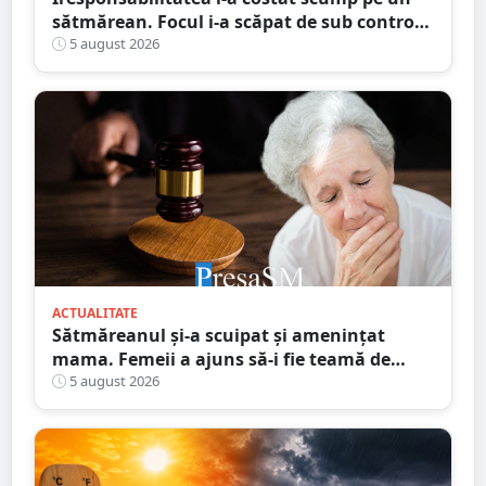
sătmărean. Focul i-a scăpat de sub control.
La un pas să producă pagube majore
5 august 2026
ACTUALITATE
Sătmăreanul și-a scuipat și amenințat
mama. Femeii a ajuns să-i fie teamă de
propriul fiu. Ce au decis magistrații
5 august 2026