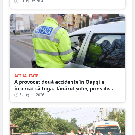
start peste 120 de participanți și șahiști din
5 august 2026
șase țări.
ACTUALITATE
A provocat două accidente în Oaș și a
încercat să fugă. Tânărul șofer, prins de
polițiștii sătmăreni. Încălcări grave ale
5 august 2026
Codului Rutier