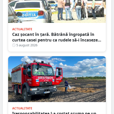
ACTUALITATE
Caz șocant în țară. Bătrână îngropată în
curtea casei pentru ca rudele să-i încaseze
pensia
5 august 2026
ACTUALITATE
Iresponsabilitatea l-a costat scump pe un