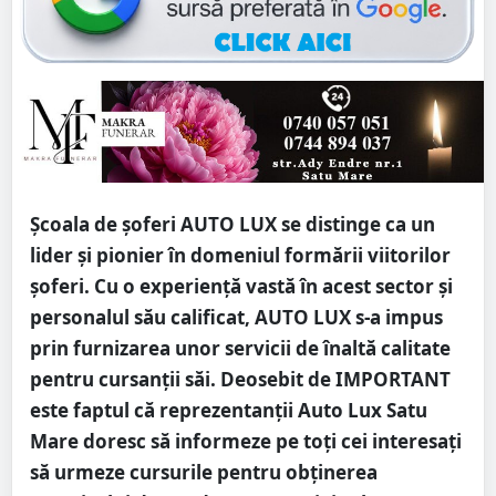
Școala de șoferi AUTO LUX se distinge ca un
lider și pionier în domeniul formării viitorilor
șoferi. Cu o experiență vastă în acest sector și
personalul său calificat, AUTO LUX s-a impus
prin furnizarea unor servicii de înaltă calitate
pentru cursanții săi. Deosebit de IMPORTANT
este faptul că reprezentanții Auto Lux Satu
Mare doresc să informeze pe toți cei interesați
să urmeze cursurile pentru obținerea