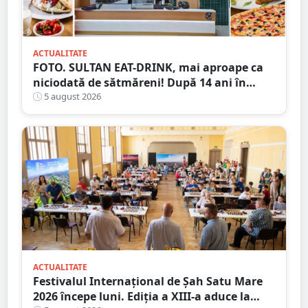
ACTUALITATE
FOTO. SULTAN EAT-DRINK, mai aproape ca
niciodată de sătmăreni! După 14 ani în
Micro 17, și-a deschis porțile în Shopping
5 august 2026
City Satu Mare
ACTUALITATE
Festivalul Internațional de Șah Satu Mare
2026 începe luni. Ediția a XIII-a aduce la