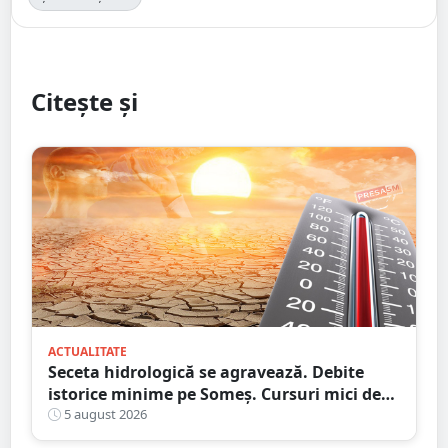
Citește și
ACTUALITATE
Seceta hidrologică se agravează. Debite
istorice minime pe Someș. Cursuri mici de
ape au secat
5 august 2026