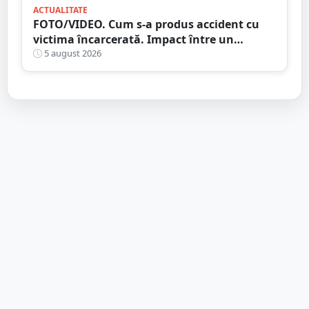
ACTUALITATE
FOTO/VIDEO. Cum s-a produs accident cu
victima încarcerată. Impact între un
camion și o mașină, pe DN19
5 august 2026