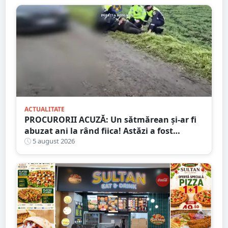
ACTUALITATE
PROCURORII ACUZĂ: Un sătmărean și-ar fi
abuzat ani la rând fiica! Astăzi a fost
arestat!
5 august 2026