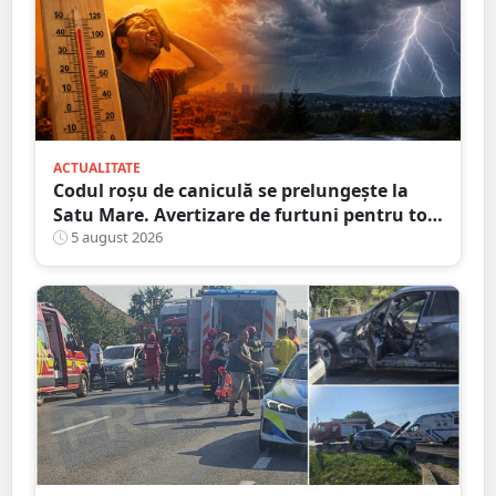
ACTUALITATE
Codul roșu de caniculă se prelungește la
Satu Mare. Avertizare de furtuni pentru tot
județul
5 august 2026