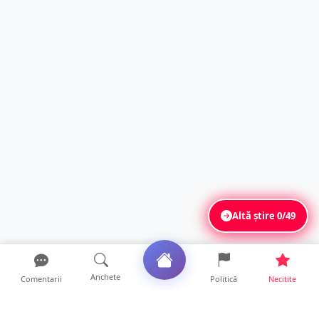
Altă știre
0/49
Anchete
Comentarii
Politică
Necitite