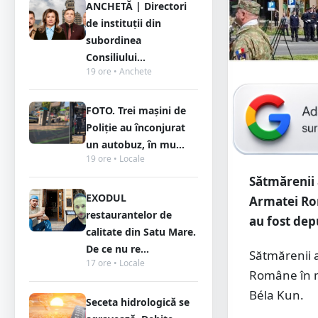
ANCHETĂ | Directori
de instituții din
subordinea
Consiliului...
19 ore • Anchete
FOTO. Trei mașini de
Poliție au înconjurat
un autobuz, în mu...
19 ore • Locale
Sătmărenii 
EXODUL
Armatei Rom
restaurantelor de
au fost dep
calitate din Satu Mare.
De ce nu re...
Sătmărenii a
17 ore • Locale
Române în mu
Béla Kun.
Seceta hidrologică se