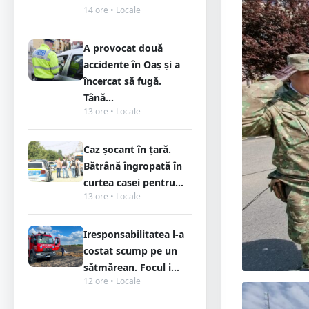
14 ore • Locale
A provocat două
accidente în Oaș și a
încercat să fugă.
Tână...
13 ore • Locale
Caz șocant în țară.
Bătrână îngropată în
curtea casei pentru...
13 ore • Locale
Iresponsabilitatea l-a
costat scump pe un
sătmărean. Focul i...
12 ore • Locale