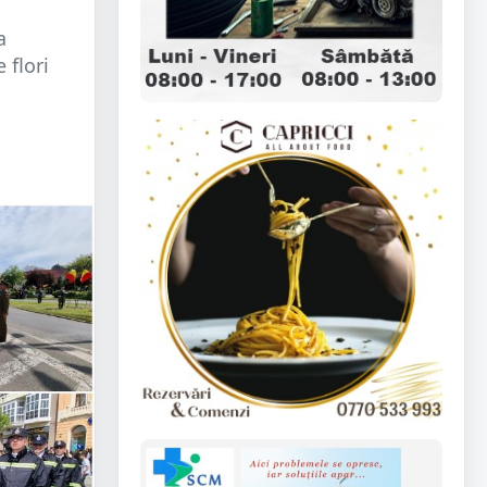
a
 flori