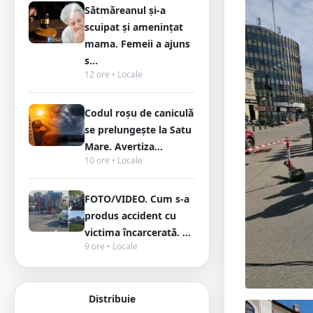
Sătmăreanul și-a
scuipat și amenințat
mama. Femeii a ajuns
s...
12 ore • Locale
Codul roșu de caniculă
se prelungește la Satu
Mare. Avertiza...
10 ore • Locale
FOTO/VIDEO. Cum s-a
produs accident cu
victima încarcerată. ...
9 ore • Locale
Distribuie