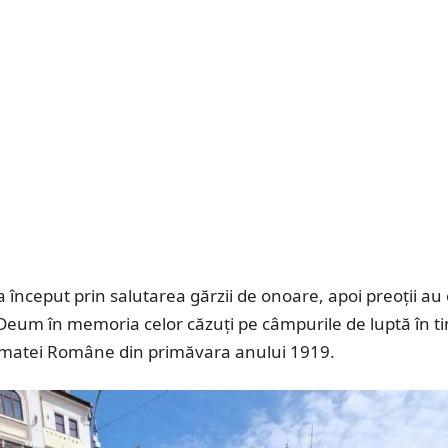
început prin salutarea gărzii de onoare, apoi preoții au o
Deum în memoria celor căzuți pe câmpurile de luptă în t
rmatei Române din primăvara anului 1919.