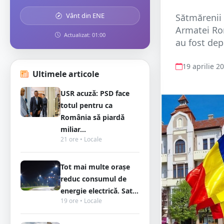
Vânt din ENE
Sătmărenii 
Armatei Rom
Actualizat: 01:00
au fost dep
19 aprilie 2
Ultimele articole
USR acuză: PSD face
totul pentru ca
România să piardă
miliar...
21 ore • Locale
Tot mai multe orașe
reduc consumul de
energie electrică. Sat...
19 ore • Locale