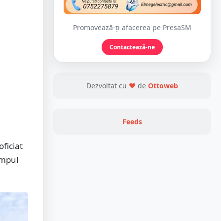
Promovează-ți afacerea pe PresaSM
Contactează-ne
Dezvoltat cu
❤
de
Ottoweb
Feeds
ficiat
impul