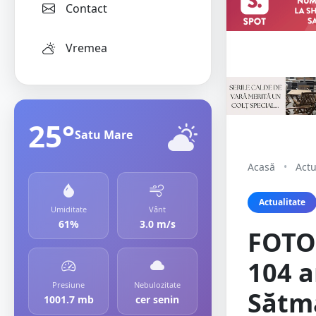
Contact
Vremea
25°
Satu Mare
Acasă
•
Actu
Actualitate
Umiditate
Vânt
61%
3.0 m/s
FOTO.
104 a
Presiune
Nebulozitate
Sătm
1001.7 mb
cer senin