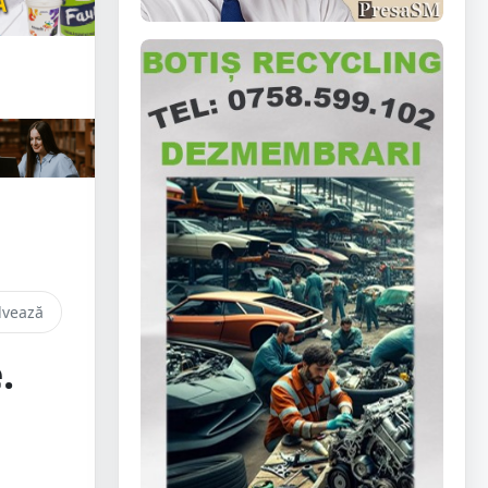
lvează
.