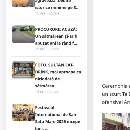
agravează. Debite
istorice minime pe S...
15 ore • Locale
PROCURORII ACUZĂ:
Un sătmărean și-ar fi
abuzat ani la rând f...
15 ore • Locale
FOTO. SULTAN EAT-
DRINK, mai aproape ca
niciodată de
Ceremonia a 
sătmăren...
14 ore • Locale
un scurt Te 
ofensivei A
Festivalul
Internațional de Șah
Satu Mare 2026 începe
luni. ...