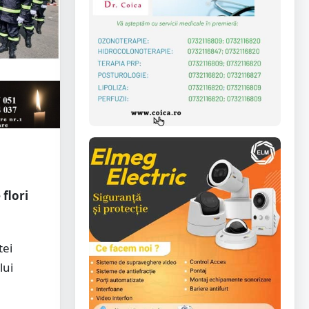
flori
tei
lui