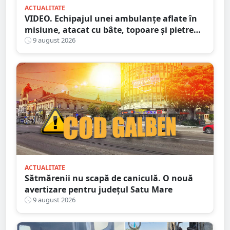
ACTUALITATE
VIDEO. Echipajul unei ambulanțe aflate în
misiune, atacat cu bâte, topoare și pietre
într-un județ din țară. Totul din cauza
9 august 2026
zvonurilor de pe Tik Tok
ACTUALITATE
Sătmărenii nu scapă de caniculă. O nouă
avertizare pentru județul Satu Mare
9 august 2026