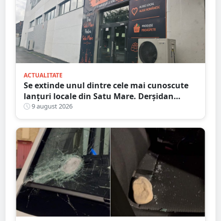
ACTUALITATE
Se extinde unul dintre cele mai cunoscute
lanțuri locale din Satu Mare. Derșidan
pregătește o investiție importantă
9 august 2026