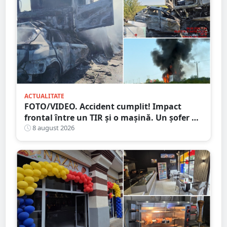
ACTUALITATE
FOTO/VIDEO. Accident cumplit! Impact
frontal între un TIR și o mașină. Un șofer a
murit carbonizat
8 august 2026