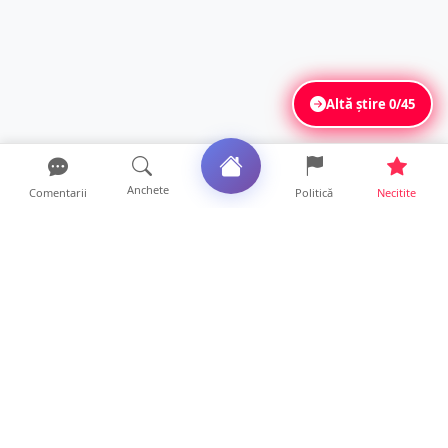
Altă știre
0/45
Anchete
Comentarii
Politică
Necitite
Ultimele articole
FOTO. Imagini dramatice. Pești sufocați pe
lacul Călinești. ...
14 ore • Locale
Peste 230 de locuri de muncă disponibile în
Satu Mare. Alte ...
14 ore • Life