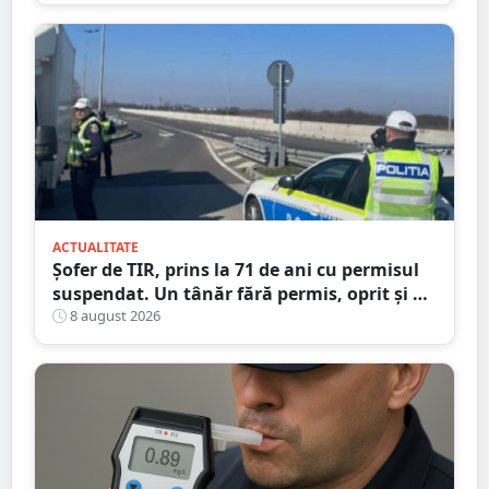
Satu Mare
ACTUALITATE
Șofer de TIR, prins la 71 de ani cu permisul
suspendat. Un tânăr fără permis, oprit și el
la Petea
8 august 2026