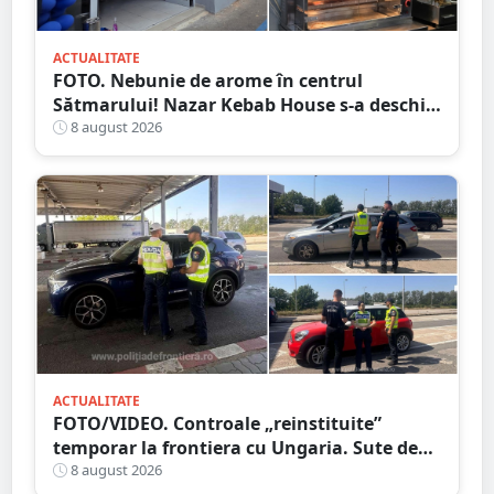
ACTUALITATE
FOTO. Nebunie de arome în centrul
Sătmarului! Nazar Kebab House s-a deschis
cu șaorma la 20 de lei, azi și mâine
8 august 2026
ACTUALITATE
FOTO/VIDEO. Controale „reinstituite”
temporar la frontiera cu Ungaria. Sute de
persoane și mașini, verificate în județul
8 august 2026