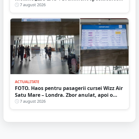
în Grădina Romei
7 august 2026
ACTUALITATE
FOTO. Haos pentru pasagerii cursei Wizz Air
Satu Mare – Londra. Zbor anulat, apoi o
nouă întârziere. Fără explicații clare
7 august 2026