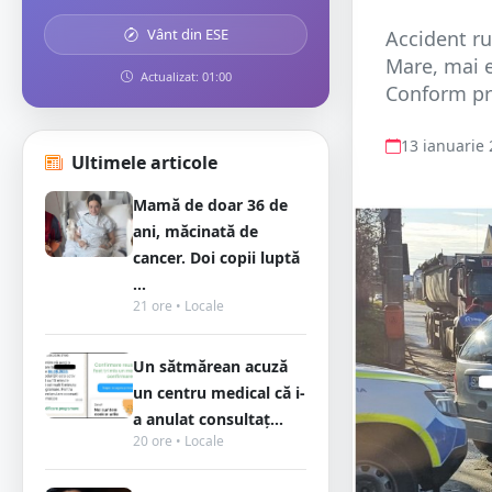
Vânt din ESE
Accident ru
Mare, mai e
Actualizat: 01:00
Conform pri
13 ianuarie
Ultimele articole
Mamă de doar 36 de
ani, măcinată de
cancer. Doi copii luptă
...
21 ore • Locale
Un sătmărean acuză
un centru medical că i-
a anulat consultaț...
20 ore • Locale