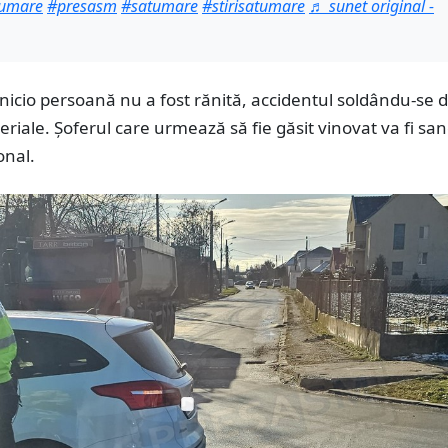
tumare
#presasm
#satumare
#stirisatumare
♬ sunet original -
, nicio persoană nu a fost rănită, accidentul soldându-se 
iale. Șoferul care urmează să fie găsit vinovat va fi san
onal.