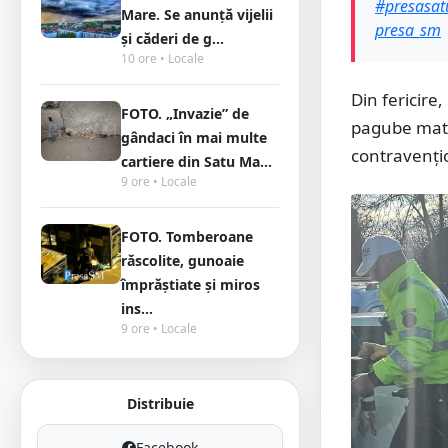
#presasa
Mare. Se anunță vijelii
presa_sm
și căderi de g...
10 ore • Locale
Din fericire
FOTO. „Invazie” de
pagube mater
gândaci în mai multe
contravenți
cartiere din Satu Ma...
9 ore • Locale
FOTO. Tomberoane
răscolite, gunoaie
împrăștiate și miros
ins...
9 ore • Locale
Distribuie
Facebook