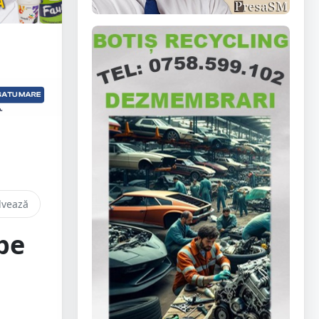
lvează
pe