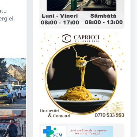
atu
rgiei.