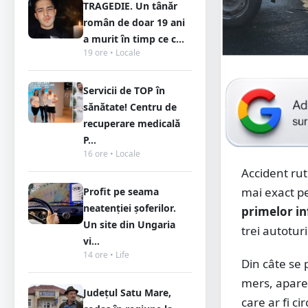
TRAGEDIE. Un tânăr
român de doar 19 ani
a murit în timp ce c...
19 ore • Locale
Servicii de TOP în
sănătate! Centru de
recuperare medicală
P...
16 ore • Locale
Accident rut
mai exact pe
Profit pe seama
neatenției șoferilor.
primelor in
Un site din Ungaria
trei autotur
vi...
14 ore • Life
Din câte se 
mers, aparen
Județul Satu Mare,
care ar fi c