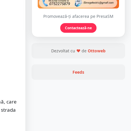
Promovează-ți afacerea pe PresaSM
Contactează-ne
Dezvoltat cu
❤
de
Ottoweb
Feeds
nă, care
, strada