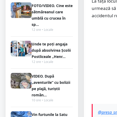
La fața locu
FOTO/VIDEO. Cine este
urmează să s
sătmăreanul care
accidentul ru
umblă cu crucea în
sp...
12 ore • Locale
Unde te poți angaja
după absolvirea Școlii
Postliceale „Henr...
12 ore • Locale
VIDEO. După
„aventurile” cu bolizii
pe plajă, turiștii
român...
10 ore • Locale
@presa_s
Vin furtunile la Satu