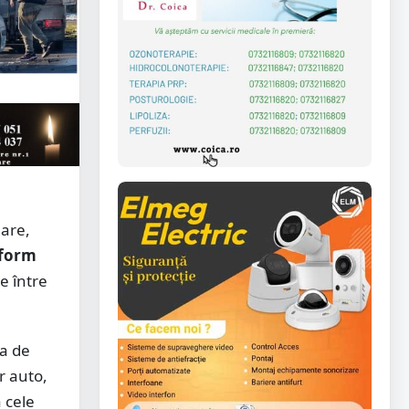
Mare,
form
e între
ia de
r auto,
a cele