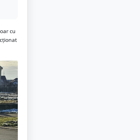
doar cu
cționat