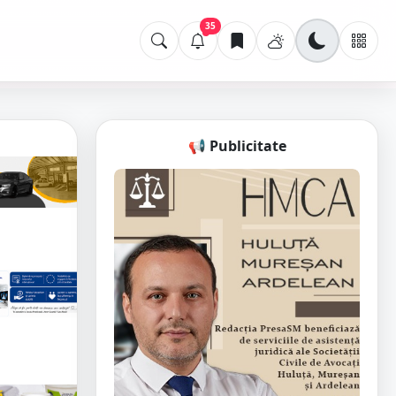
35
📢 Publicitate