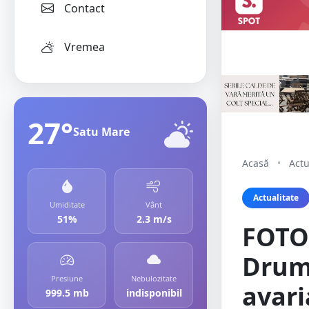
Contact
Vremea
27°
Satu Mare
Acasă
•
Actu
Actualitate
Umiditate
Vânt
51%
2.3 m/s
FOTO/
Drumu
Presiune
Nebulozitate
avari
999.5 mb
indisponibil