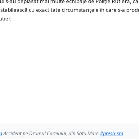
lui s-au deplasat mai multe echipaje de Poliție Rutieră, ca
tabilească cu exactitate circumstanțele în care s-a prod
tier.
m
Accident pe Drumul Careiului, din Satu Mare
#presa-sm