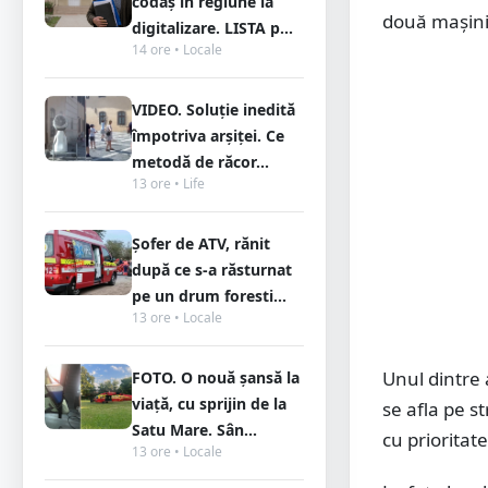
codaș în regiune la
două mașini
digitalizare. LISTA p...
14 ore • Locale
VIDEO. Soluție inedită
împotriva arșiței. Ce
metodă de răcor...
13 ore • Life
Șofer de ATV, rănit
după ce s-a răsturnat
pe un drum foresti...
13 ore • Locale
Unul dintre 
FOTO. O nouă șansă la
viață, cu sprijin de la
se afla pe s
Satu Mare. Sân...
cu prioritate
13 ore • Locale