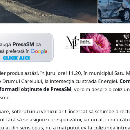
ier produs astăzi, în jurul orei 11.20, în municipiul Satu 
 Drumul Careiului, la intersecția cu strada Energiei.
Con
formații obținute de PresaSM
, vorbim despre o coliziun
isme.
pare, șoferul unui vehicul ar fi încercat să schimbe direcț
t fără să se asigure corespunzător, iar un alt conducăto
irculat din sens opus, nu a mai putut evita colizunea între