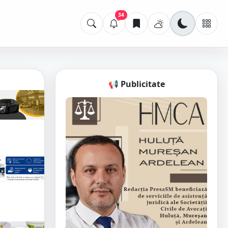
34
📢 Publicitate