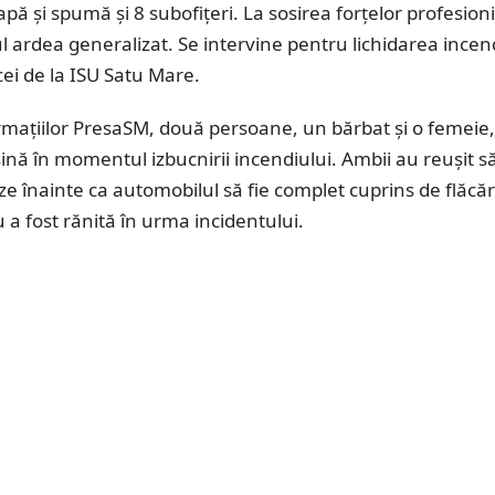
apă și spumă și 8 subofițeri. La sosirea forțelor profesioni
 ardea generalizat. Se intervine pentru lichidarea incend
cei de la ISU Satu Mare.
ormațiilor PresaSM, două persoane, un bărbat și o femeie,
ină în momentul izbucnirii incendiului. Ambii au reușit s
 înainte ca automobilul să fie complet cuprins de flăcări
a fost rănită în urma incidentului.