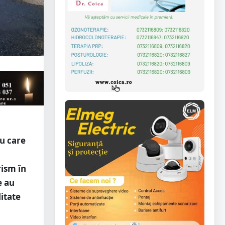
u care
rism în
e au
litate