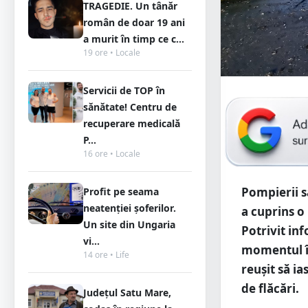
TRAGEDIE. Un tânăr
român de doar 19 ani
a murit în timp ce c...
19 ore • Locale
Servicii de TOP în
sănătate! Centru de
recuperare medicală
P...
16 ore • Locale
Pompierii s
Profit pe seama
neatenției șoferilor.
a cuprins o
Un site din Ungaria
Potrivit in
vi...
momentul în
14 ore • Life
reușit să ia
de flăcări.
Județul Satu Mare,