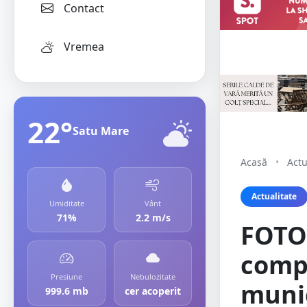
Contact
Vremea
22°
Satu Mare
Acasă
•
Actu
Actualitate
Umiditate
Vânt
71%
2.2 m/s
FOTO
compl
Presiune
Nebulozitate
munic
999.6 mb
cer acoperit