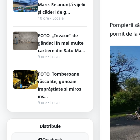
Mare. Se anunță vijelii
și căderi de g...
10 ore • Locale
Pompierii să
pornit de l
FOTO. „Invazie” de
gândaci în mai multe
cartiere din Satu Ma...
9 ore • Locale
FOTO. Tomberoane
răscolite, gunoaie
împrăștiate și miros
ins...
9 ore • Locale
Distribuie
Facebook