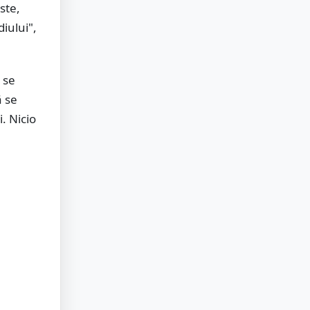
ste,
iului",
 se
ă se
. Nicio