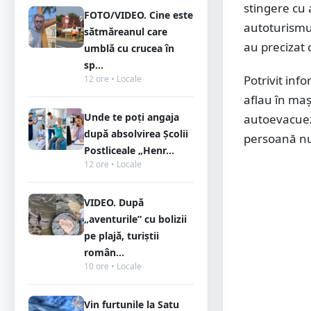
stingere cu 
FOTO/VIDEO. Cine este
autoturismul
sătmăreanul care
au precizat 
umblă cu crucea în
sp...
Potrivit inf
12 ore • Locale
aflau în maș
Unde te poți angaja
autoevacueze
după absolvirea Școlii
persoană nu 
Postliceale „Henr...
12 ore • Locale
VIDEO. După
„aventurile” cu bolizii
pe plajă, turiștii
român...
10 ore • Locale
Vin furtunile la Satu