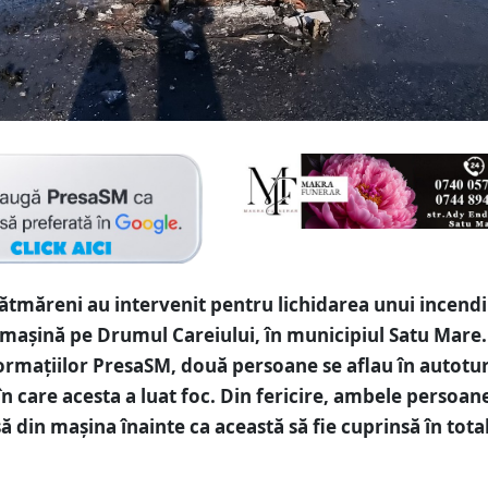
ătmăreni au intervenit pentru lichidarea unui incendi
 mașină pe Drumul Careiului, în municipiul Satu Mare.
formațiilor PresaSM, două persoane se aflau în autotu
 care acesta a luat foc. Din fericire, ambele persoan
să din mașina înainte ca această să fie cuprinsă în tota