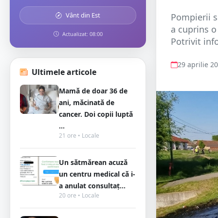
Vânt din Est
Pompierii s
a cuprins o
Actualizat: 08:00
Potrivit in
29 aprilie 2
Ultimele articole
Mamă de doar 36 de
ani, măcinată de
cancer. Doi copii luptă
...
21 ore • Locale
Un sătmărean acuză
un centru medical că i-
a anulat consultaț...
20 ore • Locale