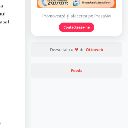
 a
mul
Promovează-ți afacerea pe PresaSM
lasat
Contactează-ne
Dezvoltat cu
❤
de
Ottoweb
Feeds
e