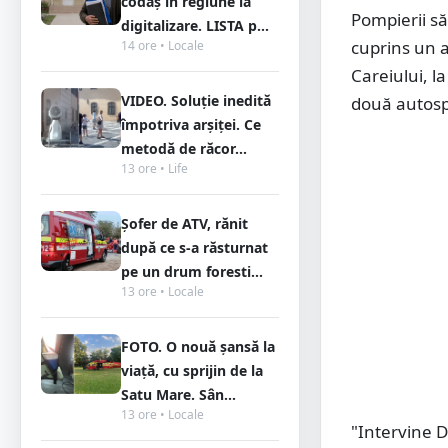
codaș în regiune la
Pompierii să
digitalizare. LISTA p...
cuprins un a
14 ore • Locale
Careiului, l
VIDEO. Soluție inedită
două autosp
împotriva arșiței. Ce
metodă de răcor...
13 ore • Life
Șofer de ATV, rănit
după ce s-a răsturnat
pe un drum foresti...
13 ore • Locale
FOTO. O nouă șansă la
viață, cu sprijin de la
Satu Mare. Sân...
13 ore • Locale
"Intervine 