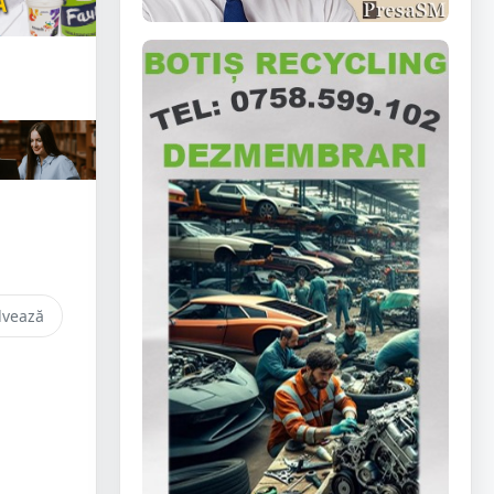
lvează