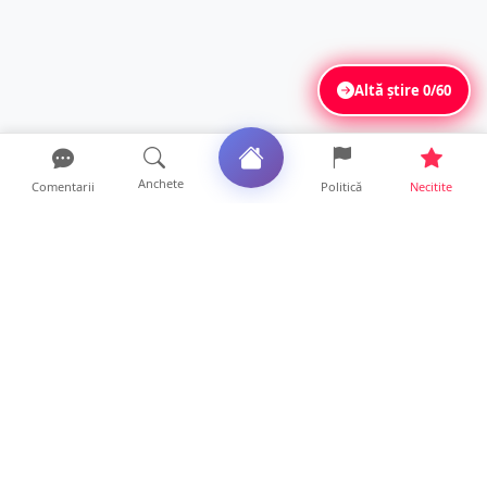
Altă știre
0/60
Anchete
Comentarii
Politică
Necitite
Ultimele articole
ANCHETĂ. Acuzații explozive la DGASPC
Satu Mare! Salarii uri...
18 ore • Anchete
FOTO/VIDEO. Accident cumplit! Impact
frontal între un TIR și...
16 ore • Locale