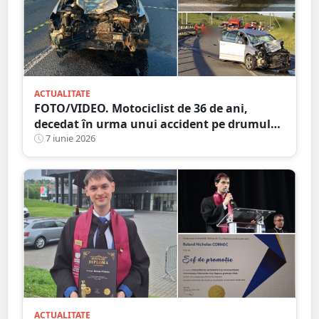
ACTUALITATE
FOTO/VIDEO. Motociclist de 36 de ani,
decedat în urma unui accident pe drumul
Satu Mare - Cluj
7 iunie 2026
ACTUALITATE