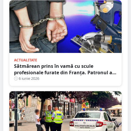
ACTUALITATE
Sătmărean prins în vamă cu scule
profesionale furate din Franța. Patronul a
dat alarma după ce oamenii au dispărut de
6 iunie 2026
la muncă