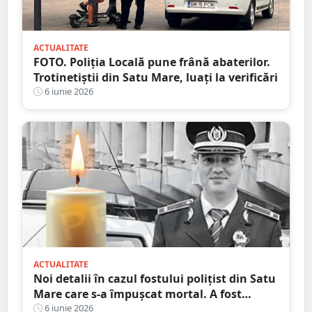
ACTUALITATE
FOTO. Poliția Locală pune frână abaterilor.
Trotinetiștii din Satu Mare, luați la verificări
6 iunie 2026
ACTUALITATE
Noi detalii în cazul fostului polițist din Satu
Mare care s-a împușcat mortal. A fost
declarat apt limitat
6 iunie 2026