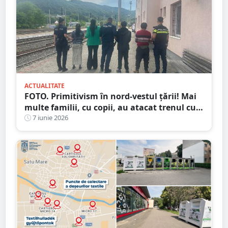
ACTUALITATE
FOTO. Primitivism în nord-vestul țării! Mai
multe familii, cu copii, au atacat trenul cu
pietre. Au agresat personalul CFR
7 iunie 2026