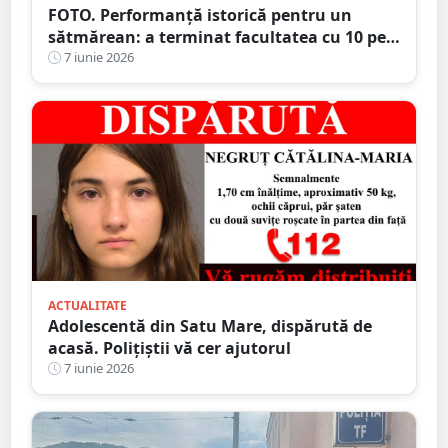
FOTO. Performanță istorică pentru un
sătmărean: a terminat facultatea cu 10 pe
linie și a devenit șef de promoție. Fratele
7 iunie 2026
său geamăn, în top 3 absolvenți
ACTUALITATE
Adolescentă din Satu Mare, dispărută de
acasă. Polițiștii vă cer ajutorul
7 iunie 2026