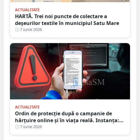
ACTUALITATE
HARTĂ. Trei noi puncte de colectare a
deșeurilor textile în municipiul Satu Mare
7 iunie 2026
ACTUALITATE
Ordin de protecție după o campanie de
hărțuire online și în viața reală. Instanța:
„Teroare permanentă” asupra unei femei
7 iunie 2026
din Satu Mare