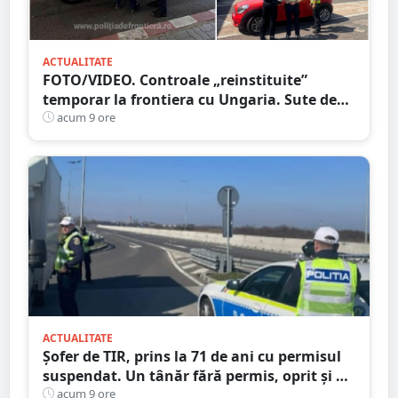
ACTUALITATE
FOTO/VIDEO. Controale „reinstituite”
temporar la frontiera cu Ungaria. Sute de
persoane și mașini, verificate în județul
acum 9 ore
Satu Mare
ACTUALITATE
Șofer de TIR, prins la 71 de ani cu permisul
suspendat. Un tânăr fără permis, oprit și el
la Petea
acum 9 ore