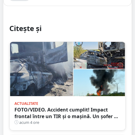
Citește și
ACTUALITATE
FOTO/VIDEO. Accident cumplit! Impact
frontal între un TIR și o mașină. Un șofer a
murit carbonizat
acum 4 ore