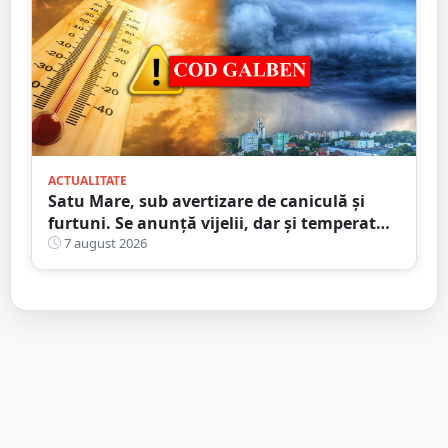
ACTUALITATE
Satu Mare, sub avertizare de caniculă și
furtuni. Se anunță vijelii, dar și temperaturi
ridicate. Avertizarea ANM
7 august 2026