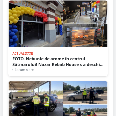
ACTUALITATE
FOTO. Nebunie de arome în centrul
Sătmarului! Nazar Kebab House s-a deschis
cu șaorma la 20 de lei
acum 4 ore