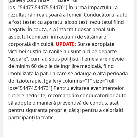
ids="54477,54475,54476"] În urma impactului, a
rezultat rănirea ușoară a femeii. Conducătorul auto
a fost testat cu aparatul alcooltest, rezultatul fiind
negativ. În cauză, s-a întocmit dosar penal sub
aspectul comiterii infracțiunii de vătămare
corporală din culpă.
UPDATE:
Surse apropiate
victimei susțin că rănile nu sunt nici pe departe
”ușoare”, cum au spus polițiștii. Femeia are nevoie
de minim 60 de zile de îngrijire medicală, fiind
imobilizată la pat. La care se adaugă o altă perioadă
de fizioterapie. [gallery columns="1" size="full"
ids="54474,54473"] Pentru evitarea evenimentelor
rutiere nedorite, recomandăm conducătorilor auto
să adopte o manieră preventivă de condus, atât
pentru siguranţa proprie, cât şi pentru a celorlalţi
participanţi la trafic.