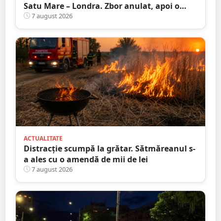
Satu Mare – Londra. Zbor anulat, apoi o
nouă întârziere. Fără explicații clare
7 august 2026
ACTUALITATE
Distracție scumpă la grătar. Sătmăreanul s-
a ales cu o amendă de mii de lei
7 august 2026