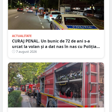
ACTUALITATE
CURAJ PENAL. Un bunic de 72 de ani s-a
urcat la volan și a dat nas în nas cu Poliția
Satu Mare
7 august 2026