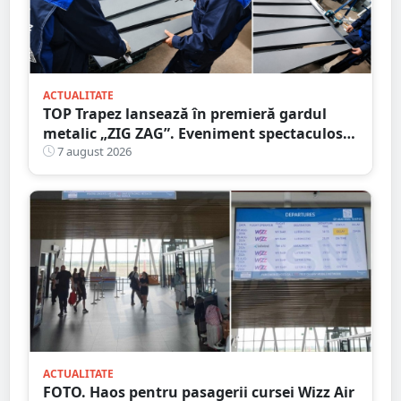
ACTUALITATE
TOP Trapez lansează în premieră gardul
metalic „ZIG ZAG”. Eveniment spectaculos
în Grădina Romei
7 august 2026
ACTUALITATE
FOTO. Haos pentru pasagerii cursei Wizz Air