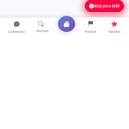
Altă știre
0/59
Anchete
Comentarii
Politică
Necitite
Ultimele articole
ANCHETĂ. Acuzații explozive la DGASPC
Satu Mare! Salarii uri...
18 ore • Anchete
FOTO/VIDEO. Accident cumplit! Impact
frontal între un TIR și...
16 ore • Locale
FOTO. Nebunie de arome în centrul
Sătmarului! Nazar Kebab Ho...