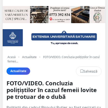
Acasă
•
Actualitate
•
FOTO/VIDEO. Concluzia polițiștilor în cazul
femeii...
Salvează
Actualitate
FOTO/VIDEO. Concluzia
polițiștilor în cazul femeii lovite
pe trotuar de o dubă
Polițiștii din cadrul Biroului Rutier au fost sesizați cu