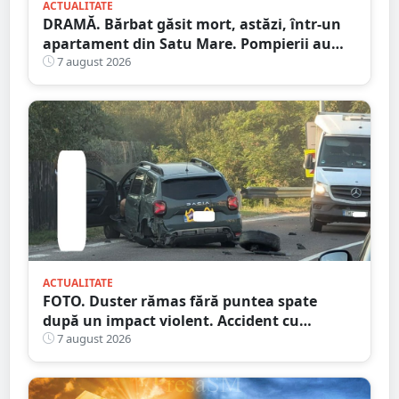
ACTUALITATE
DRAMĂ. Bărbat găsit mort, astăzi, într-un
apartament din Satu Mare. Pompierii au
spart ușa
7 august 2026
ACTUALITATE
FOTO. Duster rămas fără puntea spate
după un impact violent. Accident cu
implicarea unei mașini din Satu Mare
7 august 2026