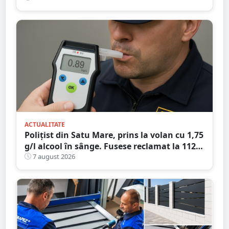
ACTUALITATE
Polițist din Satu Mare, prins la volan cu 1,75
g/l alcool în sânge. Fusese reclamat la 112
că circula pe contrasens
7 august 2026