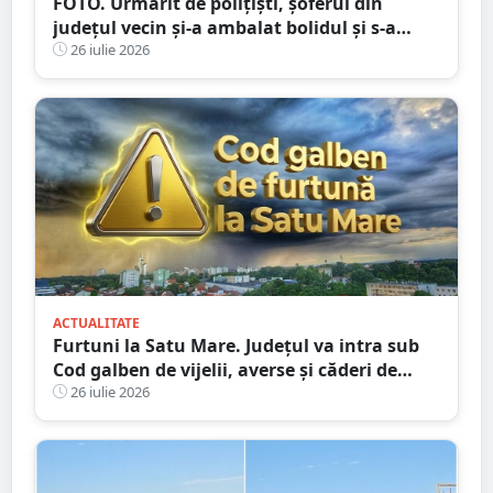
FOTO. Urmărit de polițiști, șoferul din
județul vecin și-a ambalat bolidul și s-a
oprit într-un cap de pod. Apoi a luat-o la
26 iulie 2026
fugă
ACTUALITATE
Furtuni la Satu Mare. Județul va intra sub
Cod galben de vijelii, averse și căderi de
grindină
26 iulie 2026