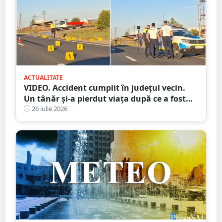
ACTUALITATE
VIDEO. Accident cumplit în județul vecin.
Un tânăr și-a pierdut viața după ce a fost
lovit de camion
26 iulie 2026