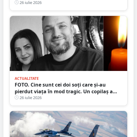
numere străine. Eternele parlamentări în
26 iulie 2026
mijlocul intersecției
ACTUALITATE
FOTO. Cine sunt cei doi soți care și-au
pierdut viața în mod tragic. Un copilaș a
rămas orfan. Au căzut de pe motocicletă, în
26 iulie 2026
județul vecin