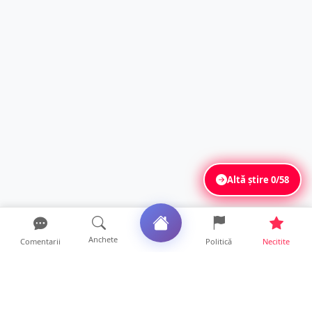
Altă știre
0/58
Anchete
Comentarii
Politică
Necitite
Ultimele articole