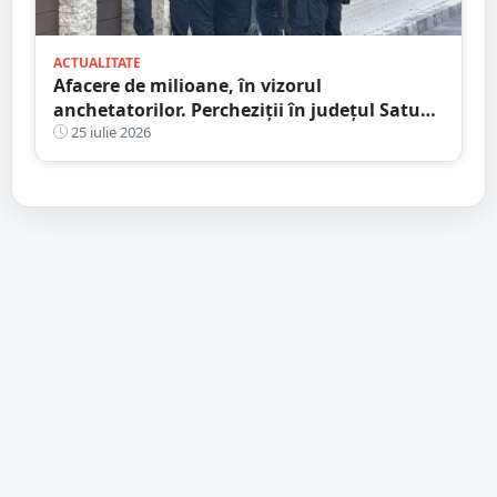
ACTUALITATE
Afacere de milioane, în vizorul
anchetatorilor. Percheziții în județul Satu
Mare, mai multe rețineri
25 iulie 2026