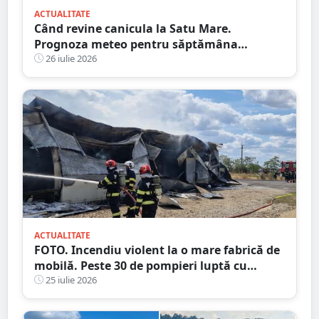
ACTUALITATE
Când revine canicula la Satu Mare.
Prognoza meteo pentru săptămâna
următoare
26 iulie 2026
ACTUALITATE
FOTO. Incendiu violent la o mare fabrică de
mobilă. Peste 30 de pompieri luptă cu
flăcările, județul vecin
25 iulie 2026