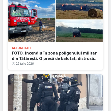
ACTUALITATE
FOTO. Incendiu în zona poligonului militar
din Tătărești. O presă de balotat, distrusă
complet! Flăcările s-au extins
25 iulie 2026