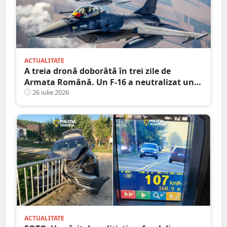
ACTUALITATE
A treia dronă doborâtă în trei zile de
Armata Română. Un F-16 a neutralizat un
aparat fără pilot deasupra Mării Negre
26 iulie 2026
ACTUALITATE