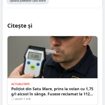
Spitalul Județean Satu Mare
Citește și
ACTUALITATE
Polițist din Satu Mare, prins la volan cu 1,75
g/l alcool în sânge. Fusese reclamat la 112
că circula pe contrasens
acum 1 oră