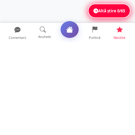
Altă știre
0/65
Anchete
Comentarii
Politică
Necitite
Ultimele articole
Polițist din Satu Mare, prins la volan cu 1,75
g/l alcool în...
19 ore • Locale
TOP Trapez lansează în premieră gardul
metalic „ZIG ZAG”. Ev...
19 ore • Locale
FOTO. Haos pentru pasagerii cursei Wizz Air