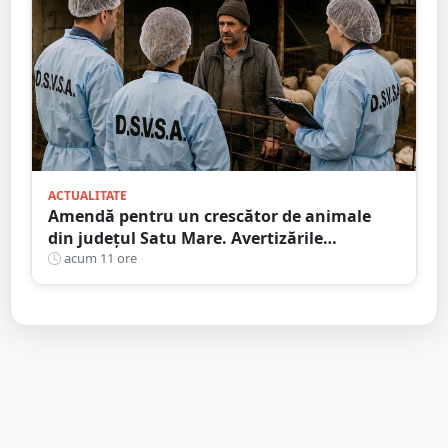
ACTUALITATE
Amendă pentru un crescător de animale
din județul Satu Mare. Avertizările
transmise de DSVSA
acum 11 ore