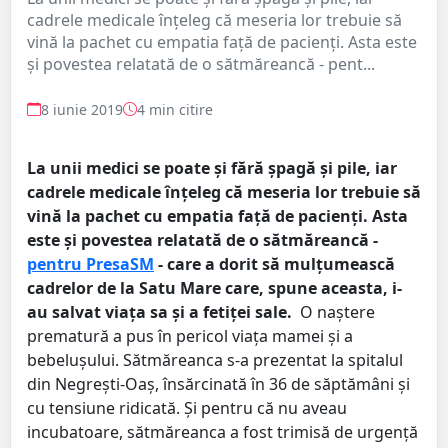
cadrele medicale înțeleg că meseria lor trebuie să
vină la pachet cu empatia față de pacienți. Asta este
și povestea relatată de o sătmăreancă - pent...
8 iunie 2019
4 min citire
La unii medici se poate și fără șpagă și pile, iar
cadrele medicale înțeleg că meseria lor trebuie să
vină la pachet cu empatia față de pacienți. Asta
este și povestea relatată de o sătmăreancă -
pentru PresaSM
- care a dorit să mulțumească
cadrelor de la Satu Mare care, spune aceasta, i-
au salvat viața sa și a fetiței sale.
O naștere
prematură a pus în pericol viața mamei și a
bebelușului. Sătmăreanca s-a prezentat la spitalul
din Negrești-Oaș, însărcinată în 36 de săptămâni și
cu tensiune ridicată. Și pentru că nu aveau
incubatoare, sătmăreanca a fost trimisă de urgență