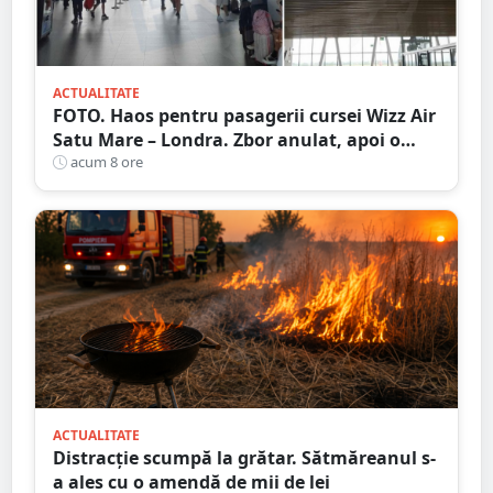
ACTUALITATE
FOTO. Haos pentru pasagerii cursei Wizz Air
Satu Mare – Londra. Zbor anulat, apoi o
nouă întârziere. Fără explicații clare
acum 8 ore
ACTUALITATE
Distracție scumpă la grătar. Sătmăreanul s-
a ales cu o amendă de mii de lei