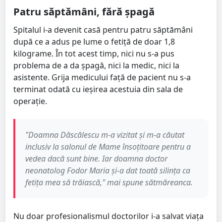
Patru săptămâni, fără șpagă
Spitalul i-a devenit casă pentru patru săptămâni
după ce a adus pe lume o fetiță de doar 1,8
kilograme. În tot acest timp, nici nu s-a pus
problema de a da șpagă, nici la medic, nici la
asistente. Grija medicului față de pacient nu s-a
terminat odată cu ieșirea acestuia din sala de
operație.
"Doamna Dăscălescu m-a vizitat și m-a căutat
inclusiv la salonul de Mame însoțitoare pentru a
vedea dacă sunt bine. Iar doamna doctor
neonatolog Fodor Maria și-a dat toată silința ca
fetița mea să trăiască," mai spune sătmăreanca.
Nu doar profesionalismul doctorilor i-a salvat viața