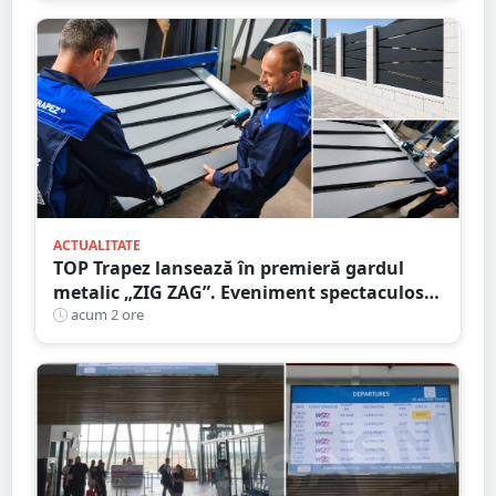
ACTUALITATE
TOP Trapez lansează în premieră gardul
metalic „ZIG ZAG”. Eveniment spectaculos
în Grădina Romei
acum 2 ore