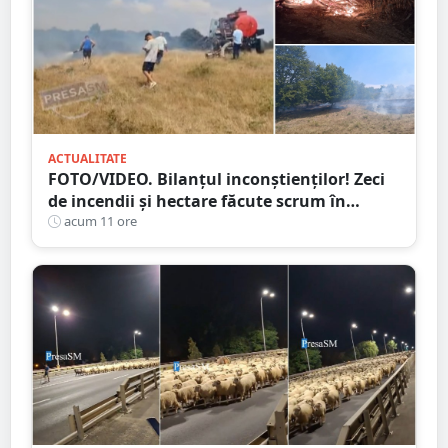
ACTUALITATE
FOTO/VIDEO. Bilanțul inconștienților! Zeci
de incendii și hectare făcute scrum în
județul Satu Mare
acum 11 ore