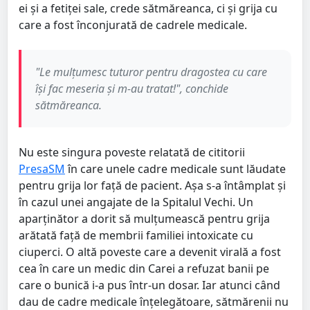
ei și a fetiței sale, crede sătmăreanca, ci și grija cu
care a fost înconjurată de cadrele medicale.
"Le mulțumesc tuturor pentru dragostea cu care
își fac meseria și m-au tratat!", conchide
sătmăreanca.
Nu este singura poveste relatată de cititorii
PresaSM
în care unele cadre medicale sunt lăudate
pentru grija lor față de pacient. Așa s-a întâmplat și
în cazul unei angajate de la Spitalul Vechi. Un
aparținător a dorit să mulțumească pentru grija
arătată față de membrii familiei intoxicate cu
ciuperci. O altă poveste care a devenit virală a fost
cea în care un medic din Carei a refuzat banii pe
care o bunică i-a pus într-un dosar. Iar atunci când
dau de cadre medicale înțelegătoare, sătmărenii nu