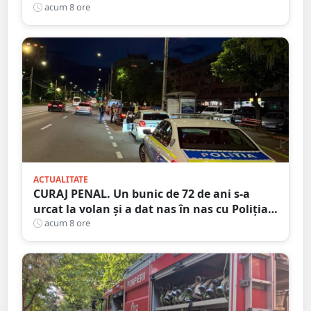
acum 8 ore
ACTUALITATE
CURAJ PENAL. Un bunic de 72 de ani s-a
urcat la volan și a dat nas în nas cu Poliția
Satu Mare
acum 8 ore