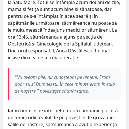
la Satu Mare. Totul se întâmpla acum doi ani de zile,
mama și fetița sunt acum bine și sănătoase, dar
pentru ce s-a întâmplat în acea seară și în
săpătmânile următoare, sătmăreanca nu poate să
le mulțumească îndeajuns medicilor sătmăreni. La
ora 13:45, sătmăreanca a ajuns pe secția de
Obstetrică și Ginecologie de la Spitalul Județean.
Doctorul responsabil, Anca Dăscălescu, tocmai
ieșise din cea de-a treia operație.
"Nu aveam pile, nu cunoșteam pe nimeni. Eram
doar eu și Dumnezeu. În zece minute eram în sala
de naștere," povestește sătmăreanca.
Iar în timp ce pe internet o nouă campanie pornită
de femei ridică vălul de pe poveștile de groză din
sălile de naștere, sătmăreanca a avut o experiență