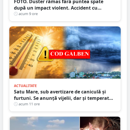
FOTO. Duster rămas fără puntea spate
după un impact violent. Accident cu
implicarea unei mașini din Satu Mare
acum 9 ore
ACTUALITATE
Satu Mare, sub avertizare de caniculă și
furtuni. Se anunță vijelii, dar și temperaturi
ridicate. Avertizarea ANM
acum 11 ore