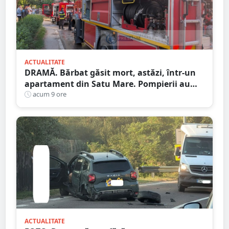
ACTUALITATE
DRAMĂ. Bărbat găsit mort, astăzi, într-un
apartament din Satu Mare. Pompierii au
spart ușa
acum 9 ore
ACTUALITATE