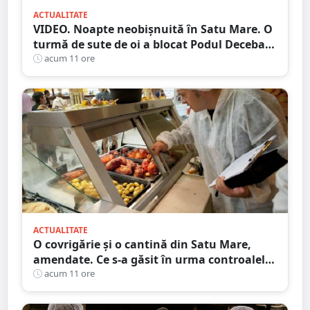
ACTUALITATE
VIDEO. Noapte neobișnuită în Satu Mare. O
turmă de sute de oi a blocat Podul Decebal.
Gest de apreciat al ciobanului
acum 11 ore
ACTUALITATE
O covrigărie și o cantină din Satu Mare,
amendate. Ce s-a găsit în urma controalelor
DSVSA
acum 11 ore