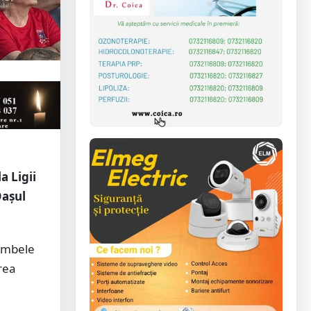
a Ligii
Oașul
 ambele
rea