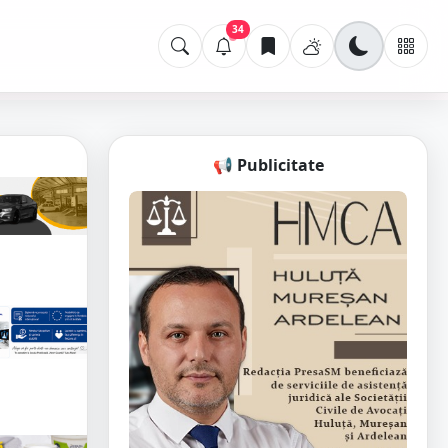
34
📢 Publicitate