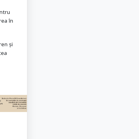
entru
rea în
ren și
cea