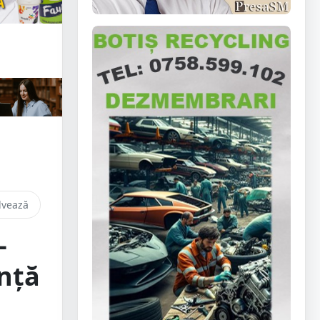
lvează
–
nță