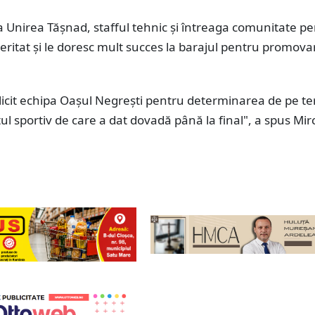
pa Unirea Tășnad, stafful tehnic și întreaga comunitate p
meritat și le doresc mult succes la barajul pentru promova
licit echipa Oașul Negrești pentru determinarea de pe te
tul sportiv de care a dat dovadă până la final", a spus Mir