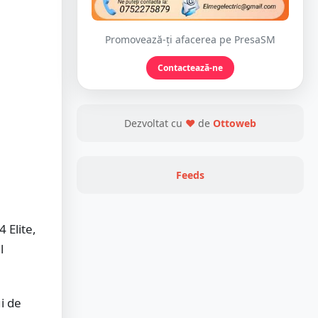
Promovează-ți afacerea pe PresaSM
Contactează-ne
Dezvoltat cu
❤
de
Ottoweb
Feeds
 Elite,
l
ui de