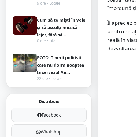
9 ore • Locale
împreună și d
Cum să te miști în voie
Îi apreciez 
și să asculți muzică
pentru relaț
lejer, fără să-...
reală în via
0 ore • Life
dezvoltarea
FOTO. Tinerii polițiști
care nu dorm noaptea
la serviciu! Au...
22 ore • Locale
Distribuie
Facebook
WhatsApp