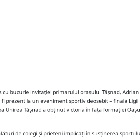
cu bucurie invitației primarului orașului Tășnad, Adrian
fi prezent la un eveniment sportiv deosebit – finala Ligii 4
pa Unirea Tășnad a obținut victoria în fața formației Oașu
lături de colegi și prieteni implicați în susținerea sportul