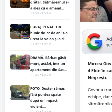
grătar. Sătmăreanul s-
a ales cu o amend...
13 ore • Locale
CURAJ PENAL. Un
bunic de 72 de ani s-a
urcat la volan și a d...
13 ore • Locale
DRAMĂ. Bărbat găsit
Mircea Govor
mort, astăzi, într-un
apartament din Sat...
4 Elite în c
11 ore • Locale
Negrești.
FOTO. Duster rămas
Govor a tran
fără puntea spate
echipe, dar 
după un impact
sătmărenilo
violent....
11 ore • Locale