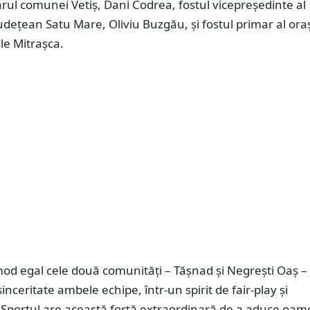
ul comunei Vetiș, Dani Codrea, fostul vicepreședinte al
Județean Satu Mare, Oliviu Buzgău, și fostul primar al ora
le Mitrașca.
od egal cele două comunități – Tășnad și Negrești Oaș –
inceritate ambele echipe, într-un spirit de fair-play și
. Sportul are această forță extraordinară de a aduce oam