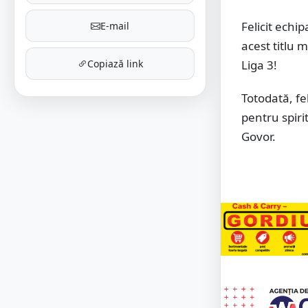
Felicit echi
E-mail
acest titlu 
Copiază link
Liga 3!
Totodată, fe
pentru spiri
Govor.