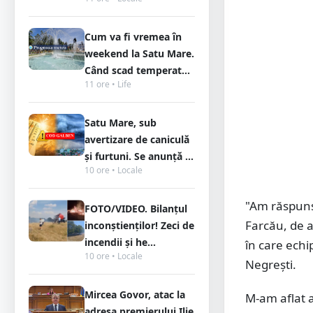
Cum va fi vremea în
weekend la Satu Mare.
Când scad temperat...
11 ore • Life
Satu Mare, sub
avertizare de caniculă
și furtuni. Se anunță ...
10 ore • Locale
"Am răspuns 
FOTO/VIDEO. Bilanțul
Farcău, de a 
inconștienților! Zeci de
incendii și he...
în care echi
10 ore • Locale
Negrești.
Mircea Govor, atac la
M-am aflat a
adresa premierului Ilie