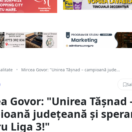
alitate
•
Mircea Govor: "Unirea Tășnad – campioană jude...
Sa
a Govor: "Unirea Tășnad 
oană județeană și spera
u Liga 3!"