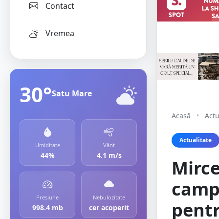
Contact
Vremea
30°
Satu Mare
Acasă
•
Actu
Actualitate
Umiditate
Vânt
44%
4.1 m/s
Mirce
campi
Presiune
Nebulozitate
pentr
998.4 mb
cer acoperit