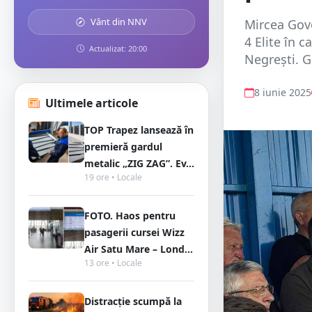
Vânt din NNV
Mircea Govo
4 Elite în 
Actualizat: 20:00
Negrești. G
8 iunie 2025
Ultimele articole
TOP Trapez lansează în
premieră gardul
metalic „ZIG ZAG”. Ev...
19 ore • Locale
FOTO. Haos pentru
pasagerii cursei Wizz
Air Satu Mare – Lond...
13 ore • Locale
Distracție scumpă la