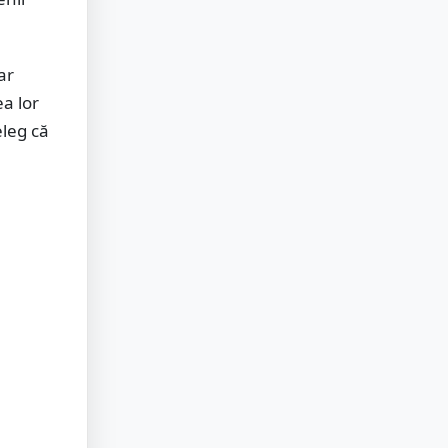
ar
ea lor
eleg că