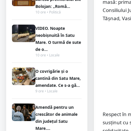
masă: primar
Bolojan: „Româ...
Consiliului 
10 ore • Politică
Tășnad, Vasi
VIDEO. Noapte
neobișnuită în Satu
Mare. O turmă de sute
de o...
10 ore • Locale
O covrigărie și o
cantină din Satu Mare,
amendate. Ce s-a gă...
9 ore • Locale
Amendă pentru un
Respect în m
crescător de animale
din județul Satu
susținut cu s
Mare....
solidaritate