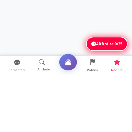
Altă știre
0/35
Anchete
Comentarii
Politică
Necitite
Ultimele articole
Accident grav la Luna Șes. Persoană
răsturnată cu ATV-ul și ...
8 ore • Locale
Cât rezistă de fapt un MacBook? Diferența