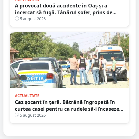
A provocat două accidente în Oaș și a
încercat să fugă. Tânărul șofer, prins de
polițiștii sătmăreni. Încălcări grave ale
5 august 2026
Codului Rutier
ACTUALITATE
Caz șocant în țară. Bătrână îngropată în
curtea casei pentru ca rudele să-i încaseze
pensia
5 august 2026