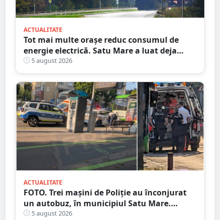
ACTUALITATE
Tot mai multe orașe reduc consumul de
energie electrică. Satu Mare a luat deja
măsuri. Cu ce soluții au venit ceilalți
5 august 2026
primari
ACTUALITATE
FOTO. Trei mașini de Poliție au înconjurat
un autobuz, în municipiul Satu Mare.
Ambulanța, la fața locului
5 august 2026