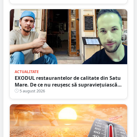
ACTUALITATE
EXODUL restaurantelor de calitate din Satu
Mare. De ce nu reușesc să supraviețuiască
localurile cu adevărat speciale?
5 august 2026