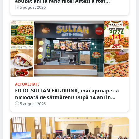
abuzat ani la rând fiica! Astăzi a fost
arestat!
5 august 2026
ACTUALITATE
FOTO. SULTAN EAT-DRINK, mai aproape ca
niciodată de sătmăreni! După 14 ani în
Micro 17, și-a deschis porțile în Shopping
5 august 2026
City Satu Mare