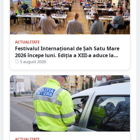
ACTUALITATE
Festivalul Internațional de Șah Satu Mare
2026 începe luni. Ediția a XIII-a aduce la
start peste 120 de participanți și șahiști din
5 august 2026
șase țări.
ACTUALITATE