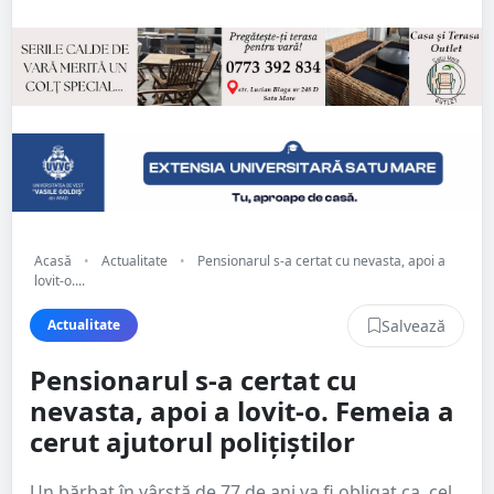
Acasă
•
Actualitate
•
Pensionarul s-a certat cu nevasta, apoi a
lovit-o....
Salvează
Actualitate
Pensionarul s-a certat cu
nevasta, apoi a lovit-o. Femeia a
cerut ajutorul polițiștilor
Un bărbat în vârstă de 77 de ani va fi obligat ca, cel