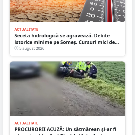
ACTUALITATE
Seceta hidrologică se agravează. Debite
istorice minime pe Someș. Cursuri mici de
ape au secat
5 august 2026
ACTUALITATE
PROCURORII ACUZĂ: Un sătmărean și-ar fi