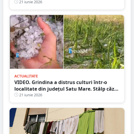
21 iunie 2026
ACTUALITATE
VIDEO. Grindina a distrus culturi într-o
localitate din județul Satu Mare. Stâlp căzut
pe carosabil
21 iunie 2026