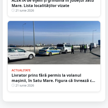
ALERTĂ de vijelii și grindină în județul Satu
Mare. Lista localităților vizate
21 iunie 2026
ACTUALITATE
Livrator prins fără permis la volanul
mașinii, în Satu Mare. Figura că livrează cu
bicicleta
21 iunie 2026