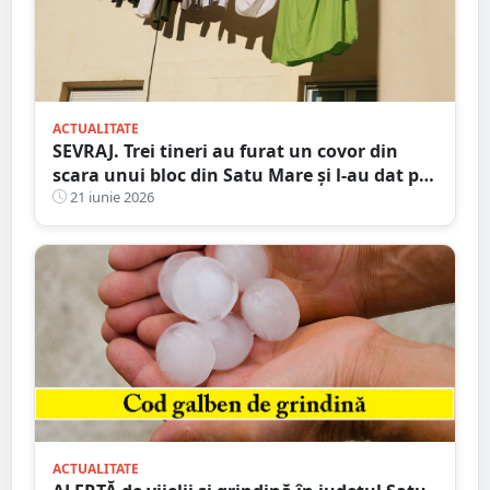
ACTUALITATE
SEVRAJ. Trei tineri au furat un covor din
scara unui bloc din Satu Mare și l-au dat pe
„legale”
21 iunie 2026
ACTUALITATE