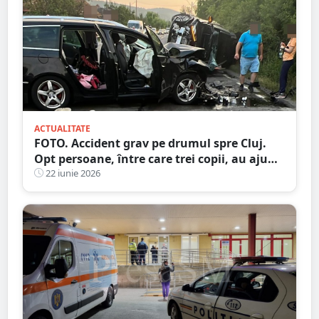
ACTUALITATE
FOTO. Accident grav pe drumul spre Cluj.
Opt persoane, între care trei copii, au ajuns
la spital în urma unei coliziuni frontale
22 iunie 2026