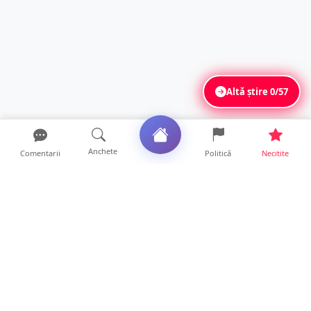
Altă știre
0/57
Anchete
Comentarii
Politică
Necitite
Ultimele articole
Profit pe seama neatenției șoferilor. Un site
din Ungaria vi...
14 ore • Life
Județul Satu Mare, codaș în regiune la