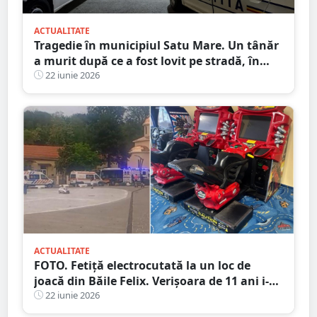
ACTUALITATE
Tragedie în municipiul Satu Mare. Un tânăr
a murit după ce a fost lovit pe stradă, în
Satu Mare
22 iunie 2026
ACTUALITATE
FOTO. Fetiță electrocutată la un loc de
joacă din Băile Felix. Verişoara de 11 ani i-a
venit în ajutor. Amândouă au ajuns la
22 iunie 2026
spital