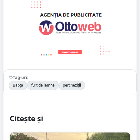
Tag-uri:
Babța
furt de lemne
percheziții
Citește și