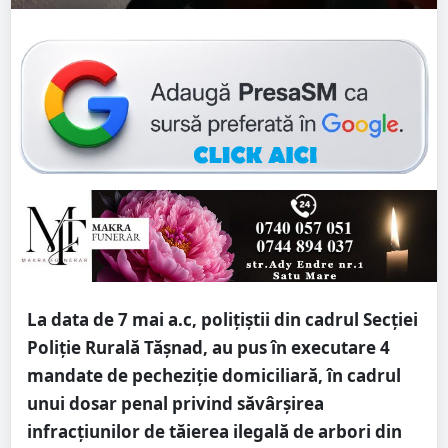
La data de 7 mai a.c, polițiștii din cadrul Secției
Poliție Rurală Tășnad, au pus în executare 4
mandate de pecheziție domiciliară, în cadrul
unui dosar penal privind săvârșirea
infracțiunilor de tăierea ilegală de arbori din