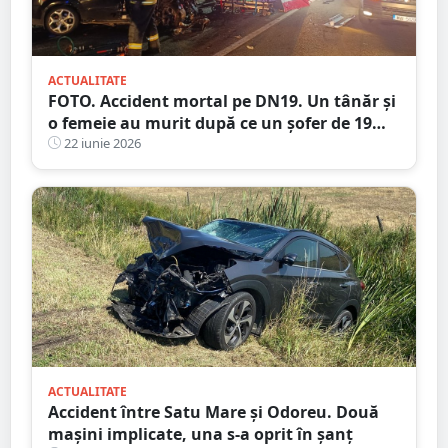
ACTUALITATE
FOTO. Accident mortal pe DN19. Un tânăr și
o femeie au murit după ce un șofer de 19
ani ar fi intrat pe contrasens
22 iunie 2026
ACTUALITATE
Accident între Satu Mare și Odoreu. Două
mașini implicate, una s-a oprit în șanț