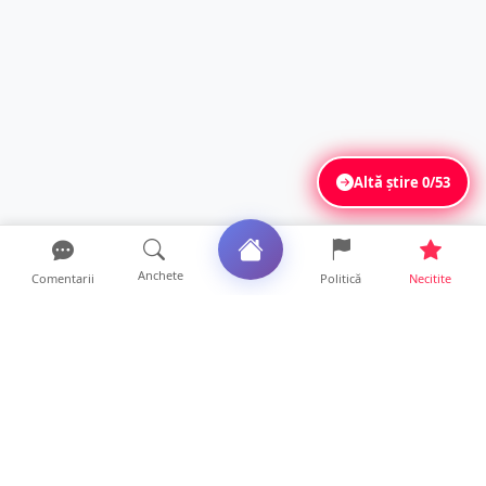
Altă știre
0/53
Anchete
Comentarii
Politică
Necitite
Ultimele articole
Polițist din Satu Mare, prins la volan cu 1,75
g/l alcool în...
19 ore • Locale