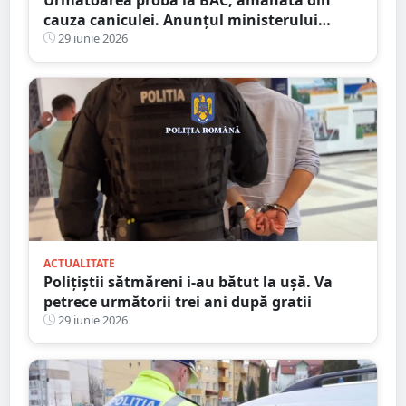
cauza caniculei. Anunțul ministerului
Educației
29 iunie 2026
ACTUALITATE
Polițiștii sătmăreni i-au bătut la ușă. Va
petrece următorii trei ani după gratii
29 iunie 2026