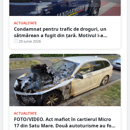
ACTUALITATE
Condamnat pentru trafic de droguri, un
sătmărean a fugit din țară. Motivul i-a
surprins și pe judecători
29 iunie 2026
ACTUALITATE
FOTO/VIDEO. Act mafiot în cartierul Micro
17 din Satu Mare. Două autoturisme au fost