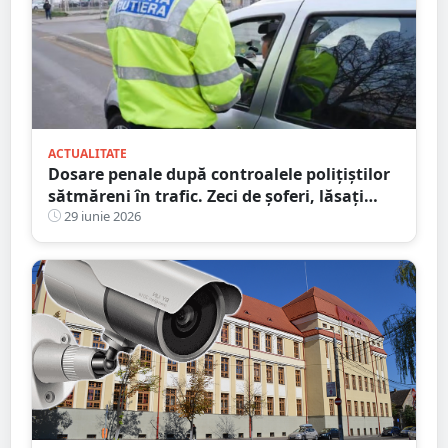
ACTUALITATE
Dosare penale după controalele polițiștilor
sătmăreni în trafic. Zeci de șoferi, lăsați
fără permise
29 iunie 2026