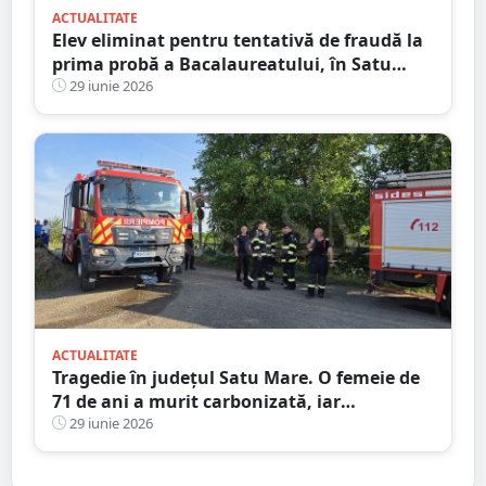
ACTUALITATE
Elev eliminat pentru tentativă de fraudă la
prima probă a Bacalaureatului, în Satu
Mare. Incident la Colegiul Național „Mihai
29 iunie 2026
Eminescu”
ACTUALITATE
Tragedie în județul Satu Mare. O femeie de
71 de ani a murit carbonizată, iar
anchetatorii au luat în calcul inclusiv
29 iunie 2026
ipoteza unei crime