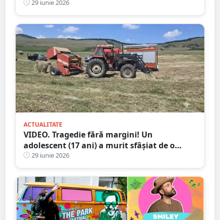
cuprinse de flăcări. Poliția a deschis o
29 iunie 2026
anchetă
ACTUALITATE
VIDEO. Tragedie fără margini! Un
adolescent (17 ani) a murit sfâșiat de o
balotieră. Lucra alături de tatăl său
29 iunie 2026