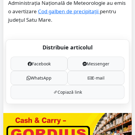
Administrația Națională de Meteorologie au emis
o avertizare
Cod galben de precipitații
pentru
județul Satu Mare.
Distribuie articolul
Facebook
Messenger
WhatsApp
E-mail
Copiază link