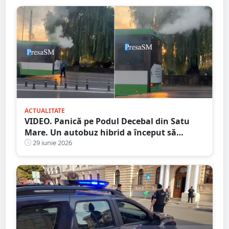
ACTUALITATE
VIDEO. Panică pe Podul Decebal din Satu
Mare. Un autobuz hibrid a început să
scoată fum în mers
29 iunie 2026