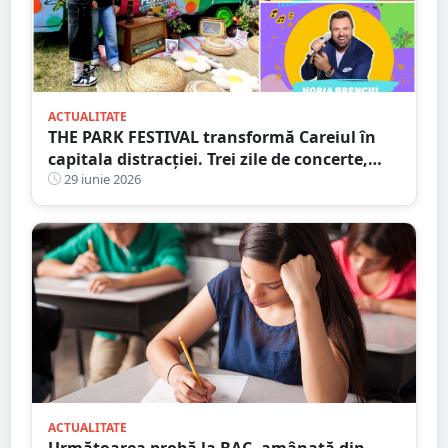
ACTUALITATE
THE PARK FESTIVAL transformă Careiul în
capitala distracției. Trei zile de concerte,
petreceri și atmosferă de neuitat
29 iunie 2026
ACTUALITATE
Următoarea probă la BAC, amânată din