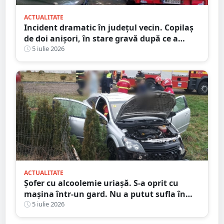
ACTUALITATE
Incident dramatic în județul vecin. Copilaș
de doi anișori, în stare gravă după ce a
căzut de la etaj
5 iulie 2026
ACTUALITATE
Șofer cu alcoolemie uriașă. S-a oprit cu
mașina într-un gard. Nu a putut sufla în
etilotest de beat ce a fost
5 iulie 2026