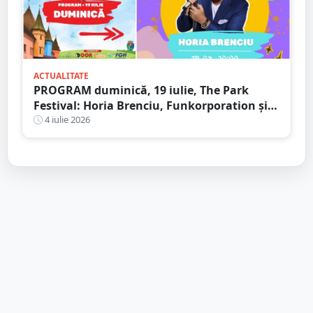
ACTUALITATE
PROGRAM duminică, 19 iulie, The Park
Festival: Horia Brenciu, Funkorporation și
Neoton Família, dar și zeci de activități
4 iulie 2026
pentru toate vârstele