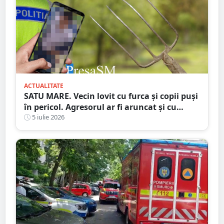
ACTUALITATE
SATU MARE. Vecin lovit cu furca și copii puși
în pericol. Agresorul ar fi aruncat și cu
bolovani în curtea familiei
5 iulie 2026