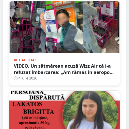
ACTUALITATE
VIDEO. Un sătmărean acuză Wizz Air că i-a
refuzat îmbarcarea: „Am rămas în aeroport
cu băiețelul nostru de 2 ani”
4 iulie 2026