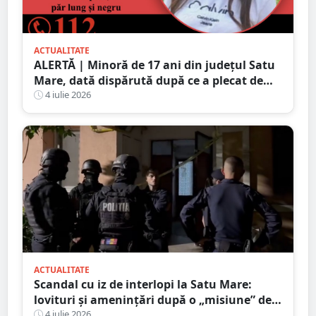
ACTUALITATE
ALERTĂ | Minoră de 17 ani din județul Satu
Mare, dată dispărută după ce a plecat de
acasă în toiul nopții. Poliția cere ajutorul
4 iulie 2026
populației
ACTUALITATE
Scandal cu iz de interlopi la Satu Mare:
lovituri și amenințări după o „misiune” de
recuperare a iubitei
4 iulie 2026