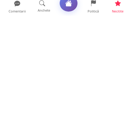
Anchete
Comentarii
Politică
Necitite
Ultimele articole
ANCHETĂ. Acuzații explozive la DGASPC
Satu Mare! Salarii uri...
18 ore • Anchete
FOTO/VIDEO. Accident cumplit! Impact
frontal între un TIR și...
16 ore • Locale
FOTO. Nebunie de arome în centrul
Sătmarului! Nazar Kebab Ho...
15 ore • Locale
La ce ore va putea fi observată eclipsa de