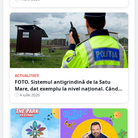
ACTUALITATE
FOTO. Sistemul antigrindină de la Satu
Mare, dat exemplu la nivel național. Când
ar putea fi dat în folosință
4 iulie 2026