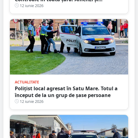
confiscări de peste 3,4 milioane de lei
12 iunie 2026
ACTUALITATE
Polițist local agresat în Satu Mare. Totul a
început de la un grup de șase persoane
12 iunie 2026