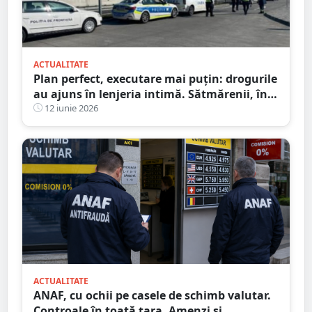
ACTUALITATE
Plan perfect, executare mai puțin: drogurile
au ajuns în lenjeria intimă. Sătmărenii, în
fața judecătorului
12 iunie 2026
ACTUALITATE
ANAF, cu ochii pe casele de schimb valutar.
Controale în toată țara. Amenzi și