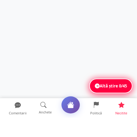
Altă știre
0/45
Anchete
Comentarii
Politică
Necitite
Ultimele articole