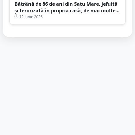
Bătrână de 86 de ani din Satu Mare, jefuită
și terorizată în propria casă, de mai multe
ori. A murit înainte să i se facă dreptate
12 iunie 2026