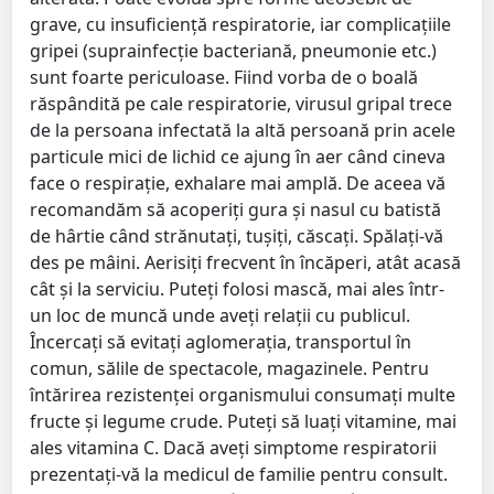
grave, cu insuficiență respiratorie, iar complicațiile
gripei (suprainfecție bacteriană, pneumonie etc.)
sunt foarte periculoase. Fiind vorba de o boală
răspândită pe cale respiratorie, virusul gripal trece
de la persoana infectată la altă persoană prin acele
particule mici de lichid ce ajung în aer când cineva
face o respirație, exhalare mai amplă. De aceea vă
recomandăm să acoperiți gura și nasul cu batistă
de hârtie când strănutați, tușiți, căscați. Spălați-vă
des pe mâini. Aerisiți frecvent în încăperi, atât acasă
cât și la serviciu. Puteți folosi mască, mai ales într-
un loc de muncă unde aveți relații cu publicul.
Încercați să evitați aglomerația, transportul în
comun, sălile de spectacole, magazinele. Pentru
întărirea rezistenței organismului consumați multe
fructe și legume crude. Puteți să luați vitamine, mai
ales vitamina C. Dacă aveți simptome respiratorii
prezentați-vă la medicul de familie pentru consult.