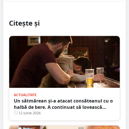
Citește și
ACTUALITATE
Un sătmărean și-a atacat consăteanul cu o
halbă de bere. A continuat să lovească
victima și după ce halba s-a spart
12 iunie 2026