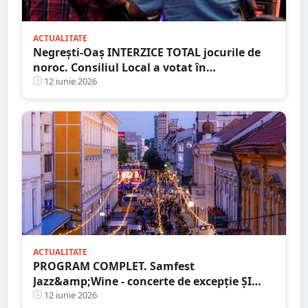
ACTUALITATE
Negrești-Oaș INTERZICE TOTAL jocurile de
noroc. Consiliul Local a votat în
unanimitate interzicerea cazinourilor
12 iunie 2026
ACTUALITATE
PROGRAM COMPLET. Samfest
Jazz&amp;Wine - concerte de excepție ȘI
vinuri alese în inima municipiului Satu
12 iunie 2026