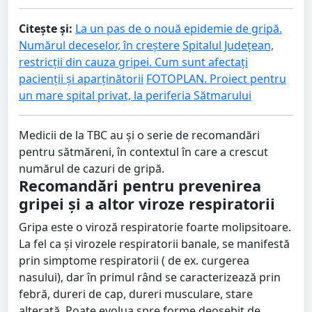
Citește și:
La un pas de o nouă epidemie de gripă.
Numărul deceselor, în creștere
Spitalul Județean,
restricții din cauza gripei. Cum sunt afectați
pacienții și aparținătorii
FOTOPLAN. Proiect pentru
un mare spital privat, la periferia Sătmarului
Medicii de la TBC au și o serie de recomandări
pentru sătmăreni, în contextul în care a crescut
numărul de cazuri de gripă.
Recomandări pentru prevenirea
gripei și a altor viroze respiratorii
Gripa este o viroză respiratorie foarte molipsitoare.
La fel ca și virozele respiratorii banale, se manifestă
prin simptome respiratorii ( de ex. curgerea
nasului), dar în primul rând se caracterizează prin
febră, dureri de cap, dureri musculare, stare
alterată. Poate evolua spre forme deosebit de