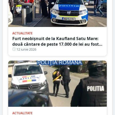
ACTUALITATE
Furt neobișnuit de la Kaufland Satu Mare:
două cântare de peste 17.000 de lei au fost
găsite după ce hoțul a încercat să le
12 iunie 2026
„activeze”
ACTUALITATE