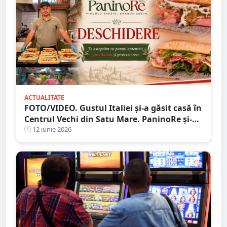
ACTUALITATE
FOTO/VIDEO. Gustul Italiei și-a găsit casă în
Centrul Vechi din Satu Mare. PaninoRe și-a
deschis porțile
12 iunie 2026