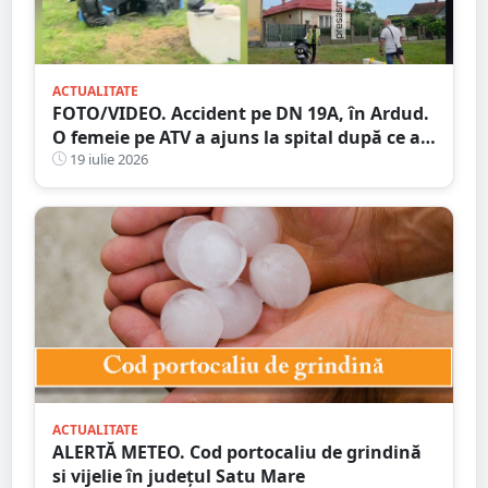
ACTUALITATE
FOTO/VIDEO. Accident pe DN 19A, în Ardud.
O femeie pe ATV a ajuns la spital după ce a
intrat în coliziune cu un motociclist
19 iulie 2026
ACTUALITATE
ALERTĂ METEO. Cod portocaliu de grindină
si vijelie în județul Satu Mare