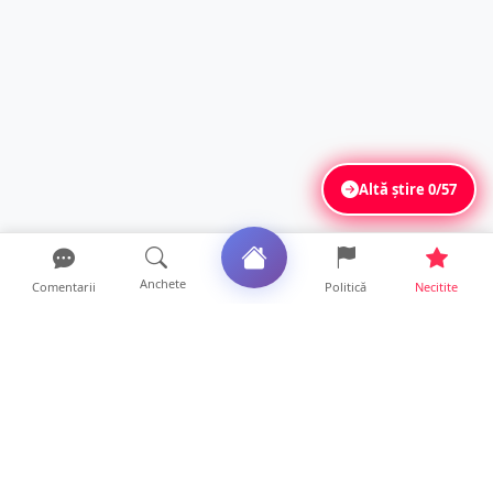
Altă știre
0/57
Anchete
Comentarii
Politică
Necitite
Ultimele articole
Profit pe seama neatenției șoferilor. Un site
din Ungaria vi...
14 ore • Life