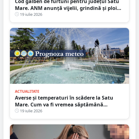
Cod galben de furtuni pentru județul Satu
Mare. ANM anunță vijelii, grindină și ploi
torențiale
19 iulie 2026
ACTUALITATE
Averse și temperaturi în scădere la Satu
Mare. Cum va fi vremea săptămână
următoare
19 iulie 2026