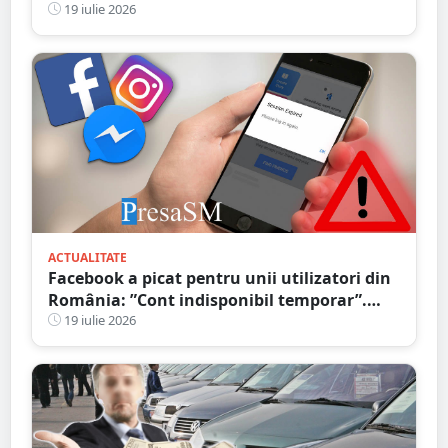
19 iulie 2026
ACTUALITATE
Facebook a picat pentru unii utilizatori din
România: ”Cont indisponibil temporar”.
Probleme și în alte țări
19 iulie 2026