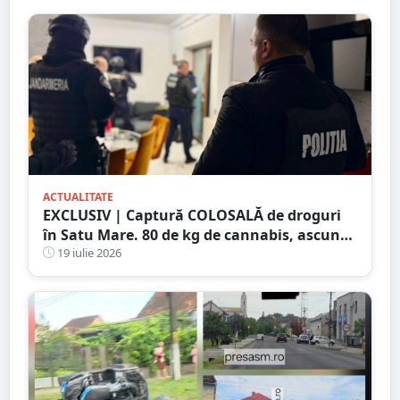
ACTUALITATE
EXCLUSIV | Captură COLOSALĂ de droguri
în Satu Mare. 80 de kg de cannabis, ascunse
într-un plafon modificat al unei
19 iulie 2026
autoutilitare