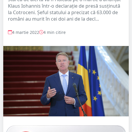
Klaus Iohannis într-o declarație de presă susținută
la Cotroceni. Șeful statului a precizat că 63.000 de
români au murit în cei doi ani de la decl...
4 martie 2022
4 min citire