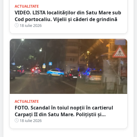
ACTUALITATE
VIDEO. LISTA localităților din Satu Mare sub
Cod portocaliu. Vijelii și căderi de grindină
18 iulie 2026
ACTUALITATE
FOTO. Scandal în toiul nopții în cartierul
Carpați II din Satu Mare. Polițiștii și
jandarmii au intervenit după un apel la 112
18 iulie 2026