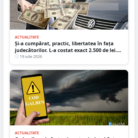
ACTUALITATE
Și-a cumpărat, practic, libertatea în fața
judecătorilor. L-a costat exact 2.500 de lei.
Victima a plătit cheltuielile de judecată
19 iulie 2026
ACTUALITATE