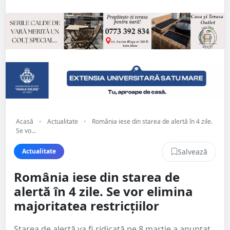
Acasă
•
Actualitate
•
România iese din starea de alertă în 4 zile.
Se vo...
Salvează
Actualitate
România iese din starea de
alertă în 4 zile. Se vor elimina
majoritatea restricțiilor
Starea de alertă va fi ridicată pe 8 martie a anunțat