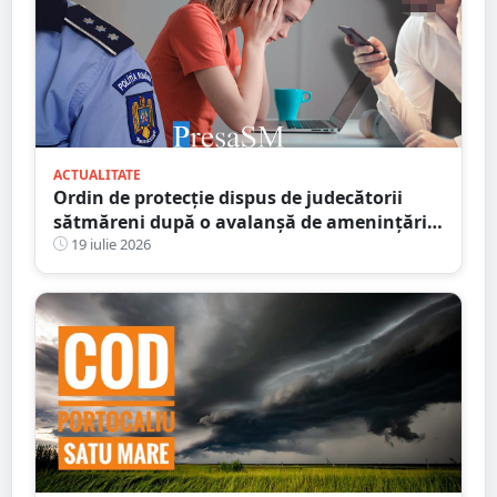
ACTUALITATE
Ordin de protecție dispus de judecătorii
sătmăreni după o avalanșă de amenințări
online. Răzbunarea unui fiu pe amanta
19 iulie 2026
tatălui infidel