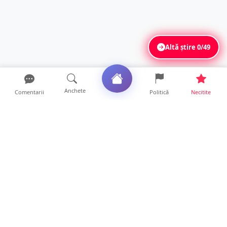
Altă știre
0/49
Anchete
Comentarii
Politică
Necitite
Ultimele articole
Mamă de doar 36 de ani, măcinată de
cancer. Doi copii luptă ...
21 ore • Locale
Un sătmărean acuză un centru medical că i-
a anulat consultaț...
20 ore • Locale