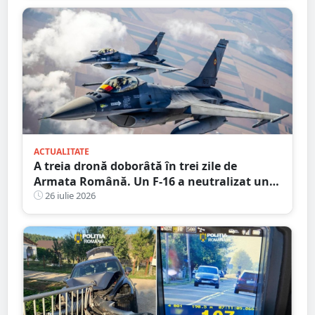
ACTUALITATE
A treia dronă doborâtă în trei zile de
Armata Română. Un F-16 a neutralizat un
aparat fără pilot deasupra Mării Negre
26 iulie 2026