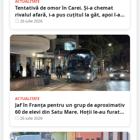
ACTUALITATE
Tentativă de omor în Carei. Și-a chemat
rivalul afară, i-a pus cuțitul la gât, apoi l-a
înjunghiat în abdomen
26 iulie 2026
ACTUALITATE
Jaf în Franța pentru un grup de aproximativ
60 de elevi din Satu Mare. Hoții le-au furat
bagajele, actele și banii după ce autocarul a
26 iulie 2026
fost lăsat nesupravegheat