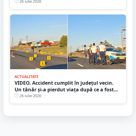
grindină
26 iulie 2026
ACTUALITATE
VIDEO. Accident cumplit în județul vecin.
Un tânăr și-a pierdut viața după ce a fost
lovit de camion
26 iulie 2026