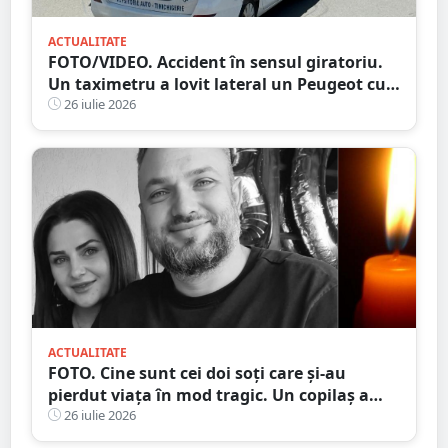
ACTUALITATE
FOTO/VIDEO. Accident în sensul giratoriu.
Un taximetru a lovit lateral un Peugeot cu
numere străine. Eternele parlamentări în
26 iulie 2026
mijlocul intersecției
ACTUALITATE
FOTO. Cine sunt cei doi soți care și-au
pierdut viața în mod tragic. Un copilaș a
rămas orfan. Au căzut de pe motocicletă, în
26 iulie 2026
județul vecin