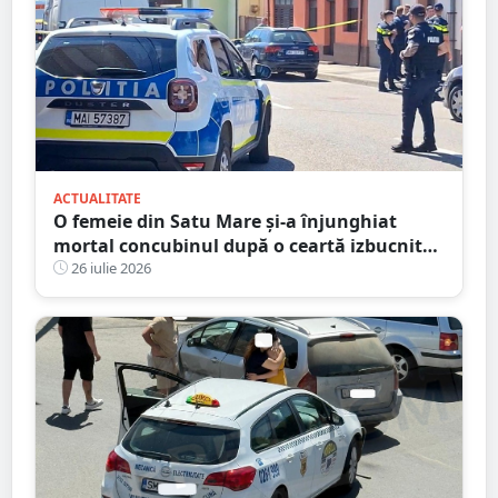
ACTUALITATE
O femeie din Satu Mare și-a înjunghiat
mortal concubinul după o ceartă izbucnită
pe fondul geloziei și al alcoolului
26 iulie 2026