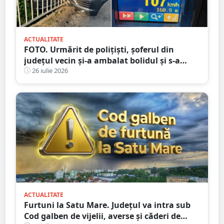
ACTUALITATE
FOTO. Urmărit de polițiști, șoferul din
județul vecin și-a ambalat bolidul și s-a
oprit într-un cap de pod. Apoi a luat-o la
26 iulie 2026
fugă
ACTUALITATE
Furtuni la Satu Mare. Județul va intra sub
Cod galben de vijelii, averse și căderi de