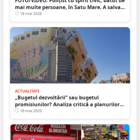
FOTO/VIDEO. Polițist cu spirit civic, bătut de
mai multe persoane, în Satu Mare. A salvat
un copil
18 mai 2026
ACTUALITATE
„Bugetul dezvoltării” sau bugetul
promisiunilor? Analiza critică a planurilor
CJ Satu Mare pentru 2026
18 mai 2026