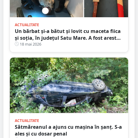
ACTUALITATE
Un bărbat și-a bătut și lovit cu maceta fiica
și soția, în județul Satu Mare. A fost arestat
preventiv
18 mai 2026
ACTUALITATE
Sătmăreanul a ajuns cu mașina în șanț. S-a
ales și cu dosar penal