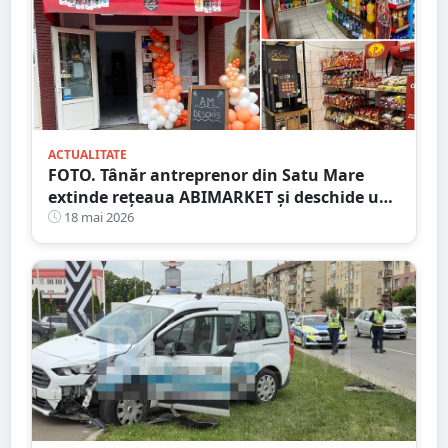
ACTUALITATE
FOTO. Tânăr antreprenor din Satu Mare
extinde rețeaua ABIMARKET și deschide un
nou magazin pe Calea Traian
18 mai 2026