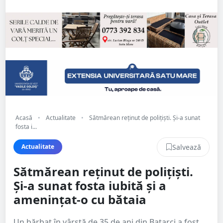
Acasă
•
Actualitate
•
Sătmărean reținut de polițiști. Și-a sunat
fosta i...
Salvează
Actualitate
Sătmărean reținut de polițiști.
Și-a sunat fosta iubită și a
amenințat-o cu bătaia
Un bărbat în vârstă de 35 de ani din Batarci a fost