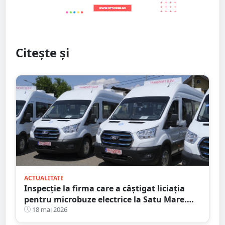
Citește și
ACTUALITATE
Inspecție la firma care a câștigat liciația
pentru microbuze electrice la Satu Mare.
Consiliul Concurenței a intrat pe fir
18 mai 2026