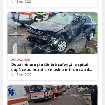
18 mai 2026
ACTUALITATE
Două minore și o tânără șoferiță la spital,
după ce au intrat cu mașina într-un cap de
pod. Totul s-a întâmplat în județul Satu
18 mai 2026
Mare