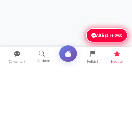
Altă știre
0/60
Anchete
Comentarii
Politică
Necitite
Ultimele articole
ANCHETĂ. Acuzații explozive la DGASPC
Satu Mare! Salarii uri...
18 ore • Anchete
FOTO/VIDEO. Accident cumplit! Impact
frontal între un TIR și...