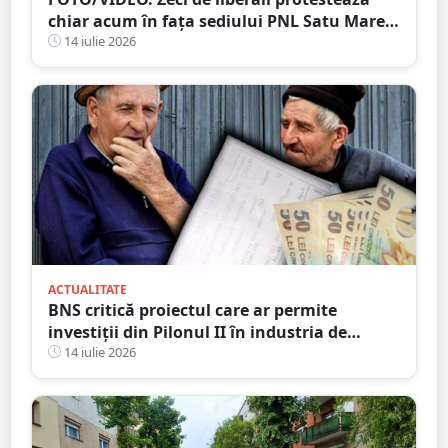
chiar acum în fața sediului PNL Satu Mare.
Scandări împotriva conducerii județene
14 iulie 2026
ACTUALITATE
BNS critică proiectul care ar permite
investiții din Pilonul II în industria de
apărare și cere retragerea acestuia
14 iulie 2026