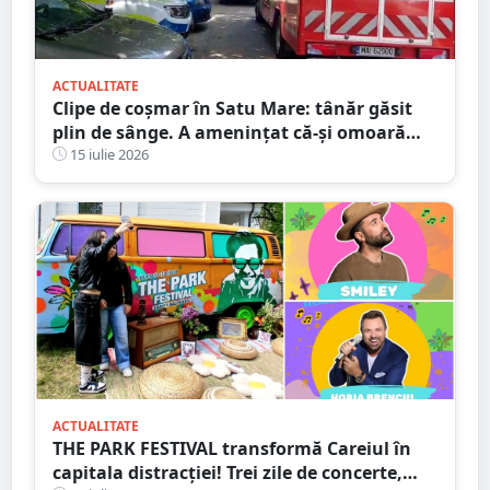
ACTUALITATE
Clipe de coșmar în Satu Mare: tânăr găsit
plin de sânge. A amenințat că-și omoară
mama și iubita
15 iulie 2026
ACTUALITATE
THE PARK FESTIVAL transformă Careiul în
capitala distracției! Trei zile de concerte,