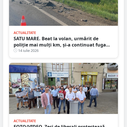
ACTUALITATE
SATU MARE. Beat la volan, urmărit de
poliție mai mulți km, și-a continuat fuga
până a provocat un accident
14 iulie 2026
ACTUALITATE
FOTO/VIDEO. Zeci de liberali protestează