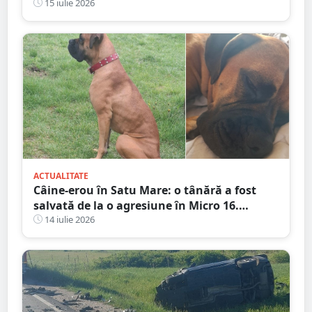
petreceri și atmosferă de neuitat
15 iulie 2026
ACTUALITATE
Câine-erou în Satu Mare: o tânără a fost
salvată de la o agresiune în Micro 16.
Martorii au trecut nepăsători
14 iulie 2026