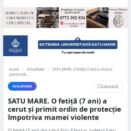
Acasă
•
Actualitate
•
SATU MARE. O fetiță (7 ani) a cerut și
primit ordi...
Salvează
Actualitate
SATU MARE. O fetiță (7 ani) a
cerut și primit ordin de protecție
împotriva mamei violente
O fetiță (7 ani) din satul Eriu Sâncrai, județul Satu