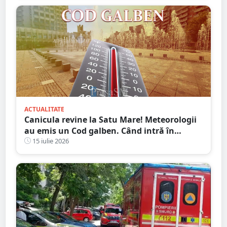
ACTUALITATE
Canicula revine la Satu Mare! Meteorologii
au emis un Cod galben. Când intră în
vigoare
15 iulie 2026