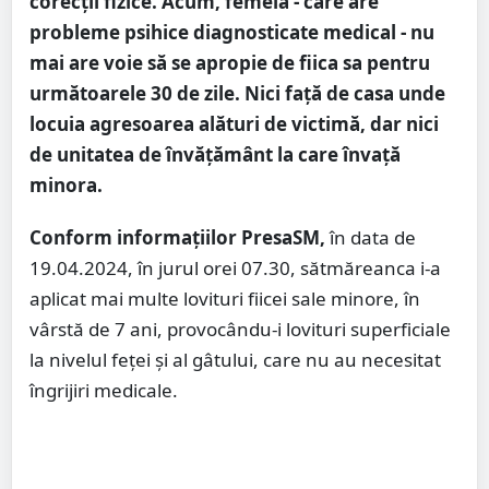
corecții fizice. Acum, femeia - care are
probleme psihice diagnosticate medical - nu
mai are voie să se apropie de fiica sa pentru
următoarele 30 de zile.
Nici față de casa unde
locuia agresoarea alături de victimă, dar nici
de unitatea de învățământ la care învață
minora.
Conform informațiilor PresaSM,
în data de
19.04.2024, în jurul orei 07.30, sătmăreanca i-a
aplicat mai multe lovituri fiicei sale minore, în
vârstă de 7 ani, provocându-i lovituri superficiale
la nivelul feţei şi al gâtului, care nu au necesitat
îngrijiri medicale.