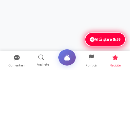
Altă știre
0/59
Anchete
Comentarii
Politică
Necitite
Ultimele articole
Servicii de TOP în sănătate! Centru de
recuperare medicală P...
16 ore • Locale
Profit pe seama neatenției șoferilor. Un site