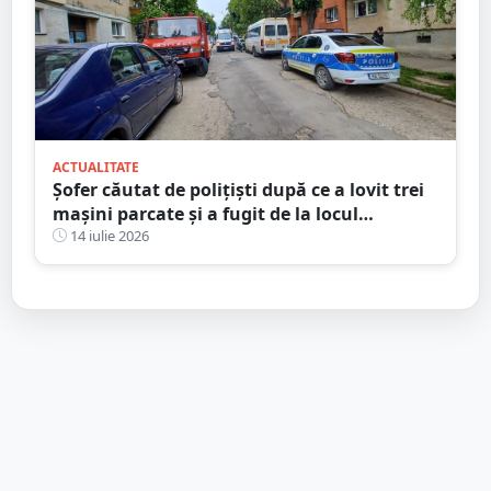
ACTUALITATE
Șofer căutat de polițiști după ce a lovit trei
mașini parcate și a fugit de la locul
accidentului, în Satu Mare
14 iulie 2026