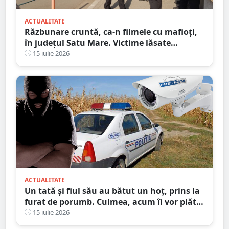
ACTUALITATE
Răzbunare cruntă, ca-n filmele cu mafioți,
în județul Satu Mare. Victime lăsate
inconștiente pe stradă
15 iulie 2026
ACTUALITATE
Un tată și fiul său au bătut un hoț, prins la
furat de porumb. Culmea, acum îi vor plăti
și despăgubiri!
15 iulie 2026