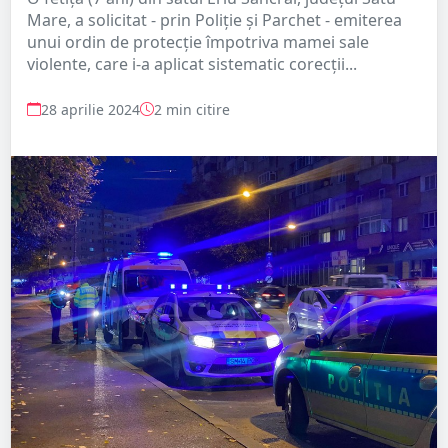
Mare, a solicitat - prin Poliție și Parchet - emiterea
unui ordin de protecție împotriva mamei sale
violente, care i-a aplicat sistematic corecții...
28 aprilie 2024
2 min citire