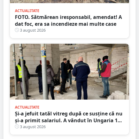
ACTUALITATE
FOTO. Sătmărean iresponsabil, amendat! A
dat foc, era sa incendieze mai multe case
3 august 2026
ACTUALITATE
Și-a jefuit tatăl vitreg după ce susține că nu
și-a primit salariul. A vândut în Ungaria 120
de role de vată și gresie de 7.000 de euro
3 august 2026