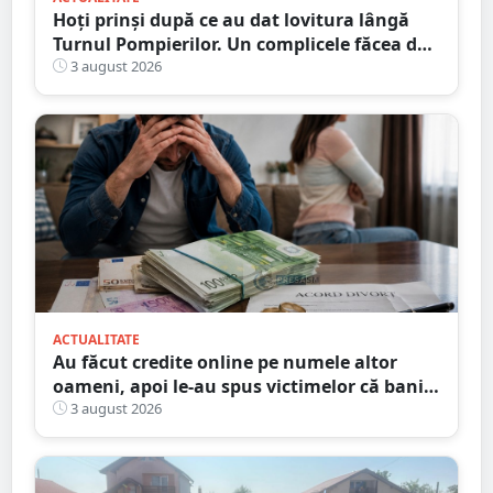
Hoți prinși după ce au dat lovitura lângă
Turnul Pompierilor. Un complicele făcea de
pază
3 august 2026
ACTUALITATE
Au făcut credite online pe numele altor
oameni, apoi le-au spus victimelor că banii
sunt din... moștenire
3 august 2026