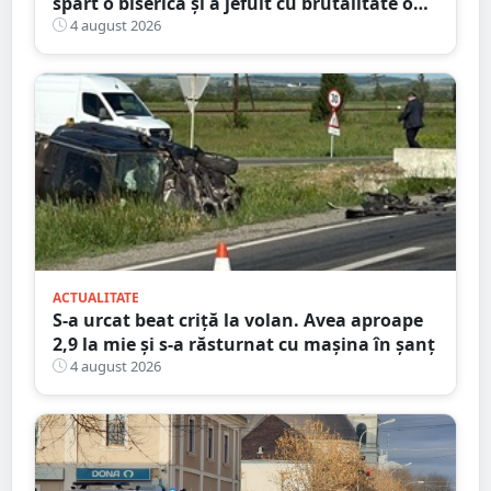
spart o biserică și a jefuit cu brutalitate o
bătrână de 80 de ani
4 august 2026
ACTUALITATE
S-a urcat beat criță la volan. Avea aproape
2,9 la mie și s-a răsturnat cu mașina în șanț
4 august 2026