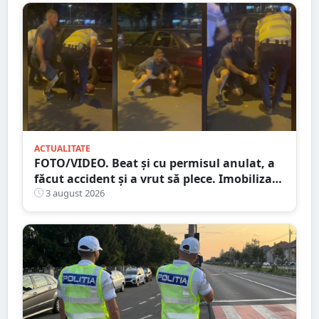
ACTUALITATE
FOTO/VIDEO. Beat și cu permisul anulat, a
făcut accident și a vrut să plece. Imobilizat
de trecători
3 august 2026