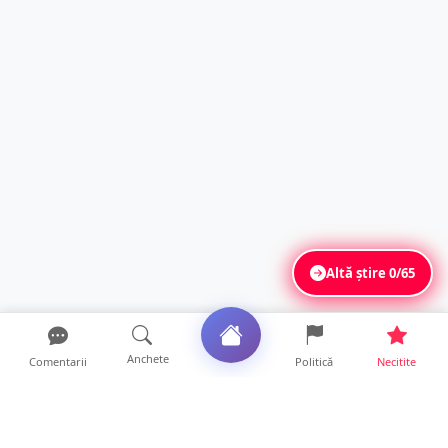
Altă știre
0/65
Anchete
Comentarii
Politică
Necitite
Ultimele articole