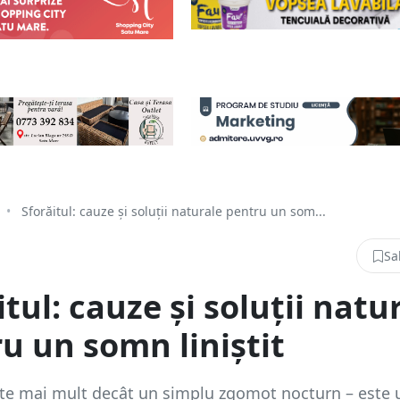
•
Sforăitul: cauze și soluții naturale pentru un som...
Sa
itul: cauze și soluții natu
u un somn liniștit
ste mai mult decât un simplu zgomot nocturn – este 