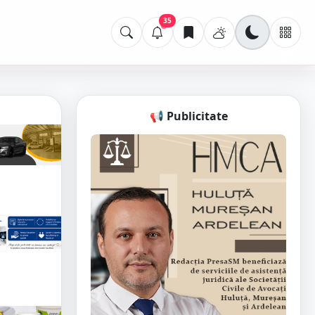
35
📢 Publicitate