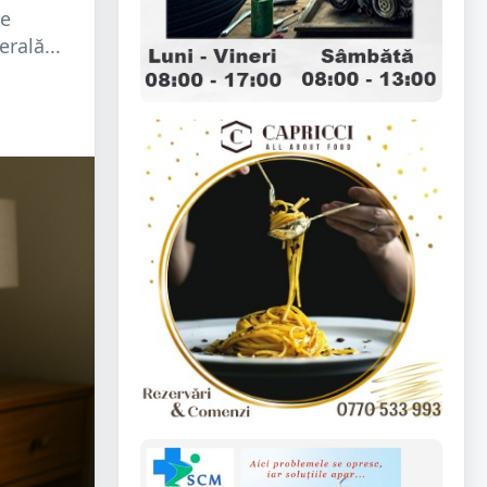
te
rală...