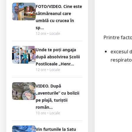
FOTO/VIDEO. Cine este
sătmăreanul care
umblă cu crucea în
sp...
12 ore • Locale
Printre fact
Unde te poți angaja
excesul 
după absolvirea Școlii
respirator
Postliceale „Henr...
12 ore • Locale
VIDEO. După
„aventurile” cu bolizii
pe plajă, turiștii
român...
10 ore • Locale
Vin furtunile la Satu