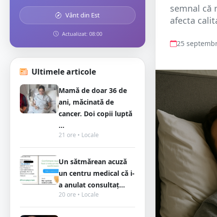
semnal că r
Vânt din Est
afecta cali
Actualizat: 08:00
25 septembr
Ultimele articole
Mamă de doar 36 de
ani, măcinată de
cancer. Doi copii luptă
...
21 ore • Locale
Un sătmărean acuză
un centru medical că i-
a anulat consultaț...
20 ore • Locale