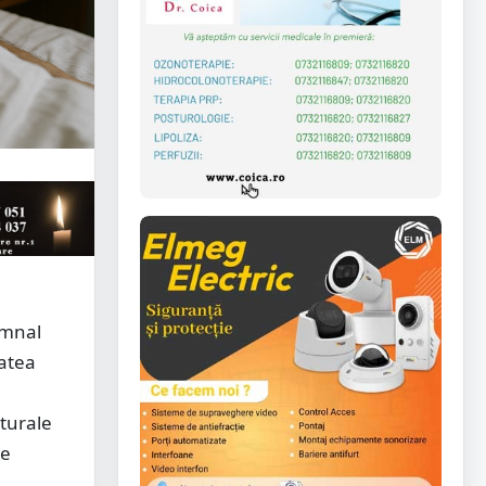
emnal
tatea
turale
me