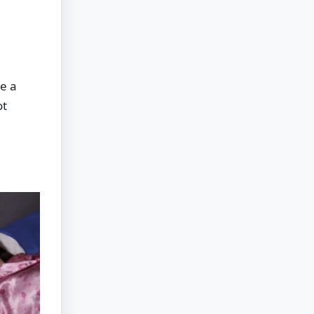
ie a
ot