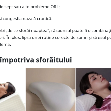
de sept sau alte probleme ORL;
i congestia nazală cronică.
ebi „de ce sforăi noaptea”, răspunsul poate fi o combinaț
ori. În plus, lipsa unei rutine corecte de somn și stresul p
blema.
 împotriva sforăitului