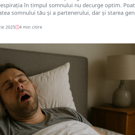
espirația în timpul somnului nu decurge optim. Poa
tatea somnului tău și a partenerului, dar și starea gene
ie 2025
4 min citire