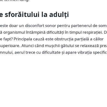
 sforăitului la adulți
 este doar un disconfort sonor pentru partenerul de somn,
 organismul întâmpină dificultăți în timpul respirației. 
e fapt? Principala cauză este obstrucția parțială a căilor
 superioare. Atunci când mușchii gâtului se relaxează pr
mnului, aerul trece cu dificultate și apare vibrația specifi