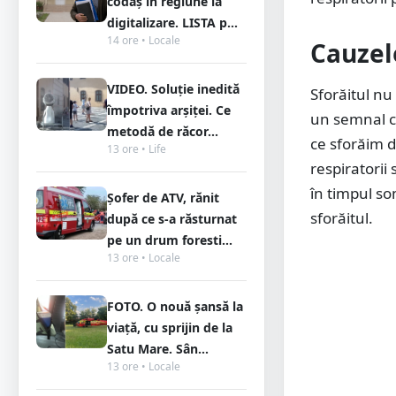
codaș în regiune la
digitalizare. LISTA p...
14 ore • Locale
Cauzele
VIDEO. Soluție inedită
Sforăitul nu
împotriva arșiței. Ce
un semnal că
metodă de răcor...
ce sforăim d
13 ore • Life
respiratorii
în timpul so
Șofer de ATV, rănit
sforăitul.
după ce s-a răsturnat
pe un drum foresti...
13 ore • Locale
FOTO. O nouă șansă la
viață, cu sprijin de la
Satu Mare. Sân...
13 ore • Locale