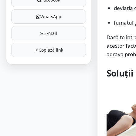
deviația 
WhatsApp
fumatul ș
E-mail
Dacă te într
acestor fact
Copiază link
agrava pro
Soluții