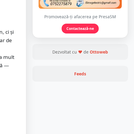
Promovează-ți afacerea pe PresaSM
Contactează-ne
 ci și
Dar de
Dezvoltat cu
❤
de
Ottoweb
ea mult
că —
Feeds