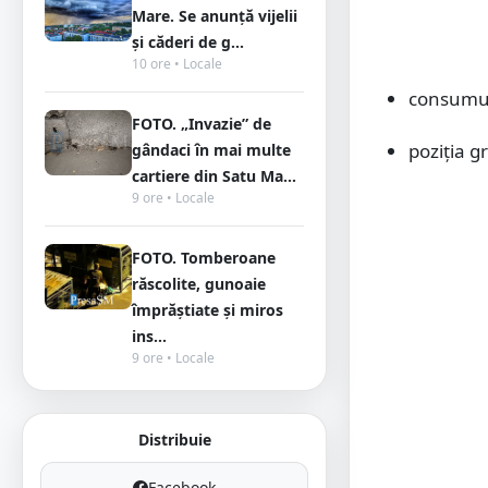
Mare. Se anunță vijelii
și căderi de g...
10 ore • Locale
consumul
FOTO. „Invazie” de
poziția g
gândaci în mai multe
cartiere din Satu Ma...
9 ore • Locale
FOTO. Tomberoane
răscolite, gunoaie
împrăștiate și miros
ins...
9 ore • Locale
Distribuie
Facebook