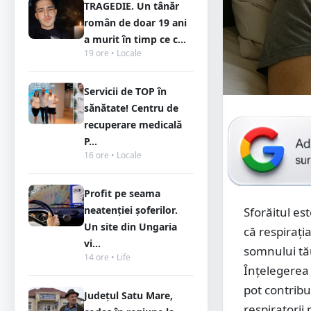
TRAGEDIE. Un tânăr
român de doar 19 ani
a murit în timp ce c...
19 ore • Locale
Servicii de TOP în
sănătate! Centru de
recuperare medicală
P...
16 ore • Locale
Profit pe seama
neatenției șoferilor.
Sforăitul e
Un site din Ungaria
că respirați
vi...
somnului tău
14 ore • Life
Înțelegerea 
pot contribu
Județul Satu Mare,
respiratorii