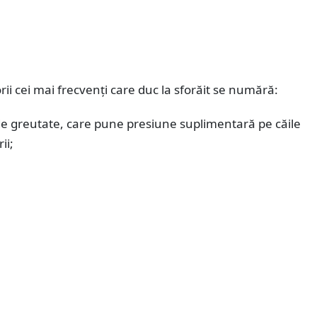
orii cei mai frecvenți care duc la sforăit se numără:
de greutate, care pune presiune suplimentară pe căile
ii;