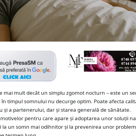
ste mai mult decât un simplu zgomot nocturn – este un s
a în timpul somnului nu decurge optim. Poate afecta cali
 și a partenerului, dar și starea generală de sănătate.
motivelor pentru care apare și adoptarea unor soluții na
i la un somn mai odihnitor și la prevenirea unor proble
 pe termen lung.