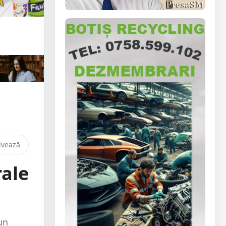
lvează
rale
un