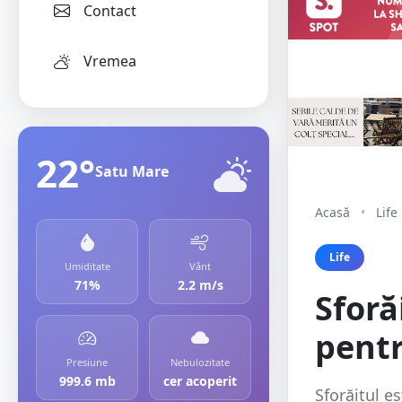
Contact
Vremea
22°
Satu Mare
Acasă
•
Life
Life
Umiditate
Vânt
71%
2.2 m/s
Sforă
pentr
Presiune
Nebulozitate
999.6 mb
cer acoperit
Sforăitul e