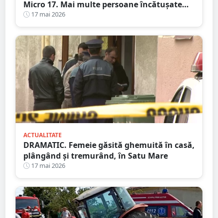
Micro 17. Mai multe persoane încătușate
după o bătaie izbucnită pe stradă
17 mai 2026
ACTUALITATE
DRAMATIC. Femeie găsită ghemuită în casă,
plângând și tremurând, în Satu Mare
17 mai 2026