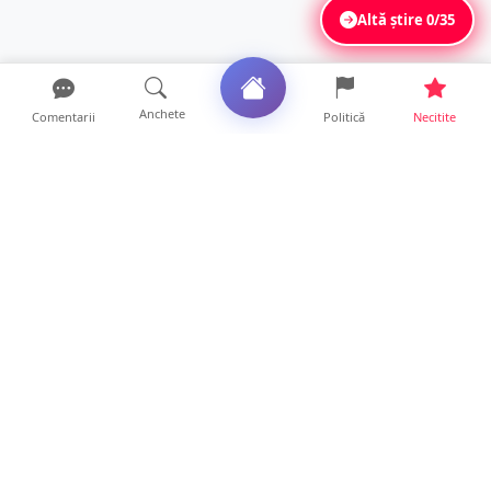
Altă știre
0/35
Anchete
Comentarii
Politică
Necitite
Ultimele articole
Accident grav la Luna Șes. Persoană
răsturnată cu ATV-ul și ...
8 ore • Locale
Cât rezistă de fapt un MacBook? Diferența
dintre un laptop c...
0 ore • Life
Accident cu trei victime în județul Satu
Mare. O mașină a aj...