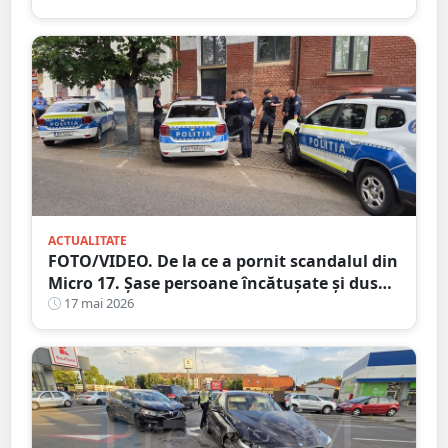
ACTUALITATE
FOTO/VIDEO. De la ce a pornit scandalul din
Micro 17. Șase persoane încătușate și duse
la secție
17 mai 2026