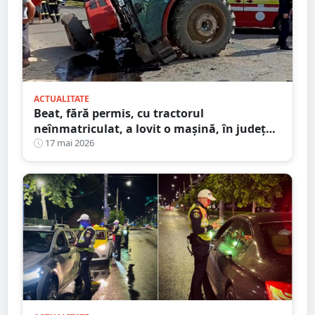
ACTUALITATE
Beat, fără permis, cu tractorul
neînmatriculat, a lovit o mașină, în județul
Satu Mare
17 mai 2026