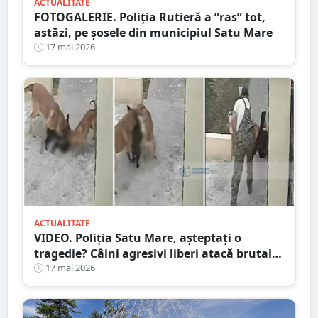
ACTUALITATE
FOTOGALERIE. Poliția Rutieră a ”ras” tot,
astăzi, pe șosele din municipiul Satu Mare
17 mai 2026
ACTUALITATE
VIDEO. Poliția Satu Mare, așteptați o
tragedie? Câini agresivi liberi atacă brutal
pe stradă chiar în fața stăpânului
17 mai 2026