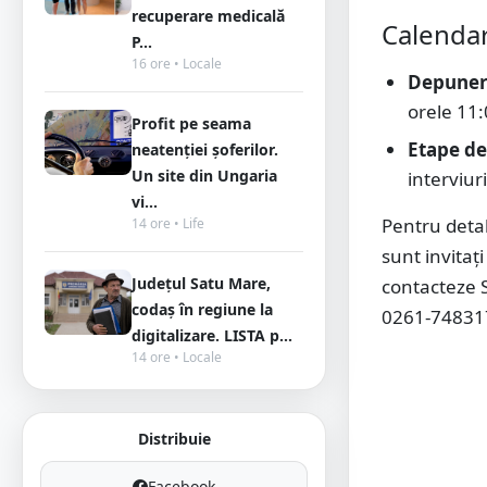
recuperare medicală
Calendar
P...
16 ore • Locale
Depuner
orele 11:
Profit pe seama
Etape de
neatenției șoferilor.
Un site din Ungaria
interviur
vi...
Pentru detal
14 ore • Life
sunt invitați 
Județul Satu Mare,
contacteze S
codaș în regiune la
0261-748317,
digitalizare. LISTA p...
14 ore • Locale
Distribuie
Facebook