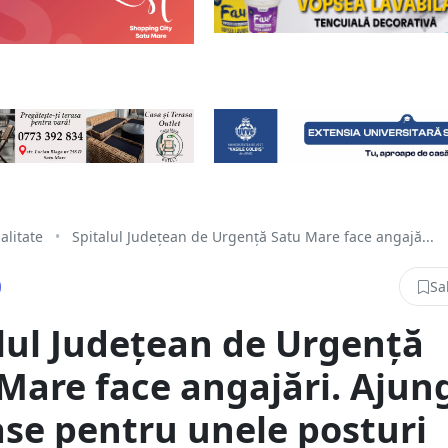
alitate
•
Spitalul Județean de Urgență Satu Mare face angajă...
Sa
lul Județean de Urgență
Mare face angajări. Ajung
ase pentru unele posturi