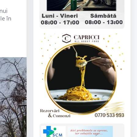
nui
le în