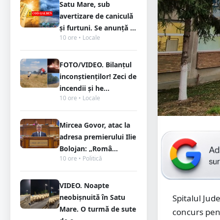
Satu Mare, sub
avertizare de caniculă
și furtuni. Se anunță ...
10 ore • Locale
FOTO/VIDEO. Bilanțul
inconștienților! Zeci de
incendii și he...
10 ore • Locale
Mircea Govor, atac la
adresa premierului Ilie
Bolojan: „Româ...
10 ore • Politică
VIDEO. Noapte
neobișnuită în Satu
Spitalul Ju
Mare. O turmă de sute
concurs pent