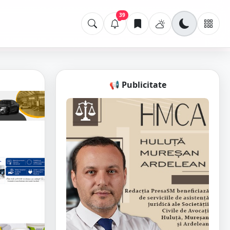
39
📢 Publicitate