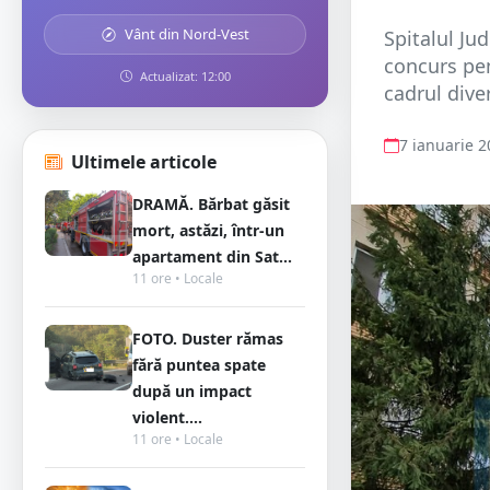
Vânt din Nord-Vest
Spitalul Ju
concurs pen
Actualizat: 12:00
cadrul diver
7 ianuarie 
Ultimele articole
DRAMĂ. Bărbat găsit
mort, astăzi, într-un
apartament din Sat...
11 ore • Locale
FOTO. Duster rămas
fără puntea spate
după un impact
violent....
11 ore • Locale