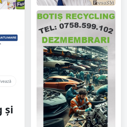
lvează
 și