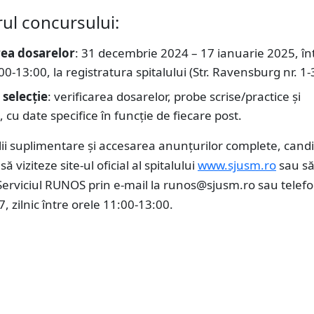
ul concursului:
ea dosarelor
: 31 decembrie 2024 – 17 ianuarie 2025, în
00-13:00, la registratura spitalului (Str. Ravensburg nr. 1-
 selecție
: verificarea dosarelor, probe scrise/practice și
i, cu date specifice în funcție de fiecare post.
ii suplimentare și accesarea anunțurilor complete, candi
să viziteze site-ul oficial al spitalului
www.sjusm.ro
sau s
erviciul RUNOS prin e-mail la
runos@sjusm.ro
sau telefo
 zilnic între orele 11:00-13:00.