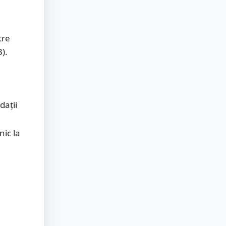
tre
3).
dații
ă
nic la