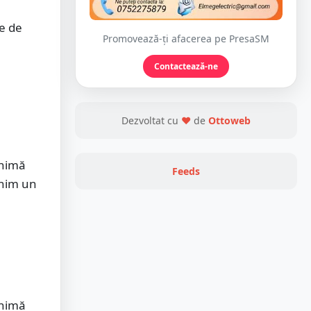
ce de
Promovează-ți afacerea pe PresaSM
Contactează-ne
Dezvoltat cu
❤
de
Ottoweb
inimă
Feeds
inim un
inimă