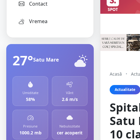
Contact
Vremea
27°
Satu Mare
Acasă
•
Actu
Actualitate
Umiditate
Vânt
58%
2.6 m/s
Spita
Satu 
Presiune
Nebulozitate
10 cl
1000.2 mb
cer acoperit