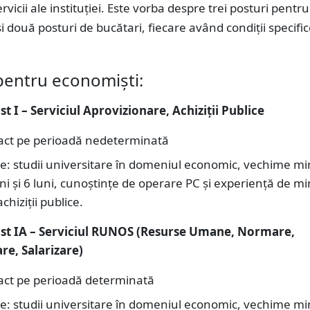
rvicii ale instituției. Este vorba despre trei posturi pentru
i două posturi de bucătari, fiecare având condiții specifi
pentru economiști:
t I – Serviciul Aprovizionare, Achiziții Publice
act pe perioadă nedeterminată
țe: studii universitare în domeniul economic, vechime m
ni și 6 luni, cunoștințe de operare PC și experiență de m
achiziții publice.
t IA – Serviciul RUNOS (Resurse Umane, Normare,
re, Salarizare)
act pe perioadă determinată
țe: studii universitare în domeniul economic, vechime m