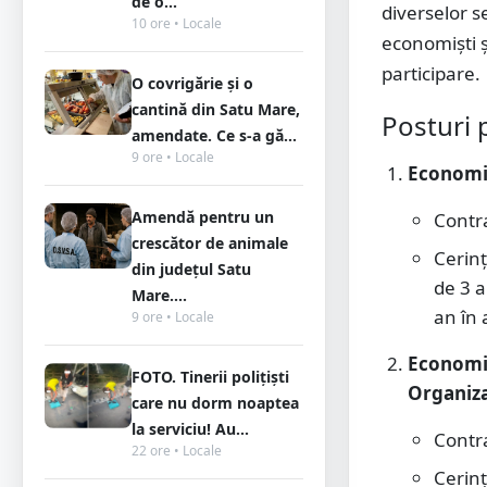
de o...
diverselor se
10 ore • Locale
economiști ș
participare.
O covrigărie și o
cantină din Satu Mare,
Posturi 
amendate. Ce s-a gă...
9 ore • Locale
Economis
Amendă pentru un
Contr
crescător de animale
Cerin
din județul Satu
de 3 a
Mare....
an în 
9 ore • Locale
Economis
FOTO. Tinerii polițiști
Organiza
care nu dorm noaptea
la serviciu! Au...
Contr
22 ore • Locale
Cerin