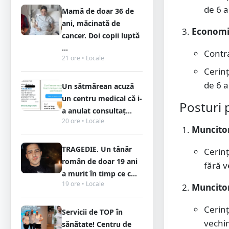
de 6 a
Mamă de doar 36 de
ani, măcinată de
Economis
cancer. Doi copii luptă
...
Contr
21 ore • Locale
Cerin
de 6 a
Un sătmărean acuză
un centru medical că i-
Posturi 
a anulat consultaț...
20 ore • Locale
Muncitor 
TRAGEDIE. Un tânăr
Cerinț
român de doar 19 ani
fără v
a murit în timp ce c...
19 ore • Locale
Muncitor
Cerinț
Servicii de TOP în
vechim
sănătate! Centru de