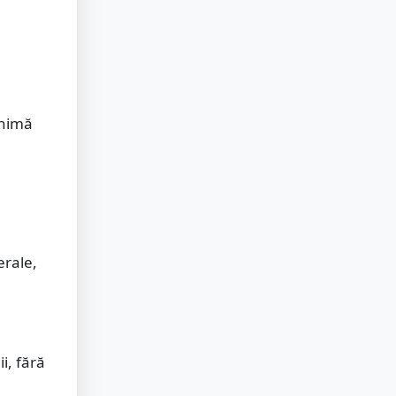
inimă
erale,
i, fără