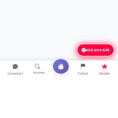
Altă știre
0/45
Anchete
Comentarii
Politică
Necitite
Ultimele articole
FOTO. Imagini dramatice. Pești sufocați pe
lacul Călinești. ...
14 ore • Locale