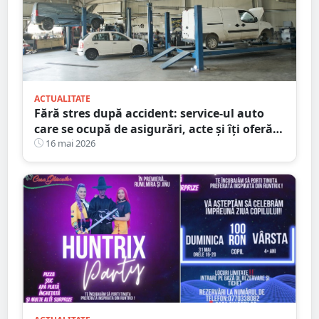
ACTUALITATE
Fără stres după accident: service-ul auto
care se ocupă de asigurări, acte și îți oferă
mașină la schimb
16 mai 2026