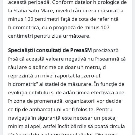
această perioadă. Conform datelor hidrologice de
la Stația Satu Mare, nivelul râului era măsurat la
minus 109 centimetri față de cota de referință
hidrometrică, cu o prognoză de minus 107
centimetri pentru ziua următoare.
Specialiștii consultați de PresaSM
precizează
însă că această valoare negativă nu înseamnă că
râul are o adâncime de doar un metru, ci
reprezintă un nivel raportat la „zero-ul
hidrometric” al stației de măsurare. În funcție de
evoluția debitului și de adâncimea efectivă a apei
în zona de promenadă, organizatorii vor decide
ce tip de ambarcațiuni vor fi folosite. Pentru
navigația în siguranță este necesar un pescaj
minim al apei, astfel încât bărcile să poată circula
fără riscul de a atinge fundul râului. Din acest