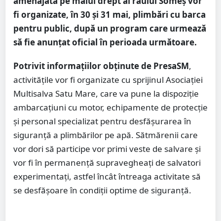
amenajată pe malul drept al râului Someș vor
fi organizate, în 30 și 31 mai, plimbări cu barca
pentru public, după un program care urmează
să fie anunțat oficial în perioada următoare.
Potrivit informațiilor obținute de PresaSM
,
activitățile vor fi organizate cu sprijinul Asociației
Multisalva Satu Mare, care va pune la dispoziție
ambarcațiuni cu motor, echipamente de protecție
și personal specializat pentru desfășurarea în
siguranță a plimbărilor pe apă. Sătmărenii care
vor dori să participe vor primi veste de salvare și
vor fi în permanență supravegheați de salvatori
experimentați, astfel încât întreaga activitate să
se desfășoare în condiții optime de siguranță.