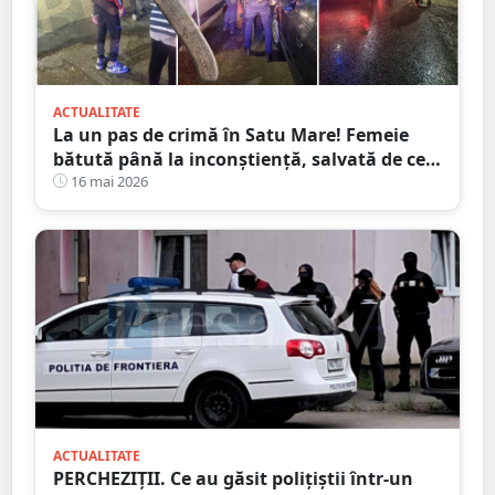
ACTUALITATE
La un pas de crimă în Satu Mare! Femeie
bătută până la inconștiență, salvată de cei
4 copilași
16 mai 2026
ACTUALITATE
PERCHEZIȚII. Ce au găsit polițiștii într-un