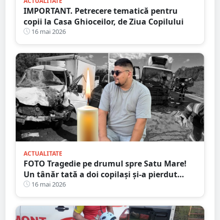
ACTUALITATE
IMPORTANT. Petrecere tematică pentru
copii la Casa Ghioceilor, de Ziua Copilului
16 mai 2026
ACTUALITATE
FOTO Tragedie pe drumul spre Satu Mare!
Un tânăr tată a doi copilași și-a pierdut
viața într-un accident cumplit
16 mai 2026