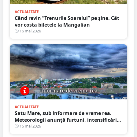
ACTUALITATE
Când revin ”Trenurile Soarelui” pe şine. Cât
vor costa biletele la Mangalian
16 mai 2026
ACTUALITATE
Satu Mare, sub informare de vreme rea.
Meteorologii anunță furtuni, intensificări
de vânt și ploi în averse
16 mai 2026