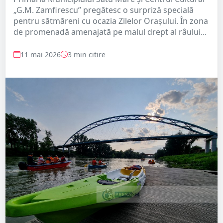
„G.M. Zamfirescu” pregătesc o surpriză specială
pentru sătmăreni cu ocazia Zilelor Orașului. În zona
de promenadă amenajată pe malul drept al râului...
11 mai 2026
3 min citire