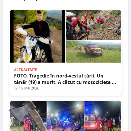
ACTUALITATE
FOTO. Tragedie în nord-vestul țării. Un
tânăr (19) a murit. A căzut cu motocicleta în
prăpastie
16 mai 2026