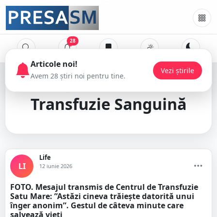
28
Centrul de
Transfuzie Sanguină
Life
LI
12 iunie 2026
FOTO. Mesajul transmis de Centrul de Transfuzie
Satu Mare: ”Astăzi cineva trăiește datorită unui
înger anonim”. Gestul de câteva minute care
salvează vieți