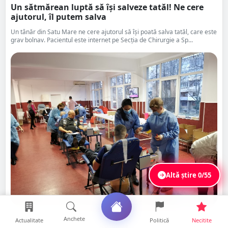
Un sătmărean luptă să își salveze tatăl! Ne cere
ajutorul, îl putem salva
Un tânăr din Satu Mare ne cere ajutorul să își poată salva tatăl, care este
grav bolnav. Pacientul este internet pe Secția de Chirurgie a Sp...
Altă știre
0/55
Anchete
Actualitate
Politică
Necitite
Distribuie
Citește
Salvează