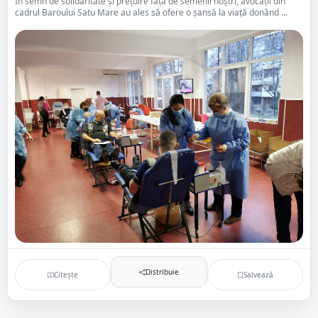
În semn de solidaritate și prețuire față de semenii noștri, avocații din
cadrul Baroului Satu Mare au ales să ofere o șansă la viață donând ...
Distribuie
Citește
Salvează