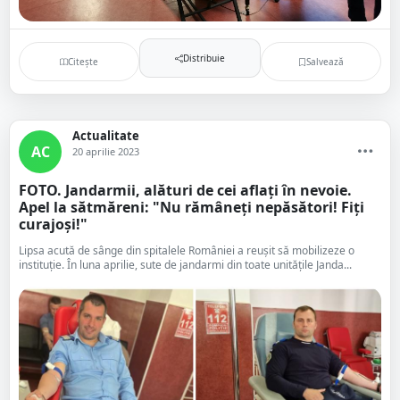
Distribuie
Citește
Salvează
Actualitate
AC
20 aprilie 2023
FOTO. Jandarmii, alături de cei aflați în nevoie.
Apel la sătmăreni: "Nu rămâneți nepăsători! Fiți
curajoși!"
Lipsa acută de sânge din spitalele României a reușit să mobilizeze o
instituție. În luna aprilie, sute de jandarmi din toate unitățile Janda...