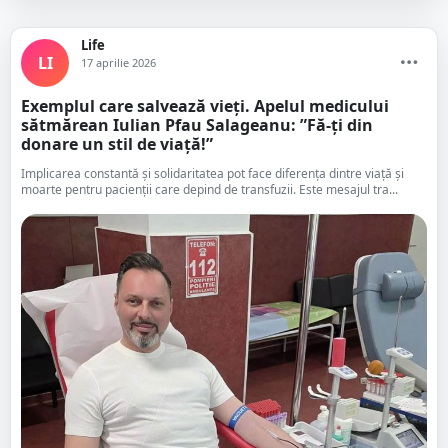
Life
LI
17 aprilie 2026
Exemplul care salvează vieți. Apelul medicului
sătmărean Iulian Pfau Salageanu: ”Fă-ți din
donare un stil de viață!”
Implicarea constantă și solidaritatea pot face diferența dintre viață și
moarte pentru pacienții care depind de transfuzii. Este mesajul tra...