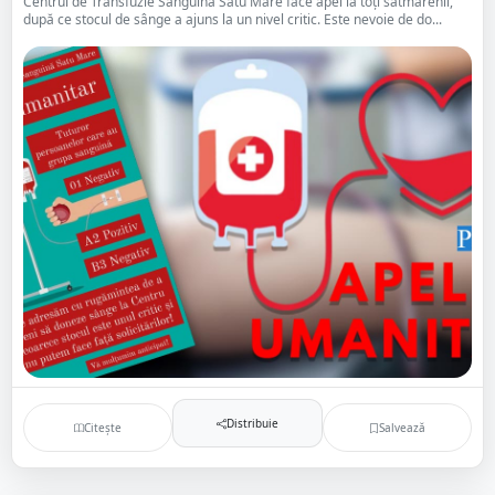
Centrul de Transfuzie Sanguină Satu Mare face apel la toți sătmărenii,
după ce stocul de sânge a ajuns la un nivel critic. Este nevoie de do...
Distribuie
Citește
Salvează