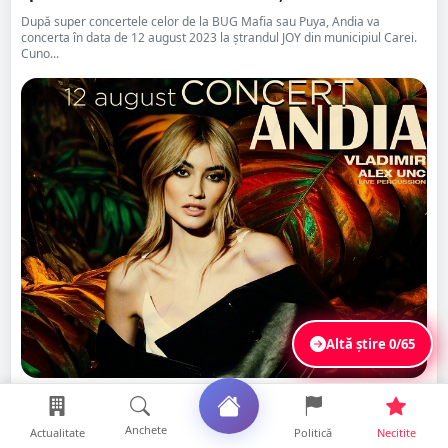
După super concertele celor de la BUG Mafia sau Puya, Andia va
concerta în data de 12 august 2023 la ștrandul JOY din municipiul Carei.
Cuno...
Altă știre
0/65
Distribuie
Citește
Salvează
Anchete
Actualitate
Politică
Necitite