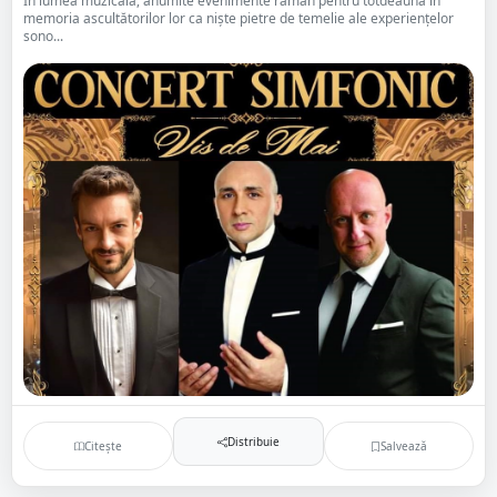
În lumea muzicală, anumite evenimente rămân pentru totdeauna în
memoria ascultătorilor lor ca niște pietre de temelie ale experiențelor
sono...
Distribuie
Citește
Salvează