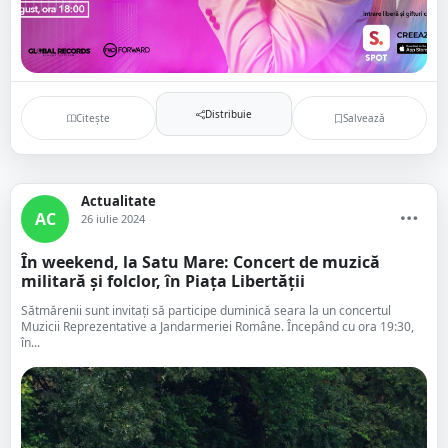
Distribuie
Citește
Salvează
Actualitate
AC
26 iulie 2024
În weekend, la Satu Mare: Concert de muzică
militară și folclor, în Piața Libertății
Sătmărenii sunt invitați să participe duminică seara la un concertul
Muzicii Reprezentative a Jandarmeriei Române. Începând cu ora 19:30,
în...