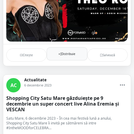
Distribuie
Citește
Salvează
Actualitate
AC
6 decembrie 2023
Shopping City Satu Mare găzduiește pe 9
decembrie un super concert live Alina Eremia și
VESCAN
Satu Mare, 6 decembrie 2023 – În cea mai festivă lună a anului,
Shopping City Satu Mare îi invită pe sătmăreni să intre
#IntheMOODforCELEBRA...