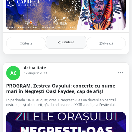
Distribuie
Citește
Salvează
Actualitate
AC
12 august 2023
PROGRAM. Zestrea Oașului: concerte cu nume
mari în Negrești-Oaș! Faydee, cap de afiș!
În perioada 18-20 august, orașul Negrești-Oaș va deveni epicentrul
distracției și al culturii, găzduind cea de-a XXIII-a ediție a Festivalul...