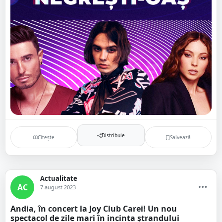
Distribuie
Citește
Salvează
Actualitate
AC
7 august 2023
Andia, în concert la Joy Club Carei! Un nou
spectacol de zile mari în incinta ștrandului