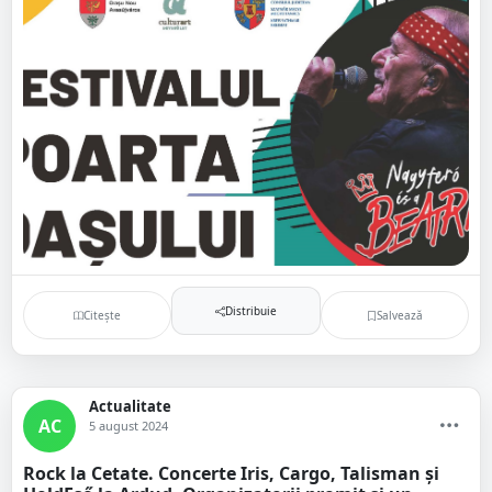
Distribuie
Citește
Salvează
Actualitate
AC
5 august 2024
Rock la Cetate. Concerte Iris, Cargo, Talisman și