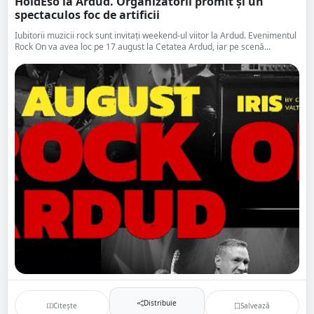
HoldEső la Ardud. Organizatorii promit și un
spectaculos foc de artificii
Iubitorii muzicii rock sunt invitați weekend-ul viitor la Ardud. Evenimentul
Rock On va avea loc pe 17 august la Cetatea Ardud, iar pe scenă...
Distribuie
Citește
Salvează