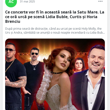
AC
31 mai 2025
Ce concerte vor fi în această seară la Satu Mare. La
ce oră urcă pe scenă Lidia Buble, Curtis și Horia
Brenciu
După prima seară de distracție, când au urcat pe scenă Holy Molly, the
Urs și Andra, sâmbătă se anunță o nouă noapte incendiară cu Lidia Bub...