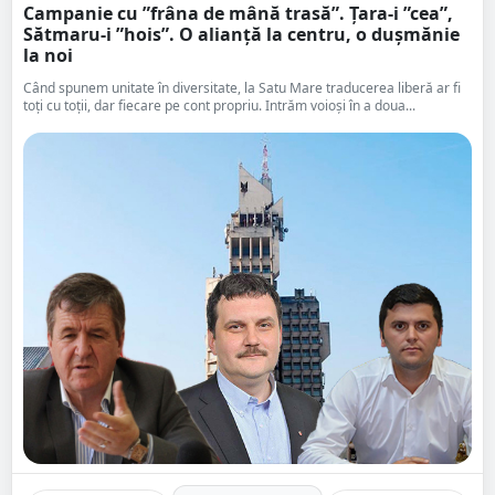
Campanie cu ”frâna de mână trasă”. Țara-i ”cea”,
Sătmaru-i ”hois”. O alianță la centru, o dușmănie
la noi
Când spunem unitate în diversitate, la Satu Mare traducerea liberă ar fi
toți cu toții, dar fiecare pe cont propriu. Intrăm voioși în a doua...