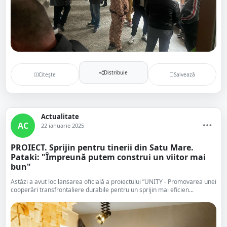
Distribuie
Citește
Salvează
Actualitate
AC
22 ianuarie 2025
PROIECT. Sprijin pentru tinerii din Satu Mare.
Pataki: "Împreună putem construi un viitor mai
bun"
Astăzi a avut loc lansarea oficială a proiectului ”UNITY - Promovarea unei
cooperări transfrontaliere durabile pentru un sprijin mai eficien...