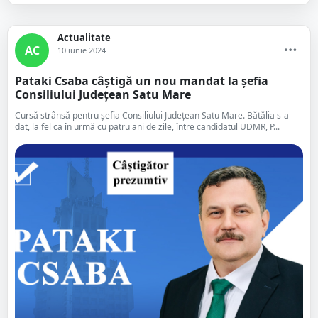
Actualitate
AC
10 iunie 2024
Pataki Csaba câștigă un nou mandat la șefia
Consiliului Județean Satu Mare
Cursă strânsă pentru șefia Consiliului Județean Satu Mare. Bătălia s-a
dat, la fel ca în urmă cu patru ani de zile, între candidatul UDMR, P...