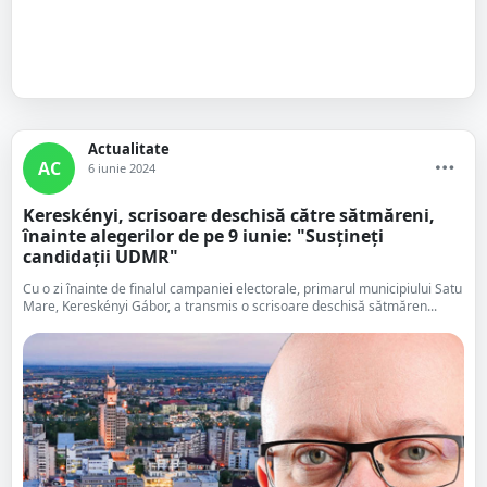
Actualitate
AC
6 iunie 2024
Kereskényi, scrisoare deschisă către sătmăreni,
înainte alegerilor de pe 9 iunie: "Susțineți
candidații UDMR"
Cu o zi înainte de finalul campaniei electorale, primarul municipiului Satu
Mare, Kereskényi Gábor, a transmis o scrisoare deschisă sătmăren...