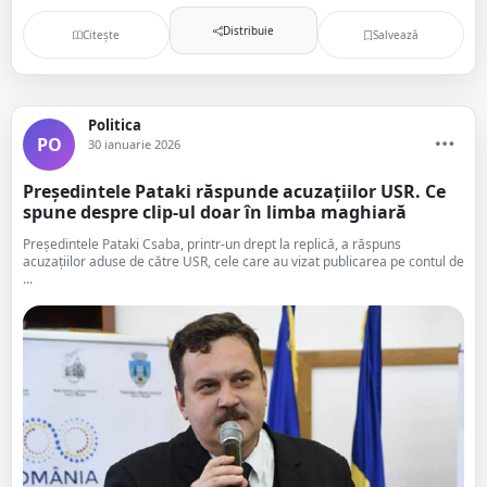
Distribuie
Citește
Salvează
Politica
PO
30 ianuarie 2026
Președintele Pataki răspunde acuzațiilor USR. Ce
spune despre clip-ul doar în limba maghiară
Președintele Pataki Csaba, printr-un drept la replică, a răspuns
acuzațiilor aduse de către USR, cele care au vizat publicarea pe contul de
...