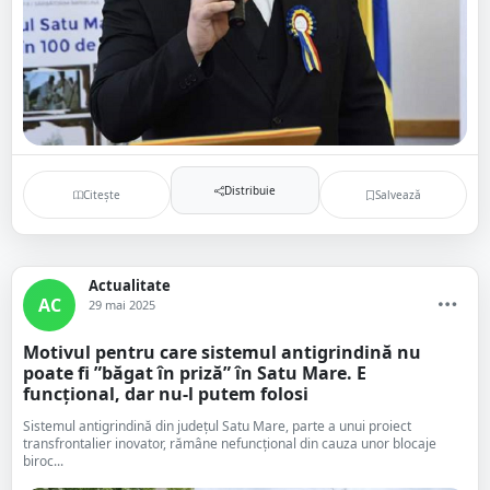
Distribuie
Citește
Salvează
Actualitate
AC
29 mai 2025
Motivul pentru care sistemul antigrindină nu
poate fi ”băgat în priză” în Satu Mare. E
funcțional, dar nu-l putem folosi
Sistemul antigrindină din județul Satu Mare, parte a unui proiect
transfrontalier inovator, rămâne nefuncțional din cauza unor blocaje
biroc...