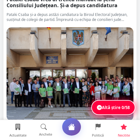
Consiliului Județean. Și-a depus candidatura
Pataki Csaba și-a depus astăzi candiatura la Biroul Electoral Județean,
susținut de colegii de partid. Împreună cu echipa de consilieri jude...
Altă știre
0/58
Distribuie
Anchete
Citește
Salvează
Actualitate
Politică
Necitite