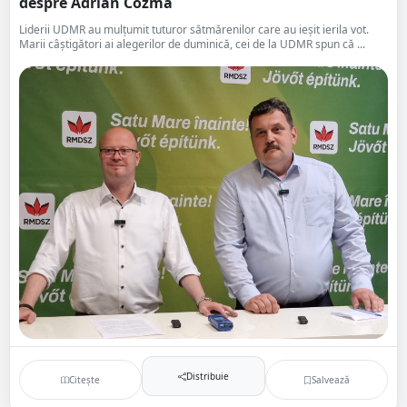
despre Adrian Cozma
Liderii UDMR au mulțumit tuturor sătmărenilor care au ieșit ierila vot.
Marii câștigători ai alegerilor de duminică, cei de la UDMR spun că ...
Distribuie
Citește
Salvează