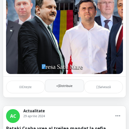
Distribuie
Citește
Salvează
Actualitate
AC
29 aprilie 2024
Pataki Csaba vrea al treilea mandat la șefia