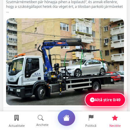
Szatmárnémetiben pár hónapja pihen a lopóautó”, és annak ellenére,
hogy a szükségállapot hetek óta véget ért, a tilosban parkoló járműveket
...
Altă știre
0/49
Distribuie
Citește
Salvează
Anchete
Actualitate
Politică
Necitite