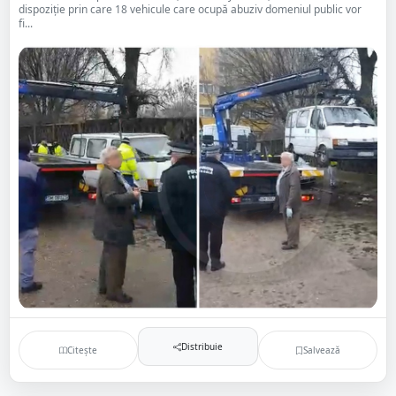
dispoziție prin care 18 vehicule care ocupă abuziv domeniul public vor
fi...
Distribuie
Citește
Salvează