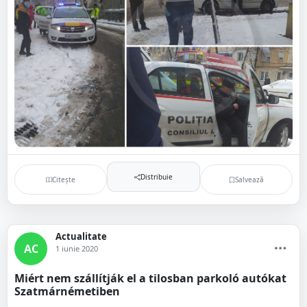
Distribuie
Citește
Salvează
Actualitate
AC
1 iunie 2020
Miért nem szállítják el a tilosban parkoló autókat
Szatmárnémetiben