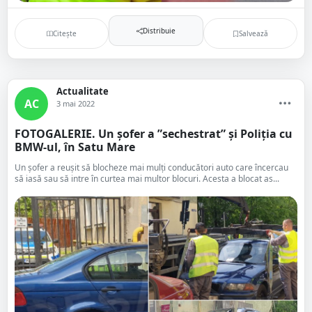
Distribuie
Citește
Salvează
Actualitate
AC
3 mai 2022
FOTOGALERIE. Un șofer a ”sechestrat” și Poliția cu
BMW-ul, în Satu Mare
Un șofer a reușit să blocheze mai mulți conducători auto care încercau
să iasă sau să intre în curtea mai multor blocuri. Acesta a blocat as...