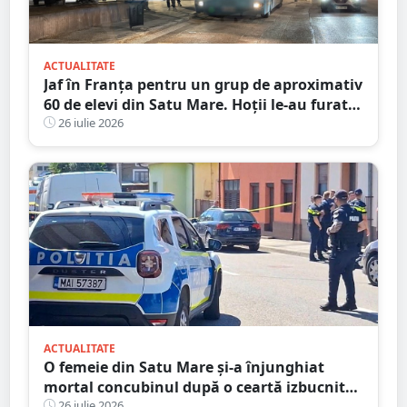
ACTUALITATE
Jaf în Franța pentru un grup de aproximativ
60 de elevi din Satu Mare. Hoții le-au furat
bagajele, actele și banii după ce autocarul a
26 iulie 2026
fost lăsat nesupravegheat
ACTUALITATE
O femeie din Satu Mare și-a înjunghiat
mortal concubinul după o ceartă izbucnită
pe fondul geloziei și al alcoolului
26 iulie 2026