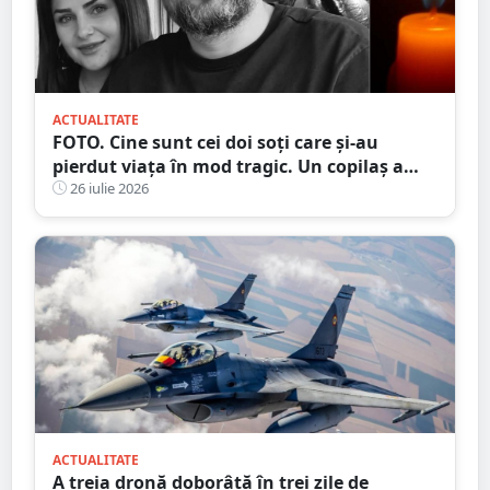
ACTUALITATE
FOTO. Cine sunt cei doi soți care și-au
pierdut viața în mod tragic. Un copilaș a
rămas orfan. Au căzut de pe motocicletă, în
26 iulie 2026
județul vecin
ACTUALITATE
A treia dronă doborâtă în trei zile de