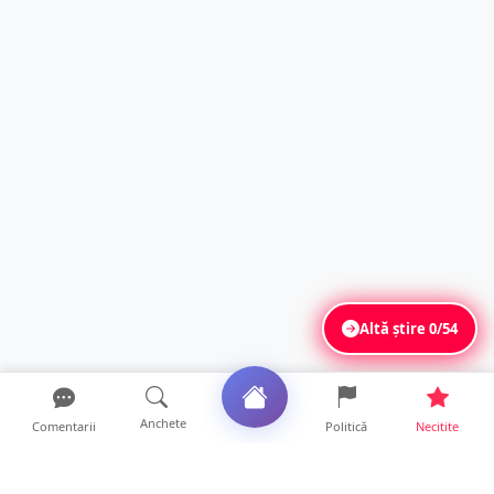
Altă știre
0/54
Anchete
Comentarii
Politică
Necitite