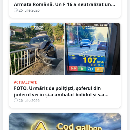
Armata Română. Un F-16 a neutralizat un
aparat fără pilot deasupra Mării Negre
26 iulie 2026
ACTUALITATE
FOTO. Urmărit de polițiști, șoferul din
județul vecin și-a ambalat bolidul și s-a
oprit într-un cap de pod. Apoi a luat-o la
26 iulie 2026
fugă