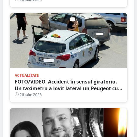
ACTUALITATE
FOTO/VIDEO. Accident în sensul giratoriu.
Un taximetru a lovit lateral un Peugeot cu
numere străine. Eternele parlamentări în
26 iulie 2026
mijlocul intersecției