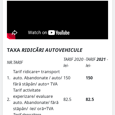
TAXA
RIDICĂRI AUTOVEHICULE
TARIF
2020
-
TARIF
2021
-
NR.
TARIF
lei-
lei-
Tarif ridicare+ transport
1.
auto. Abandonate / auto/
150
150
fără stăpân/ auto+ TVA
Tarif activitate
experizare/ evaluare
2.
82.5
82.5
auto. Abandonate/ fără
stăpân/ -lei/ oră+TVA
Tarif depozitare