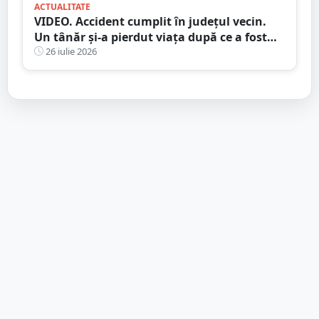
ACTUALITATE
VIDEO. Accident cumplit în județul vecin.
Un tânăr și-a pierdut viața după ce a fost
lovit de camion
26 iulie 2026