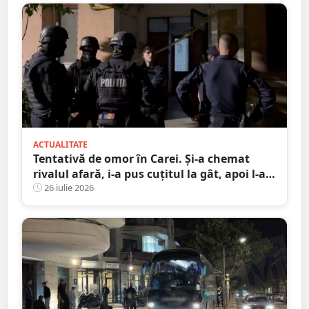
ACTUALITATE
Tentativă de omor în Carei. Și-a chemat
rivalul afară, i-a pus cuțitul la gât, apoi l-a
înjunghiat în abdomen
26 iulie 2026