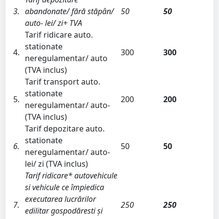
3.
abandonate/ fără stăpân/
50
50
auto- lei/ zi+ TVA
Tarif ridicare auto.
stationate
4.
300
300
neregulamentar/ auto
(TVA inclus)
Tarif transport auto.
stationate
5.
200
200
neregulamentar/ auto-
(TVA inclus)
Tarif depozitare auto.
stationate
6.
50
50
neregulamentar/ auto-
lei/ zi (TVA inclus)
Tarif ridicare* autovehicule
si vehicule ce împiedica
executarea lucrărilor
7.
250
250
edilitar gospodăresti și