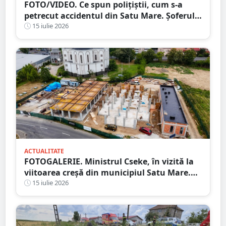
FOTO/VIDEO. Ce spun polițiștii, cum s-a
petrecut accidentul din Satu Mare. Șoferul a
ajuns cu mașina răsturnată în șanț
15 iulie 2026
ACTUALITATE
FOTOGALERIE. Ministrul Cseke, în vizită la
viitoarea creșă din municipiul Satu Mare.
Ce spune primarul despre lucrări
15 iulie 2026