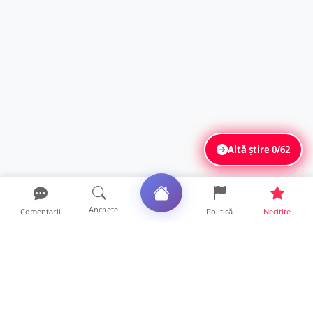
Altă știre
0/62
Anchete
Comentarii
Politică
Necitite
Ultimele articole
Mamă de doar 36 de ani, măcinată de
cancer. Doi copii luptă ...