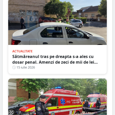
ACTUALITATE
Sătmăreanul tras pe dreapta s-a ales cu
dosar penal. Amenzi de zeci de mii de lei
date ieri de polițiști
15 iulie 2026