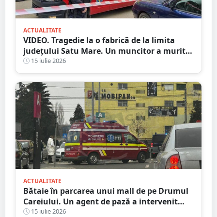
ACTUALITATE
VIDEO. Tragedie la o fabrică de la limita
județului Satu Mare. Un muncitor a murit
după ce o bucată de lemn i-a străpuns
15 iulie 2026
abdomenul
ACTUALITATE
Bătaie în parcarea unui mall de pe Drumul
Careiului. Un agent de pază a intervenit
salvator
15 iulie 2026