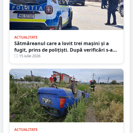
ACTUALITATE
Sătmăreanul care a lovit trei mașini și a
fugit, prins de polițiști. După verificări s-a
ales și cu dosar penal
15 iulie 2026
ACTUALITATE